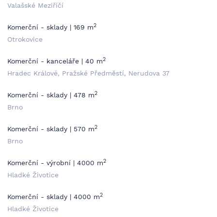
Valašské Meziříčí
2
Komerční - sklady | 169 m
Otrokovice
2
Komerční - kanceláře | 40 m
Hradec Králové, Pražské Předměstí, Nerudova 37
2
Komerční - sklady | 478 m
Brno
2
Komerční - sklady | 570 m
Brno
2
Komerční - výrobní | 4000 m
Hladké Životice
2
Komerční - sklady | 4000 m
Hladké Životice