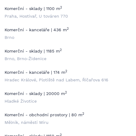
2
Komerční - sklady | 1100 m
Praha, Hostivař, U továren 770
2
Komerční - kanceláře | 436 m
Brno
2
Komerční - sklady | 1185 m
Brno, Brno-Židenice
2
Komerční - kanceláře | 174 m
Hradec Králové, Plotiště nad Labem, Říčařova 616
2
Komerční - sklady | 20000 m
Hladké Životice
2
Komerční - obchodní prostory | 80 m
Mělník, náměstí Míru
2