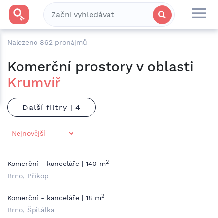
Nalezeno
862
pronájmů
Komerční prostory v oblasti
Krumvíř
Další filtry |
2
Komerční - kanceláře | 140 m
Brno, Příkop
2
Komerční - kanceláře | 18 m
Brno, Špitálka