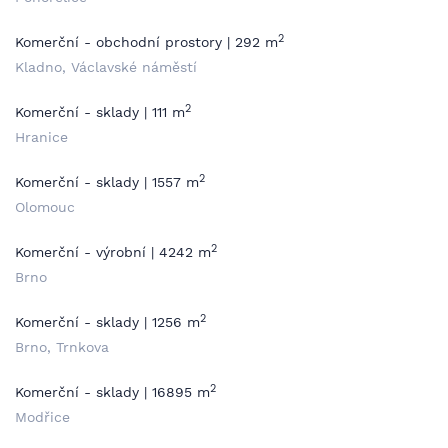
2
Komerční - obchodní prostory | 292 m
Kladno, Václavské náměstí
2
Komerční - sklady | 111 m
Hranice
2
Komerční - sklady | 1557 m
Olomouc
2
Komerční - výrobní | 4242 m
Brno
2
Komerční - sklady | 1256 m
Brno, Trnkova
2
Komerční - sklady | 16895 m
Modřice