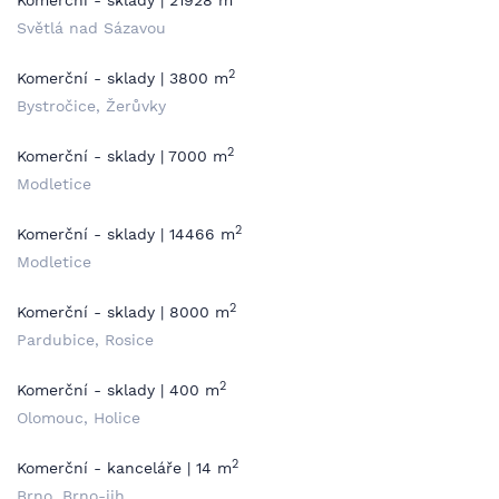
Komerční - sklady | 21928 m
Světlá nad Sázavou
2
Komerční - sklady | 3800 m
Bystročice, Žerůvky
2
Komerční - sklady | 7000 m
Modletice
2
Komerční - sklady | 14466 m
Modletice
2
Komerční - sklady | 8000 m
Pardubice, Rosice
2
Komerční - sklady | 400 m
Olomouc, Holice
2
Komerční - kanceláře | 14 m
Brno, Brno-jih