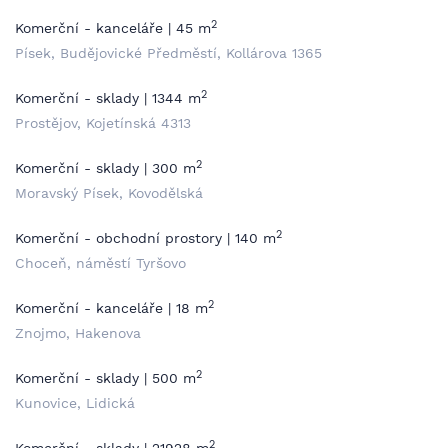
2
Komerční - kanceláře | 45 m
Písek, Budějovické Předměstí, Kollárova 1365
2
Komerční - sklady | 1344 m
Prostějov, Kojetínská 4313
2
Komerční - sklady | 300 m
Moravský Písek, Kovodělská
2
Komerční - obchodní prostory | 140 m
Choceň, náměstí Tyršovo
2
Komerční - kanceláře | 18 m
Znojmo, Hakenova
2
Komerční - sklady | 500 m
Kunovice, Lidická
2