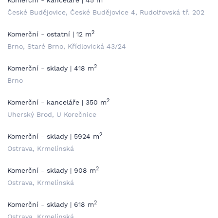
Komerční - kanceláře | 45 m
České Budějovice, České Budějovice 4, Rudolfovská tř. 202
2
Komerční - ostatní | 12 m
Brno, Staré Brno, Křídlovická 43/24
2
Komerční - sklady | 418 m
Brno
2
Komerční - kanceláře | 350 m
Uherský Brod, U Korečnice
2
Komerční - sklady | 5924 m
Ostrava, Krmelínská
2
Komerční - sklady | 908 m
Ostrava, Krmelínská
2
Komerční - sklady | 618 m
Ostrava, Krmelínská