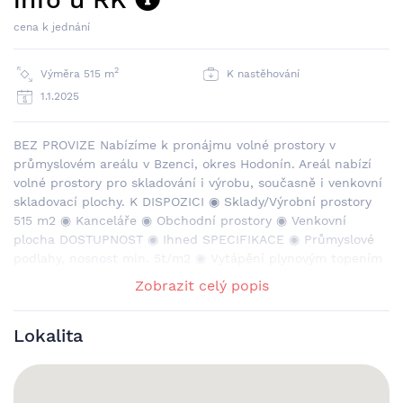
cena k jednání
2
Výměra 515 m
K nastěhování
1.1.2025
BEZ PROVIZE Nabízíme k pronájmu volné prostory v
průmyslovém areálu v Bzenci, okres Hodonín. Areál nabízí
volné prostory pro skladování i výrobu, současně i venkovní
skladovací plochy. K DISPOZICI ◉ Sklady/Výrobní prostory
515 m2 ◉ Kanceláře ◉ Obchodní prostory ◉ Venkovní
plocha DOSTUPNOST ◉ Ihned SPECIFIKACE ◉ Průmyslové
podlahy, nosnost min. 5t/m2 ◉ Vytápění plynovým topením
◉ Kancelářské zázemí v přilehlé budově ◉ Dostatek
Zobrazit celý popis
parkovacích míst pro nákladní i osobní vozidla ◉ Ostraha
areálu 24/7; vjezd přes vrátnici LOKALITA ◉ Bzenec,
Lokalita
Jihomoravský kraj ◉ Uherské Hradiště 21 km, Veselí nad
Moravou 6 km, Strážnice 11 km CENA Cena závisí na délce
smlouvy a druhu provozu. Pro konkrétní nabídku nás
neváhejte kontaktovat.