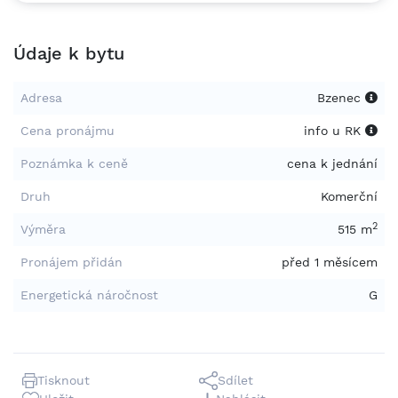
Údaje k bytu
Adresa
Bzenec
Cena pronájmu
info u RK
Poznámka k ceně
cena k jednání
Druh
Komerční
2
Výměra
515 m
Pronájem přidán
před 1 měsícem
Energetická náročnost
G
Tisknout
Sdílet