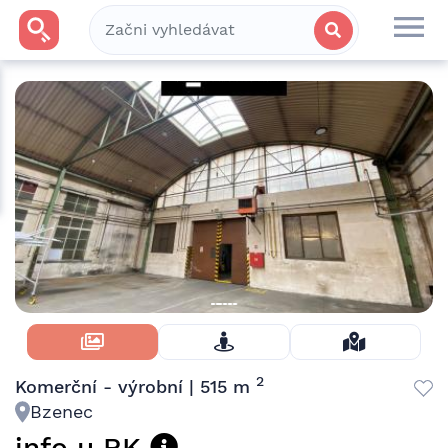
Skrýt Fotky
2
Komerční - výrobní | 515 m
Bzenec
info u RK