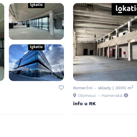
2
Komerční - sklady | 3000 m
Olomouc - Hamerská
info u RK