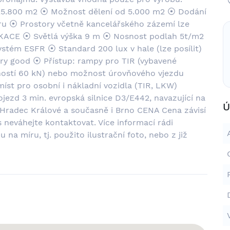
25.800 m2 ⦿ Možnost dělení od 5.000 m2 ⦿ Dodání
ru ⦿ Prostory včetně kancelářského zázemí lze
FIKACE ⦿ Světlá výška 9 m ⦿ Nosnost podlah 5t/m2
stém ESFR ⦿ Standard 200 lux v hale (lze posílit)
ry good ⦿ Přístup: rampy pro TIR (vybavené
ostí 60 kN) nebo možnost úrovňového vjezdu
íst pro osobní i nákladní vozidla (TIR, LKW)
zd 3 min. evropská silnice D3/E442, navazující na
Ú
Hradec Králové a současně i Brno CENA Cena závisí
 neváhejte kontaktovat. Více informací rádi
na míru, tj. použito ilustrační foto, nebo z již