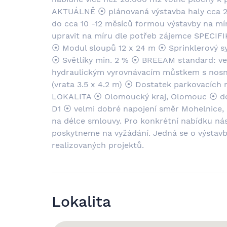
AKTUÁLNĚ ⦿ plánovaná výstavba haly cca 
do cca 10 -12 měsíců formou výstavby na mí
upravit na míru dle potřeb zájemce SPECI
⦿ Modul sloupů 12 x 24 m ⦿ Sprinklerový sy
⦿ Světlíky min. 2 % ⦿ BREEAM standard: ve
hydraulickým vyrovnávacím můstkem s nosn
(vrata 3.5 x 4.2 m) ⦿ Dostatek parkovacích m
LOKALITA ⦿ Olomoucký kraj, Olomouc ⦿ doje
D1 ⦿ velmi dobré napojení směr Mohelnice, 
na délce smlouvy. Pro konkrétní nabídku nás
poskytneme na vyžádání. Jedná se o výstavbu 
realizovaných projektů.
Lokalita