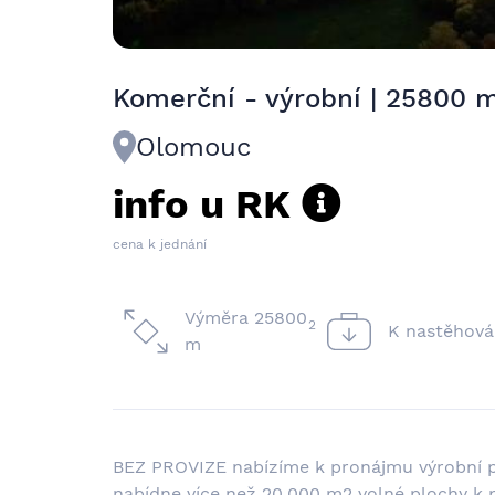
Komerční - výrobní | 25800
Olomouc
info u RK
cena k jednání
Výměra 25800
2
K nastěhová
m
BEZ PROVIZE nabízíme k pronájmu výrobní p
nabídne více než 20.000 m2 volné plochy k