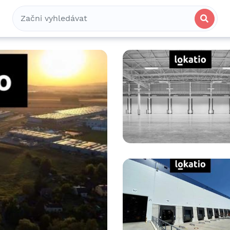
Bydlení
Spolubydlení
Komerční