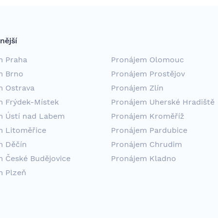
nější
m Praha
Pronájem Olomouc
m Brno
Pronájem Prostějov
m Ostrava
Pronájem Zlín
m Frýdek-Místek
Pronájem Uherské Hradiště
m Ústí nad Labem
Pronájem Kroměříž
m Litoměřice
Pronájem Pardubice
m Děčín
Pronájem Chrudim
m České Budějovice
Pronájem Kladno
m Plzeň