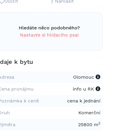
Uložit
Nahlásit
Hledáte něco podobného?
Nastavte si hlídacího psa!
daje k bytu
Adresa
Olomouc
Cena pronájmu
info u RK
Poznámka k ceně
cena k jednání
Druh
Komerční
2
Výměra
25800 m