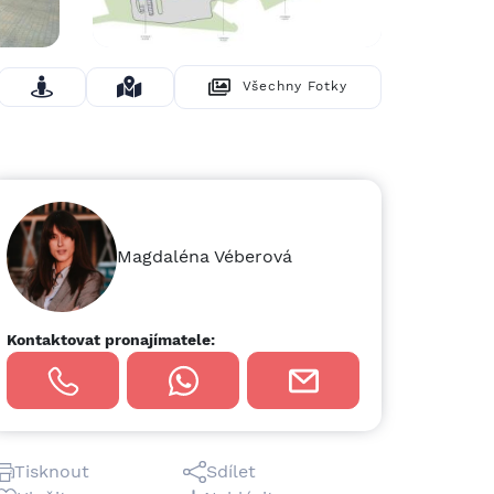
Všechny Fotky
Skrýt Fotky
Magdaléna Véberová
Kontaktovat pronajímatele:
Tisknout
Sdílet