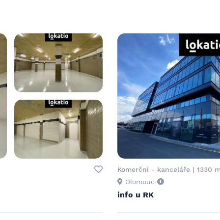
Komerční - kanceláře | 1330 
Olomouc
info u RK