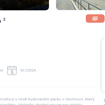
2
 m
ní
10.7.2024
rostory v nově budovaném parku v Olomouci, který
 pronájmu. Výstavba vhodná pouze pro výrobu.