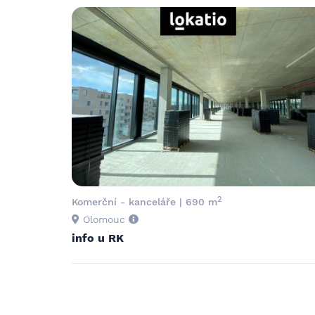
2
Komerční - kanceláře | 690 m
Olomouc
info u RK