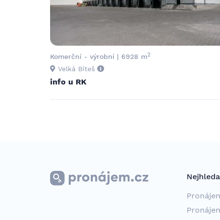
2
Komerční - výrobní | 6928 m
Velká Bíteš
info u RK
Nejhleda
Pronáje
Pronáje