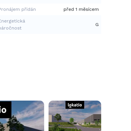
Pronájem přidán
před 1 měsícem
Energetická
G
náročnost