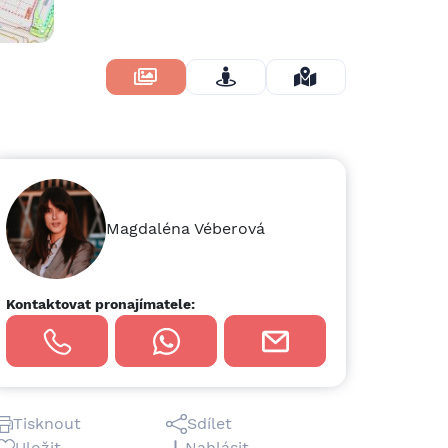
Skrýt Fotky
Magdaléna Véberová
Kontaktovat pronajímatele:
Tisknout
Sdílet
Uložit
Nahlásit