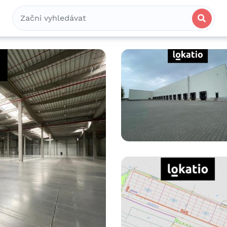
Bydlení
Spolubydlení
Komerční