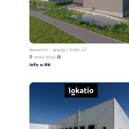
2
Komerční - sklady | 31381 m
Velká Bíteš
info u RK