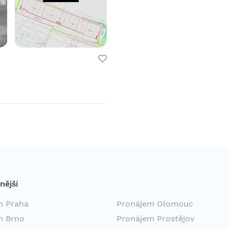
nější
m Praha
Pronájem Olomouc
m Brno
Pronájem Prostějov