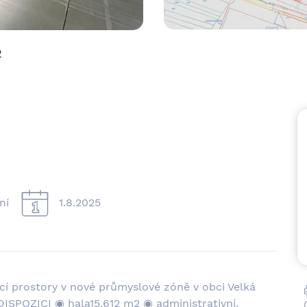
2
ní
1.8.2025
í prostory v nové průmyslové zóně v obci Velká
 DISPOZICI ◉ hala15.612 m2 ◉ administrativní,