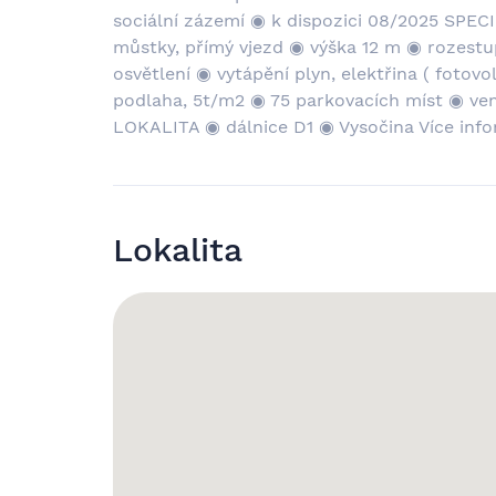
sociální zázemí ◉ k dispozici 08/2025 SPE
můstky, přímý vjezd ◉ výška 12 m ◉ rozestup
osvětlení ◉ vytápění plyn, elektřina ( foto
podlaha, 5t/m2 ◉ 75 parkovacích míst ◉ ve
LOKALITA ◉ dálnice D1 ◉ Vysočina Více info
Lokalita