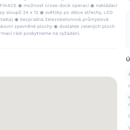
CIFIKACE ◉ možnost cross-dock operací ◉ nakládací
y sloupů 24 x 12 ◉ světlíky po délce střechy, LED
voltaika) ◉ bezprašná železobetonová průmyslová
nkovní zpevněné plochy ◉ dostatek zelených ploch
rmací rádi poskytneme na vyžádání.
Ú