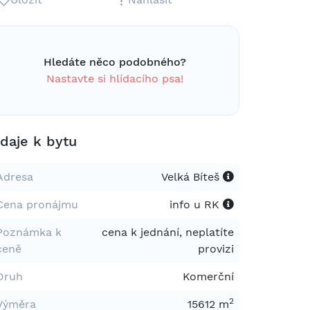
Hledáte něco podobného?
Nastavte si hlídacího psa!
daje k bytu
Adresa
Velká Bíteš
Cena pronájmu
info u RK
Poznámka k
cena k jednání, neplatíte
ceně
provizi
Druh
Komerční
2
Výměra
15612 m