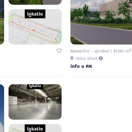
2
Komerční - výrobní | 31381 m
Velká Bíteš
info u RK