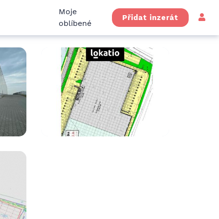
Moje
Přidat inzerát
oblíbené