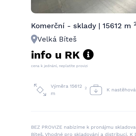
Komerční - sklady | 15612 m
Velká Bíteš
info u RK
cena k jednání, neplatíte provizi
Výměra 15612
2
K nastěhová
m
BEZ PROVIZE nabízíme k pronájmu skladovac
Bíteš. Vhodné pro skladování a distribuci. K