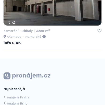
0 Kč
2
Komerční - sklady | 3000 m
Olomouc - Hamerská
info u RK
Nejhledanější
Pronájem Praha
Pronájem Brno