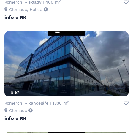
2
Komerční - sklady | 400 m
Olomouc, Holice
info u RK
0 Kč
2
Komerční - kanceláře | 1330 m
Olomouc
info u RK