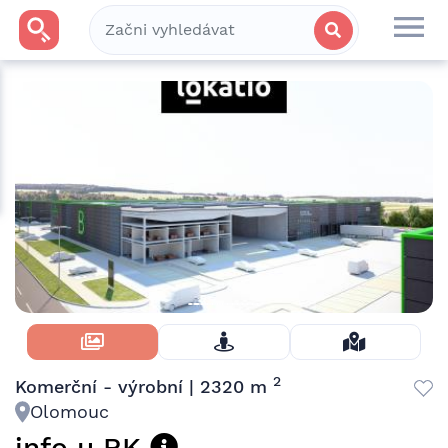
Skrýt Fotky
2
Komerční - výrobní | 2320 m
Olomouc
info u RK