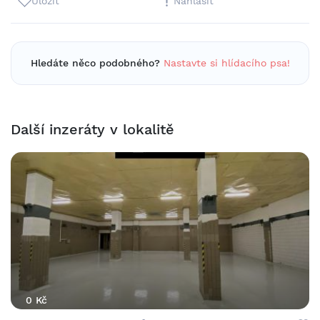
Uložit
Nahlásit
Hledáte něco podobného?
Nastavte si hlídacího psa!
Další inzeráty v lokalitě
0 Kč