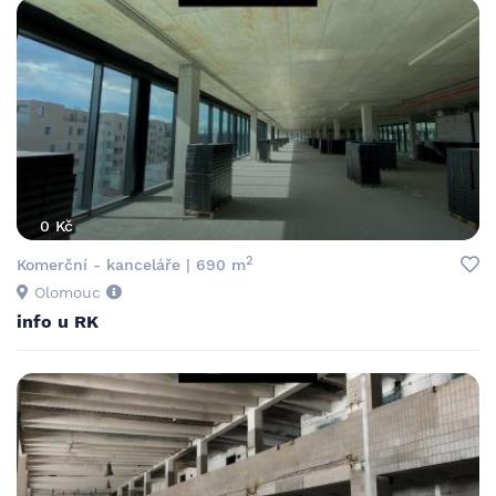
0 Kč
2
Komerční - kanceláře | 690 m
Olomouc
info u RK