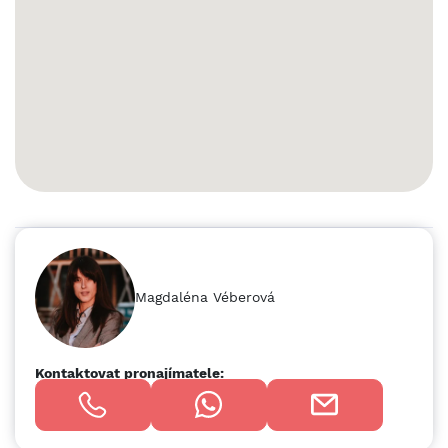
dispozici ve shell&core 10 800 m2; hala bude dokončena dle
požadavků klienta MOŽNOSTI Hala E - plánovaná výstavba 9
576 m2 Hala F - plánovaná výstavba 10 080 m2 Hala G -
plánovaná výstavba 6 048 m2 Možné propojení hal E,F,G
DISPOZICE ⦿ velikost prostor 1.600 - 10 080 m2 ⦿
kancelářské nebo sociální zázemí na míru ⦿ možnost
vybudování showroomu nebo klientských změn dle potřeby
SPECIFIKACE ⦿ světlá výška 10 m ⦿ nosnost podlah 5t/m2
(lze upravit) ⦿ možnost cross-dock, variabilní počet
parkovacích stání ⦿ přístup pomocí kombinace úrovňového
vjezdu nebo rampy pro TIR ⦿ dobíjecí stanice elektromobilů
⦿ variabilní počet parkovacích stání ⦿ venkovní zpevněné
plochy ⦿ možnost vytápění tepelným čerpadlem LOKALITA
⦿ 4km exit 276 z D35 ⦿ 5km exit 281 z D35 ⦿ Přerov
Magdaléna Véberová
26km, Prostějov 20 km, Brno 90km, Ostrava 80 km,
Katowice 170 km ⦿ BUS zastávka přímo v areálu CENA
Cena závisí na délce smlouvy. Pro konkrétní nabídku nás
neváhejte kontaktovat. Více informací rádi poskytneme na
Kontaktovat pronajímatele:
vyžádání. Fotografie - vizualizace projektu + průběh
výstavby.