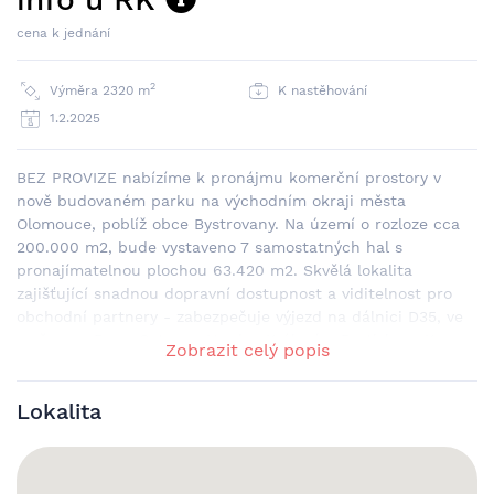
cena k jednání
2
Výměra 2320 m
K nastěhování
1.2.2025
BEZ PROVIZE nabízíme k pronájmu komerční prostory v
nově budovaném parku na východním okraji města
Olomouce, poblíž obce Bystrovany. Na území o rozloze cca
200.000 m2, bude vystaveno 7 samostatných hal s
pronajímatelnou plochou 63.420 m2. Skvělá lokalita
zajišťující snadnou dopravní dostupnost a viditelnost pro
obchodní partnery - zabezpečuje výjezd na dálnici D35, ve
směru na Brno, Ostrava, Hradec Králové a Bratislava. K
Zobrazit celý popis
DISPOZICI ⦿ od podpisu smlouvy, cca 6 - 9 měsíců ⦿
konkrétní délka dodání haly závisí na konkrétní
Lokalita
specifikaci/rozsahu klientských úprav AKTUÁLNĚ ⦿ Hala A -
k dispozici ve shell&core 6.400 m2 ⦿ Hala B - dle
požadavku ⦿ Hala C - k dispozici ve stavu shell&core 8.500
m2; probíhají přípravy jednotek pro nájemce ⦿ Hala D - k