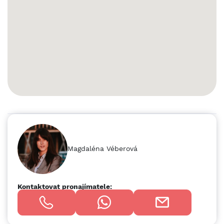
D2 směr Bratislava Rádi poskytneme více informací na
vyžádání.
Magdaléna Véberová
Kontaktovat pronajímatele: