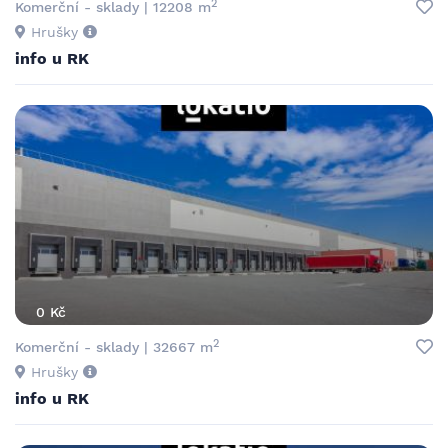
2
Komerční - sklady | 12208 m
Hrušky
info u RK
0 Kč
2
Komerční - sklady | 32667 m
Hrušky
info u RK