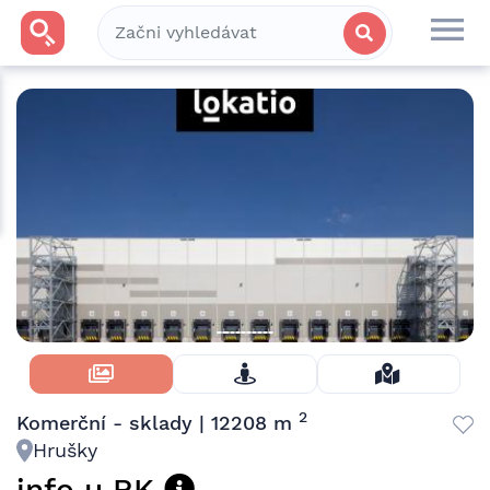
Skrýt Fotky
2
Komerční - sklady | 12208 m
Hrušky
info u RK