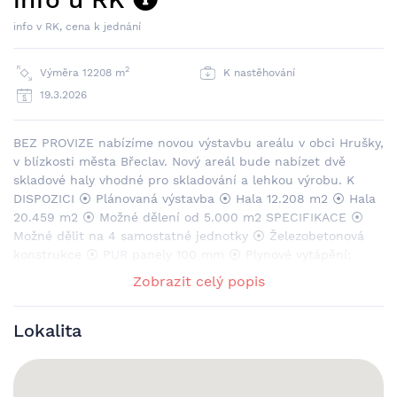
info v RK, cena k jednání
2
Výměra 12208 m
K nastěhování
19.3.2026
BEZ PROVIZE nabízíme novou výstavbu areálu v obci Hrušky,
v blízkosti města Břeclav. Nový areál bude nabízet dvě
skladové haly vhodné pro skladování a lehkou výrobu. K
DISPOZICI ⦿ Plánovaná výstavba ⦿ Hala 12.208 m2 ⦿ Hala
20.459 m2 ⦿ Možné dělení od 5.000 m2 SPECIFIKACE ⦿
Možné dělit na 4 samostatné jednotky ⦿ Železobetonová
konstrukce ⦿ PUR panely 100 mm ⦿ Plynové vytápění;
přímotopy ⦿ Nosnost podlah min. 5t/m2 ⦿ Světlá výška 14
Zobrazit celý popis
m ⦿ LED osvětlení ⦿ Sprinklery ⦿ Kanceláře a sociální
zázemí dle požadavků klienta ⦿ Možnost úprav na míru dle
Lokalita
požadavků klienta (sklad, výroba, R&D, logistika atd) ⦿
Areálová komunikace, zpevněné plochy a plochy pro
parkování TIR i PKW LOKALITA ⦿ Areál bude dopravně
napojen na silnici I/55 (Břeclav – Hodonín) a dále na dálnici