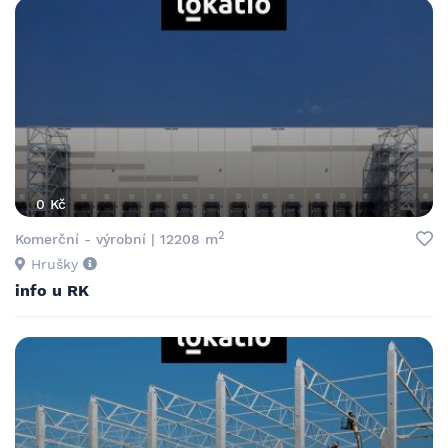
0 Kč
2
Komerční - výrobní | 12208 m
Hrušky
info u RK