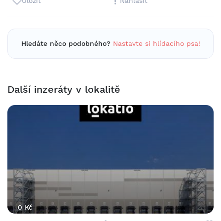
Uložit
Nahlásit
Hledáte něco podobného?
Nastavte si hlídacího psa!
Další inzeráty v lokalitě
0 Kč