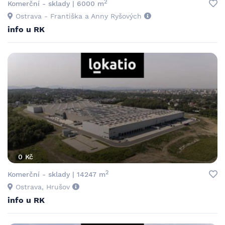
2
Komerční - sklady | 6000 m
Ostrava - Františka a Anny Ryšových
info u RK
0 Kč
2
Komerční - sklady | 14247 m
Ostrava, Hrušov
info u RK