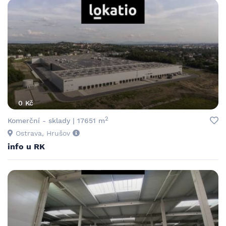
0 Kč
2
Komerční - sklady | 17651 m
Ostrava, Hrušov
info u RK