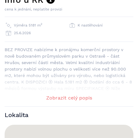
cena k jednání, neplatíte provizi
2
Výměra 5181 m
K nastěhování
25.6.2026
BEZ PROVIZE nabízíme k pronájmu komerční prostory v
nově budovaném průmyslovém parku v Ostravě - část
Hrušov, severní části města. Velmi kvalitní industriální
prostory nabízí volnou plochu o velikosti více než 90.000
m2, které mohou být užívány pro výrobu, nebo logistická
centra. K DISPOZICI ⦿ Hala 5.181 m2 ⦿ Dodání do cca 6 - 8
měsíců formou výstavby na míru SPECIFIKACE ⦿ Níže
standardní specifikace, kterou lze upravit dle klientských
Zobrazit celý popis
požadavků ⦿ Kancelářské a sociální zázemí bude
připraveno dle požadavek zájemců ⦿ Nosnost podlah 7t/m2
Lokalita
⦿ Modul sloupů 12x24 m ⦿ Světlá výška 13 m ⦿ LED světla
se senzorem ⦿ Osvětlení ve skladu 250 lux (před instalací
regálů, cca 200 lux v uličkách mezi regály), kanceláře 500
lux ⦿ Sprinkler K-14 ESFR, ve shodě s FM nebo NFPA