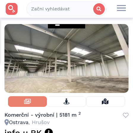
Skrýt Fotky
2
Komerční - výrobní | 5181 m
Ostrava
, Hrušov
info u RK