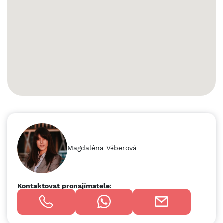
regulací ⦿ Přístup pomocí hydraulických ramp pro TIR nebo
možnost přímého vjezdu ⦿ BREEAM certifikace ⦿
Průměrná rovinatost podlah DIN 18202 tab. 3, řádek 3 ⦿
Haly lze upravit pro logistiku nebo výrobu ⦿ Elektro
nabíjecí stanice ⦿ Dostatek parkovacích míst pro osobní i
nákladní vozidla (TIR, LKW) LOKALITA: ⦿ U sjezdu z
Bohumínské ulice, přímé napojení na D1 ⦿ Výborná
dostupnost MHD ( linky 553, 555, 49, 103, 105, 108, 112 a 113)
⦿ 2 vjezdy do areálu CENA Cena závisí na délce smlouvy.
Pro konkrétní nabídku nás neváhejte kontaktovat. Více
informací rádi poskytneme na vyžádání.
Magdaléna Véberová
Kontaktovat pronajímatele: