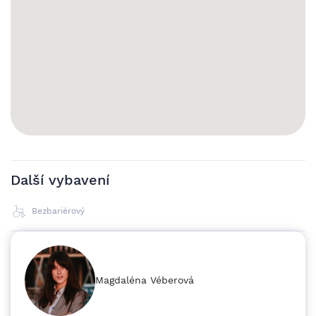
obcemi Kvasiny a Rychnov nad Kněžnou, silniční tah 14 ◉
vzdálenosti: Závod Škoda Auto 600 m, Hradec Králové 40
km, polské hranice 30 km CENA Cena závisí na délce
smlouvy a velikosti jednotky. Pro konkrétní nabídku nás
neváhejte kontaktovat.
Další vybavení
Bezbariérový
Magdaléna Véberová