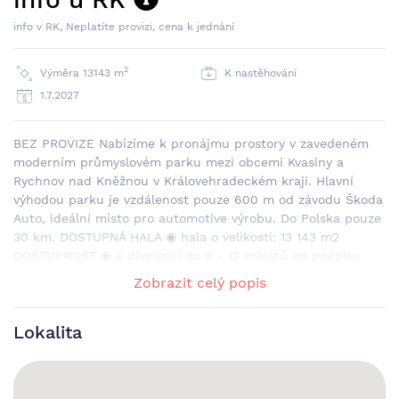
info v RK, Neplatíte provizi, cena k jednání
2
Výměra 13143 m
K nastěhování
1.7.2027
BEZ PROVIZE Nabízíme k pronájmu prostory v zavedeném
moderním průmyslovém parku mezi obcemi Kvasiny a
Rychnov nad Kněžnou v Královehradeckém kraji. Hlavní
výhodou parku je vzdálenost pouze 600 m od závodu Škoda
Auto, ideální místo pro automotive výrobu. Do Polska pouze
30 km. DOSTUPNÁ HALA ◉ hala o velikosti: 13 143 m2
DOSTUPNOST ◉ k dispozici do 9 - 12 měsíců od podpisu
nájemní smlouvy SPECIFIKACE ◉ světlá výška 10 m ◉ min.
Zobrazit celý popis
nosnost podlah 5 t/m2 ◉ modul sloupů 24 x 12 m ◉
dostatečné manipulační plochy před budovou ◉ dostatečný
Lokalita
počet docků pro TIR a přímé vjezdy pro dodávky ◉
sprinklerový systém ◉ LED osvětlení ◉ infrazářiče nebo
sahary ◉ přístup 24/7 ◉ nepřetržitý dozor ◉ stravovací
zařízení v areálu LOKALITA ◉ zavedený komerční park mezi