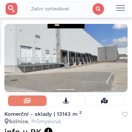
Skrýt Fotky
2
Komerční - sklady | 13143 m
Solnice
, Průmyslová
info u RK