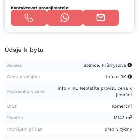
Kontaktovat pronajímatele:
Údaje k bytu
Adresa
Solnice, Průmyslová
Cena pronájmu
info u RK
info v RK, Neplatíte provizi, cena k
Poznámka k ceně
jednání
Druh
Komerční
2
Výměra
13143 m
Pronájem přidán
před 3 týdny