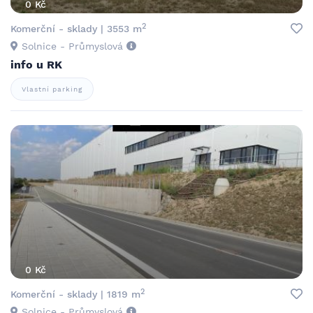
0 Kč
2
Komerční - sklady | 3553 m
Solnice - Průmyslová
info u RK
Vlastní parking
0 Kč
2
Komerční - sklady | 1819 m
Solnice - Průmyslová