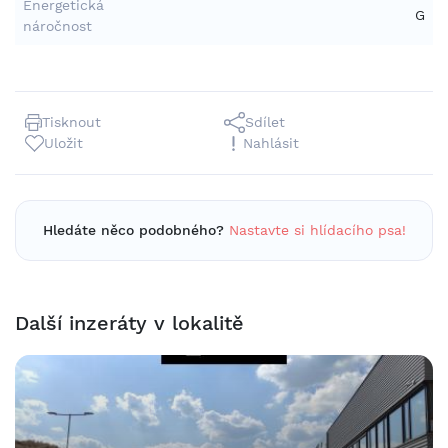
Energetická
G
náročnost
Tisknout
Sdílet
Uložit
Nahlásit
Hledáte něco podobného?
Nastavte si hlídacího psa!
Další inzeráty v lokalitě