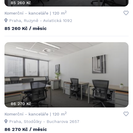
85 260 Kč
2
Komerční - kanceláře | 120 m
Praha, Ruzyně - Aviatická 1092
85 260 Kč / měsíc
86 270 Kč
2
Komerční - kanceláře | 120 m
Praha, Stodůlky - Bucharova 2657
86 270 Kč / měsíc