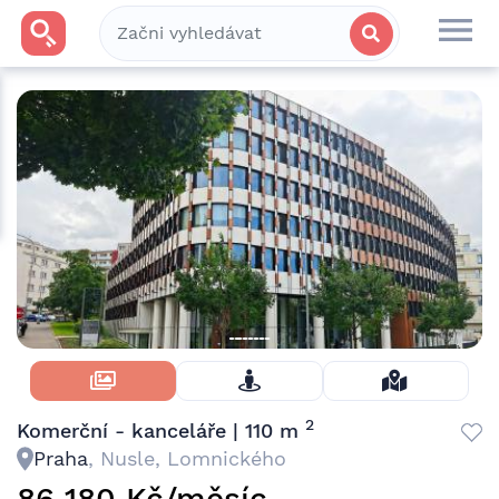
Skrýt Fotky
2
Komerční - kanceláře | 110 m
Praha
, Nusle, Lomnického
86 180 Kč/měsíc