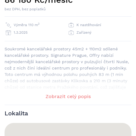
bez DPH, bez poplatků
2
Výměra 110 m
K nastěhování
1.3.2025
Zařízený
Soukromé kancelářské prostory 45m2 + 110m2 sdílené
kancelářské prostory. Signature Prague, Offry nabízí
nejmodernější kancelářské prostory v pulzující čtvrti Nusle,
což z nich činí ideální centrum pro profesionály i podniky.
Toto centrum má výhodnou polohu pouhých 83 m (1 min
chůze) od autobusové zastávky Klikovka a 210 m (3 minuty
chůze) od stanice metra Pražského povstání, což zajišťuje
snadnou dostupnost. Pro mezinárodní klienty je letiště
Zobrazit celý popis
Václava Havla Praha (PRG) vzdáleno pouhých 22 km, což
poskytuje vynikající spojení. V Signature Prague najdete
Lokalita
flexibilní možnosti pro všechny obchodní potřeby, včetně
coworkingových prostor, plně vybavených zasedacích
místností a virtuálních kanceláří. Ať už hledáte soukromou
kancelář nebo sdílený pracovní prostor, toto centrum nabízí