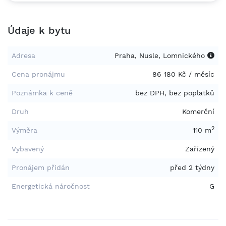
obrázky v tomto materiálu zachycují naše pobočky, nemusí
ale pocházet přímo z centra, u něhož jsou použity. Všechny
Údaje k bytu
uvedené ceny odpovídají nejnižší možné ceně, která se
může měnit v závislosti na výběru možností a zahrnutých
službách. * Pošlete nám dotaz
Adresa
Praha, Nusle, Lomnického
Cena pronájmu
86 180 Kč / měsíc
Poznámka k ceně
bez DPH, bez poplatků
Druh
Komerční
2
Výměra
110 m
Vybavený
Zařízený
Pronájem přidán
před 2 týdny
Energetická náročnost
G