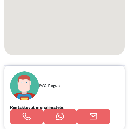
moderní a profesionální prostředí, které pomůže vašemu
podnikání prosperovat. Vytvořte si pro svou firmu zázemí na
45 m2 kancelářských prostor typu open space v Signature
OFFY, které jsou ideální pro 10 osob. V našich plně
vybavených pracovních prostorách velké velikosti je
postaráno o všechno od nábytku po vysokorychlostní
připojení WiFi, takže se můžete soustředit jen na rozvoj
svého podnikání. Flexibilní kancelář si můžete pronajmout
už na jeden den, ale také na delší dobu a můžete si ji
přizpůsobit tak, aby perfektně vyhovovala vašim jedinečným
potřebám. Prostory Signature typu open space zahrnují: •
Přístup do naší globální sítě zahrnující tisíce poboček po
celém světě • Skvěle vyškolené týmy recepčních a podpory •
Zabezpečené špičkové technologie a připojení WiFi •
IWG Regus
Tiskárny a možnost administrativní podpory • Úklid, energie
a zabezpečení • Místo u stolu na hodiny, dny nebo měsíce •
pravidelné networkingové a komunitní akce • Snadné
rezervace a správu účtu přes naši aplikaci • Přizpůsobitelné
Kontaktovat pronajímatele:
flexibilní uspořádání • Možnost přesunu do větších prostor
nebo jiné pobočky podle potřeby • Kvalitní, ergonomický
nábytek • Přístup ke sdíleným pracovním prostorům o
rozloze 110 m2 navíc • Ceny již od 86180 Kč * Všechny