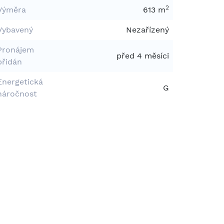
2
Výměra
613 m
Vybavený
Nezařízený
Pronájem
před 4 měsíci
přidán
Energetická
G
náročnost