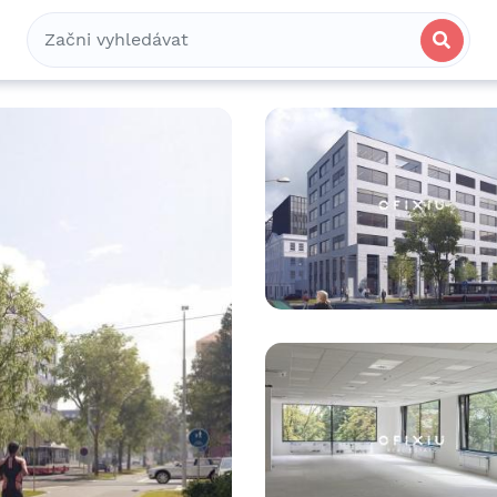
Bydlení
Spolubydlení
Komerční