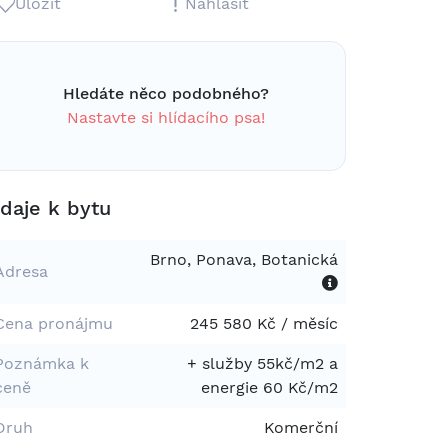
Uložit
Nahlásit
Hledáte něco podobného?
Nastavte si hlídacího psa!
daje k bytu
Brno, Ponava, Botanická
Adresa
Cena pronájmu
245 580 Kč / měsíc
Poznámka k
+ služby 55kč/m2 a
ceně
energie 60 Kč/m2
Druh
Komerční