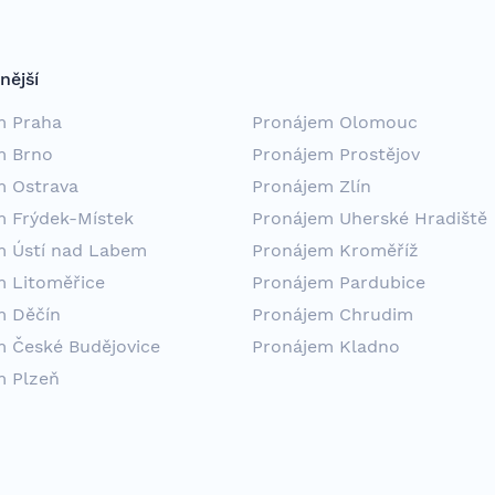
nější
m Praha
Pronájem Olomouc
m Brno
Pronájem Prostějov
m Ostrava
Pronájem Zlín
m Frýdek-Místek
Pronájem Uherské Hradiště
m Ústí nad Labem
Pronájem Kroměříž
m Litoměřice
Pronájem Pardubice
m Děčín
Pronájem Chrudim
m České Budějovice
Pronájem Kladno
m Plzeň