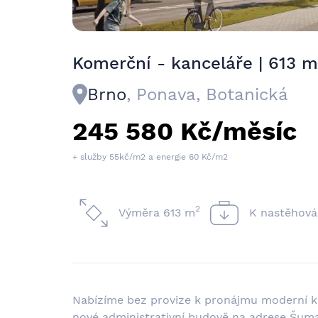
Komerční - kanceláře | 613 
Brno
, Ponava, Botanická
245 580 Kč/měsíc
+ služby 55kč/m2 a energie 60 Kč/m2
2
Výměra 613 m
K nastěhová
Nabízíme bez provize k pronájmu moderní k
nové administrativní budově na adrese Šuma