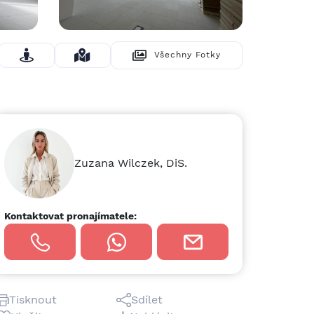
Všechny Fotky
Skrýt Fotky
Zuzana Wilczek, DiS.
Kontaktovat pronajímatele:
Tisknout
Sdílet