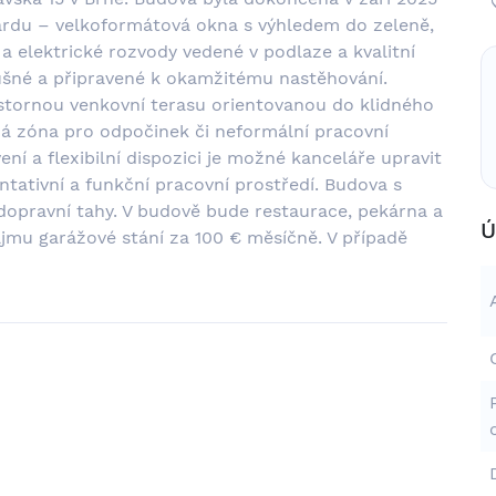
ardu – velkoformátová okna s výhledem do zeleně,
 a elektrické rozvody vedené v podlaze a kvalitní
dušné a připravené k okamžitému nastěhování.
ostornou venkovní terasu orientovanou do klidného
ná zóna pro odpočinek či neformální pracovní
í a flexibilní dispozici je možné kanceláře upravit
ntativní a funkční pracovní prostředí. Budova s
dopravní tahy. V budově bude restaurace, pekárna a
Ú
ájmu garážové stání za 100 € měsíčně. V případě