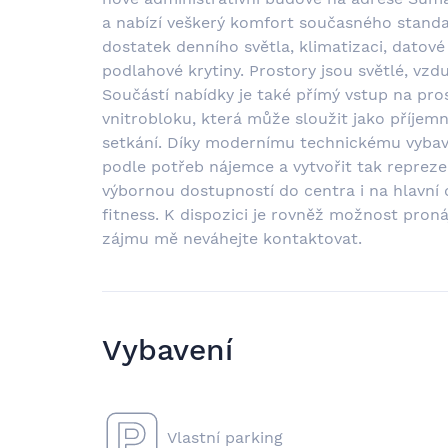
a nabízí veškerý komfort současného stand
dostatek denního světla, klimatizaci, datové
podlahové krytiny. Prostory jsou světlé, vz
Součástí nabídky je také přímý vstup na pr
vnitrobloku, která může sloužit jako příjem
setkání. Díky modernímu technickému vybaven
podle potřeb nájemce a vytvořit tak repreze
výbornou dostupností do centra i na hlavní 
fitness. K dispozici je rovněž možnost pron
zájmu mě neváhejte kontaktovat.
Vybavení
Vlastní parking