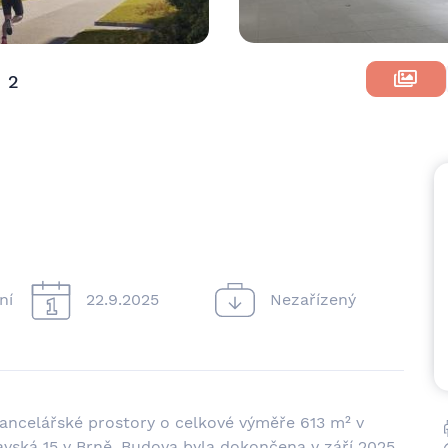
2
m
ní
22.9.2025
Nezařízený
ancelářské prostory o celkové výměře 613 m² v
vská 15 v Brně. Budova byla dokončena v září 2025