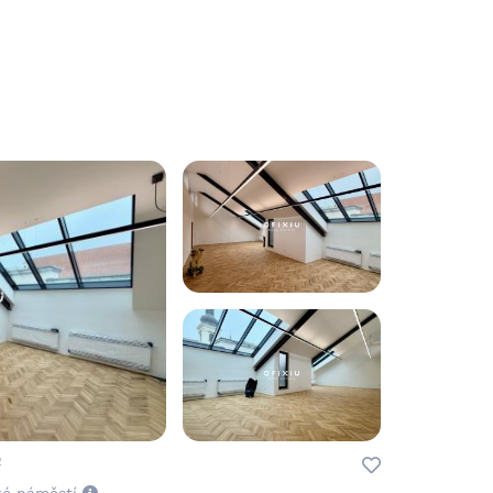
2
ké náměstí