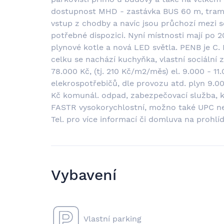
dostupnost MHD - zastávka BUS 60 m, tramv
vstup z chodby a navíc jsou průchozí mezi s
potřebné dispozici. Nyní místnosti mají po 
plynové kotle a nová LED světla. PENB je C.
celku se nachází kuchyňka, vlastní sociální 
78.000 Kč, (tj. 210 Kč/m2/měs) el. 9.000 - 1
elekrospotřebičů, dle provozu atd. plyn 9.0
Kč komunál. odpad, zabezpečovací služba, 
FASTR vysokorychlostní, možno také UPC ne
Tel. pro více informací či domluva na prohl
Vybavení
Vlastní parking