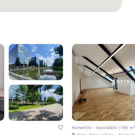
Komerční - kanceláře | 196 m
Brno, Brno-město - Moravs