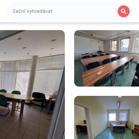
Bydlení
Spolubydlení
Komerční