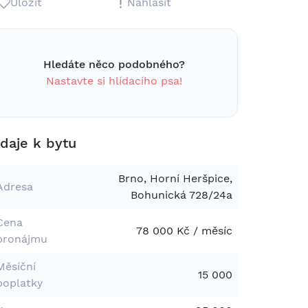
Uložit
Nahlásit
Hledáte něco podobného?
Nastavte si hlídacího psa!
daje k bytu
Brno, Horní Heršpice,
Adresa
Bohunická 728/24a
Cena
78 000 Kč / měsíc
pronájmu
Měsíční
15 000
poplatky