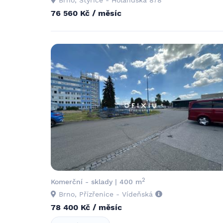
76 560 Kč / měsíc
2
Komerční - sklady | 400 m
Brno, Přízřenice - Vídeňská
78 400 Kč / měsíc