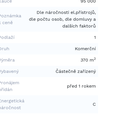
Kauce
95 000
Dle náročnosti el.přístrojů,
Poznámka
dle počtu osob, dle domluvy a
k ceně
dalších faktorů
Podlaží
1
Druh
Komerční
2
Výměra
370 m
Vybavený
Částečně zařízený
Pronájem
před 1 rokem
přidán
Energetická
C
náročnost