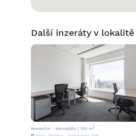
Další inzeráty v lokalitě
2
Komerční - kanceláře | 120 m
Brno, Štýřice - Holandská 878