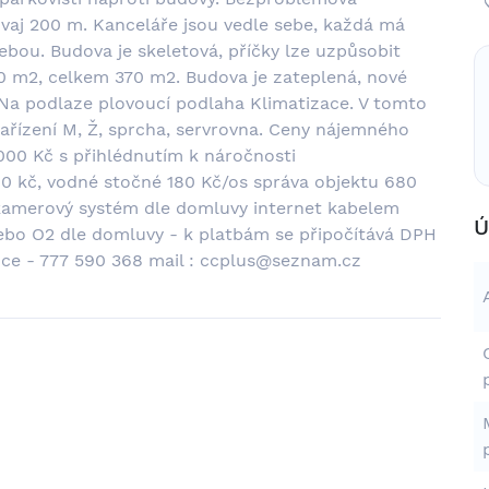
aj 200 m. Kanceláře jsou vedle sebe, každá má
ebou. Budova je skeletová, příčky lze uzpůsobit
20 m2, celkem 370 m2. Budova je zateplená, nové
 Na podlaze plovoucí podlaha Klimatizace. V tomto
zařízení M, Ž, sprcha, servrovna. Ceny nájemného
1.000 Kč s přihlédnutím k náročnosti
00 kč, vodné stočné 180 Kč/os správa objektu 680
kamerový systém dle domluvy internet kabelem
Ú
bo O2 dle domluvy - k platbám se připočítává DPH
ídce - 777 590 368 mail : ccplus@seznam.cz