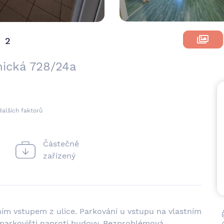
2
m
nická 728/24a
dalších faktorů
Částečně
zařízený
tním vstupem z ulice. Parkování u vstupu na vlastním
 parkovišti naproti budovy. Bezproblémová