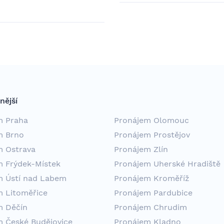
nější
m Praha
Pronájem Olomouc
m Brno
Pronájem Prostějov
m Ostrava
Pronájem Zlín
m Frýdek-Místek
Pronájem Uherské Hradiště
m Ústí nad Labem
Pronájem Kroměříž
m Litoměřice
Pronájem Pardubice
m Děčín
Pronájem Chrudim
m České Budějovice
Pronájem Kladno