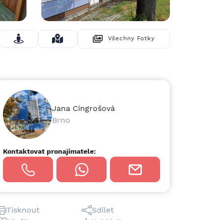
Všechny Fotky
Skrýt Fotky
Jana Cingrošová
Brno
Kontaktovat pronajímatele:
Tisknout
Sdílet