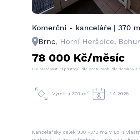
Komerční - kanceláře | 370 
Brno
, Horní Heršpice, Bohu
78 000 Kč/měsíc
Dle náročnosti el.přístrojů, dle počtu osob, dle domluvy a 
2
Výměra 370 m
1.4.2025
Kancelářský celek 330 -370 m2 v 1.p. s vlas
parkovišti přímo u budovy a také na velkém