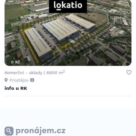
0 Kč
2
Komerční - sklady | 6800 m
Prostějov
info u RK