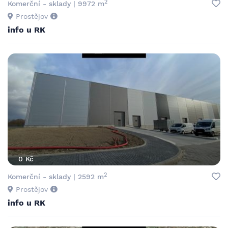
2
Komerční - sklady | 9972 m
Prostějov
info u RK
0 Kč
2
Komerční - sklady | 2592 m
Prostějov
info u RK