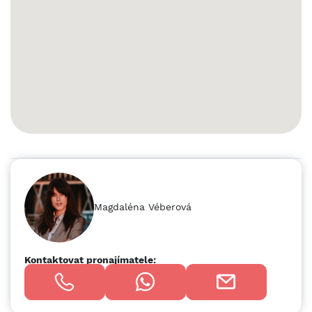
24 m e) klimatizované kancelářské prostory LOKALITA: ⦿
poblíž exitu 24 z dálnice D46 ⦿ umístění přímo v
Prostějově v dosahu MH ⦿ vnitroareálová železniční vlečka
⦿ Olomouc 20km, Vyškov 27 km, Brno 66 km Rádi
poskytneme více informací na vyžádání. Foto ilustrační z již
dokončených projektů.
Magdaléna Véberová
Kontaktovat pronajímatele: