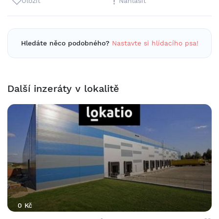
Uložit
Nahlásit
Hledáte něco podobného?
Nastavte si hlídacího psa!
Další inzeráty v lokalitě
0 Kč