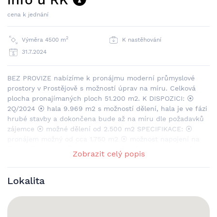
cena k jednání
2
Výměra 4500 m
K nastěhování
31.7.2024
BEZ PROVIZE nabízíme k pronájmu moderní průmyslové
prostory v Prostějově s možností úprav na míru. Celková
plocha pronajímaných ploch 51.200 m2. K DISPOZICI: ⦿
2Q/2024 ⦿ hala 9.969 m2 s možností dělení, hala je ve fázi
hrubé stavby a dokončena bude až na míru dle požadavků
zájemce ⦿ možné dělení od 2.500 m2 SPECIFIKACE: ⦿
pronájem možný od cca 1.750 m2 ⦿ možnost napojení na
železniční vlečku ⦿ prostory lze přizpůsobit požadavkům
Zobrazit celý popis
nájemce: od klasického skladování přes mrazící prostory až
po výrobní halu Standard (lze upravit) nabízí: a) světlá
Lokalita
výška 10 m2, světlíky po celé délce střechy b) nosnost
podlah 7t/m2 (70 kN/m2) c) přístup pomocí přímých vjezdů
pro TIR nebo můstků s hydraulickým vyrovnávacím čelem
(nosnost 60kN) d) železobetonový skelet, modul sloupů 12 x