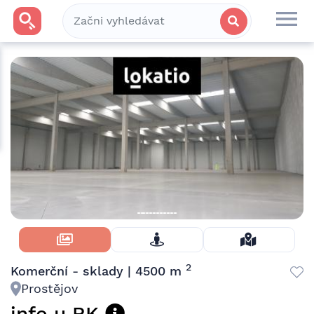
Skrýt Fotky
2
Komerční - sklady | 4500 m
Prostějov
info u RK