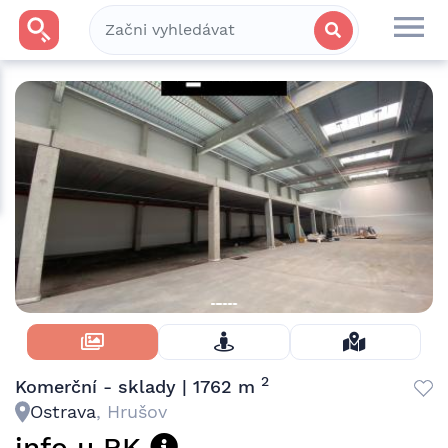
Skrýt Fotky
2
Komerční - sklady | 1762 m
Ostrava
, Hrušov
info u RK