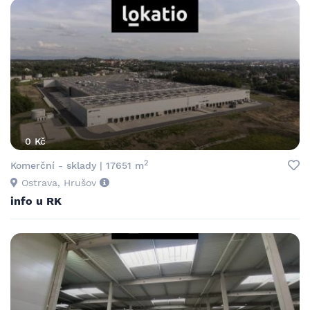
0 Kč
2
Komerční - sklady | 17651 m
Ostrava, Hrušov
info u RK