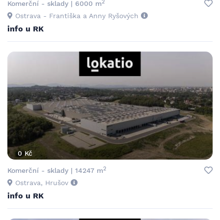
2
Komerční - sklady | 6000 m
Ostrava - Františka a Anny Ryšových
info u RK
0 Kč
2
Komerční - sklady | 14247 m
Ostrava, Hrušov
info u RK