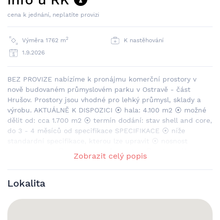
cena k jednání, neplatíte provizi
2
Výměra 1762 m
K nastěhování
1.9.2026
BEZ PROVIZE nabízíme k pronájmu komerční prostory v
nově budovaném průmyslovém parku v Ostravě - část
Hrušov. Prostory jsou vhodné pro lehký průmysl, sklady a
výrobu. AKTUÁLNĚ K DISPOZICI ⦿ hala: 4.100 m2 ⦿ možné
dělit od: cca 1.700 m2 ⦿ termín dodání: stav shell and core,
do 3 - 4 měsíců od specifikace SPECIFIKACE ⦿ níže
standardní specifikace, kterou lze upravit ⦿ nosnost
podlah 5 t/m2 ⦿ modul sloupů 12x24 m ⦿ světlá výška 10
Zobrazit celý popis
m ⦿ LED světla ⦿ sprinkler/ESFR ⦿ hydraulické rampy pro
TIR, přímé vjezdy ⦿ haly lze upravit pro logistiku nebo
Lokalita
výrobu ⦿ kancelářské a sociální zázemí bude připraveno
dle požadavek zájemců LOKALITA: ⦿ u sjezdu z Bohumínské
ulice ⦿ výborná dostupnost MHD ( linky 553, 103, 105 a 113)
Fotografie aktuální.