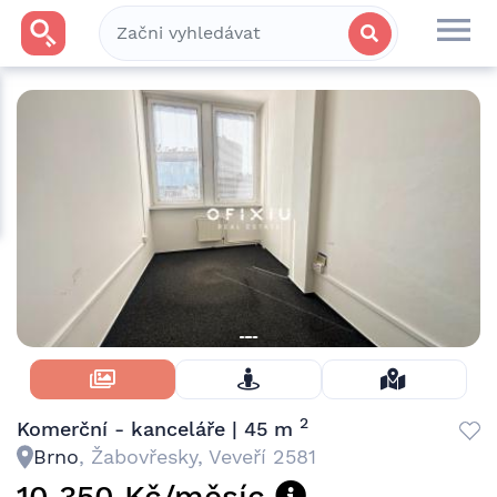
Skrýt Fotky
2
Komerční - kanceláře | 45 m
Brno
, Žabovřesky, Veveří 2581
10 350 Kč/měsíc