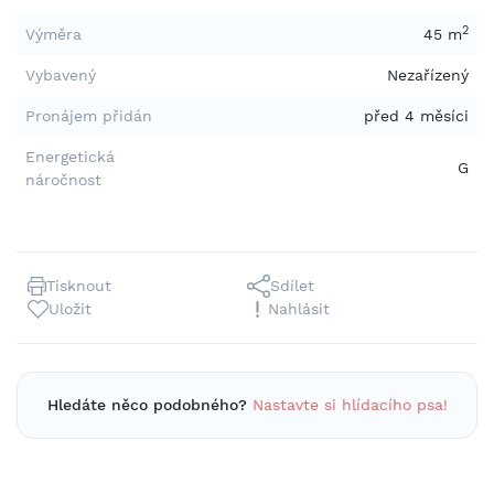
2
Výměra
45 m
Vybavený
Nezařízený
Pronájem přidán
před 4 měsíci
Energetická
G
náročnost
Tisknout
Sdílet
Uložit
Nahlásit
Hledáte něco podobného?
Nastavte si hlídacího psa!