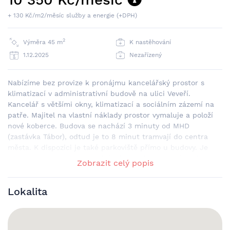
+ 130 Kč/m2/měsíc služby a energie (+DPH)
2
Výměra 45 m
K nastěhování
1.12.2025
Nezařízený
Nabízíme bez provize k pronájmu kancelářský prostor s
klimatizací v administrativní budově na ulici Veveří.
Kancelář s většími okny, klimatizací a sociálním zázemí na
patře. Majitel na vlastní náklady prostor vymaluje a položí
nové koberce. Budova se nachází 3 minuty od MHD
(zastávka Tábor), odtud je to 8 minut tramvají do centra
města. K dispozici je také parkoviště přímo u budovy. Je
zde bankomat, jídelna a v blízkém okolí se nachází několik
Zobrazit celý popis
restaurací. Volné ihned. V případě zájmu nás neváhejte
kontaktovat.
Lokalita