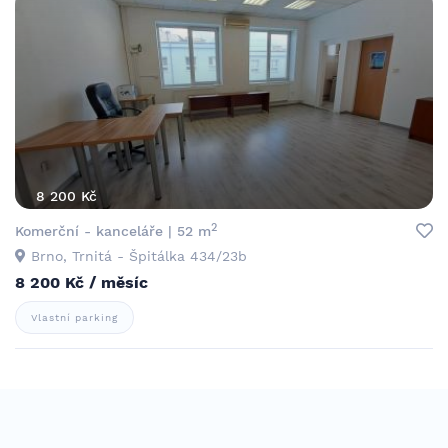
8 200 Kč
2
Komerční - kanceláře | 52 m
Brno, Trnitá - Špitálka 434/23b
8 200 Kč / měsíc
Vlastní parking