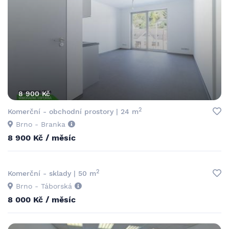
8 900 Kč
2
Komerční - obchodní prostory | 24 m
Brno - Branka
8 900 Kč / měsíc
2
Komerční - sklady | 50 m
Brno - Táborská
8 000 Kč / měsíc