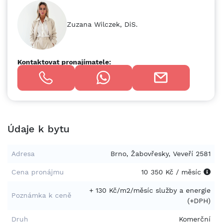
Zuzana Wilczek, DiS.
Kontaktovat pronajímatele:
Údaje k bytu
Adresa
Brno, Žabovřesky, Veveří 2581
Cena pronájmu
10 350 Kč / měsíc
+ 130 Kč/m2/měsíc služby a energie
Poznámka k ceně
(+DPH)
Druh
Komerční