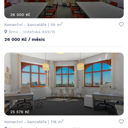
26 000 Kč
2
Komerční - kanceláře | 59 m
Brno - Vídeňská 849/15
26 000 Kč / měsíc
25 576 Kč
2
Komerční - kanceláře | 118 m