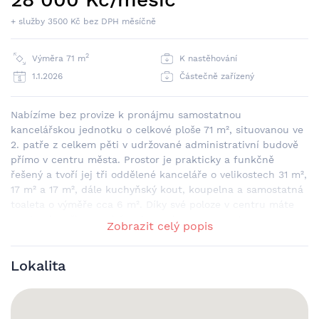
+ služby 3500 Kč bez DPH měsíčně
2
Výměra 71 m
K nastěhování
1.1.2026
Částečně zařízený
Nabízíme bez provize k pronájmu samostatnou
kancelářskou jednotku o celkové ploše 71 m², situovanou ve
2. patře z celkem pěti v udržované administrativní budově
přímo v centru města. Prostor je prakticky a funkčně
řešený a tvoří jej tři oddělené kanceláře o velikostech 31 m²,
17 m² a 17 m², dále kuchyňský kout, koupelna a samostatná
toaleta o výměře cca 6 m². Díky své poloze v centru máte
na dosah veškerou občanskou vybavenost, restaurace,
Zobrazit celý popis
kavárny i služby, a zároveň výbornou dostupnost MHD i
autem. V rámci celé jednotky je instalována strukturovaná
Lokalita
kabeláž svedená do serverovny, což umožňuje
bezproblémové zřízení vlastní samostatné počítačové sítě a
pohodlné IT zázemí bez dalších investic. Prostory působí
světlým a příjemným dojmem, jsou vhodné pro menší firmu,