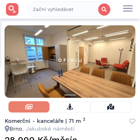
Skrýt Fotky
2
Komerční - kanceláře | 71 m
Brno
, Jakubské náměstí
28 000 Kč/měsíc