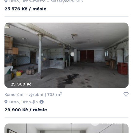
Brno, Brno-město - Masarykova 506
25 576 Kč / měsíc
29 900 Kč
2
Komerční - výrobní | 703 m
Brno, Brno-jih
29 900 Kč / měsíc