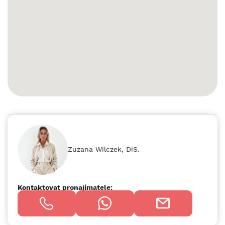
tým nebo profesionální služby, které hledají klidné a
reprezentativní zázemí. V případě zájmu mne neváhejte
kontaktovat.
Zuzana Wilczek, DiS.
Kontaktovat pronajímatele: