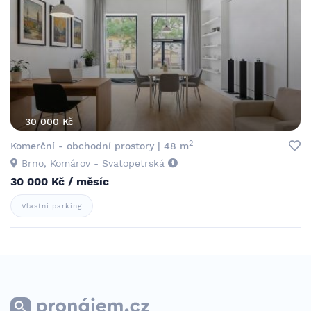
30 000 Kč
2
Komerční - obchodní prostory | 48 m
Brno, Komárov - Svatopetrská
30 000 Kč / měsíc
Vlastní parking