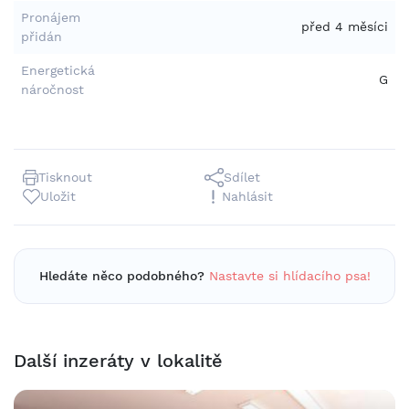
Pronájem
před 4 měsíci
přidán
Energetická
G
náročnost
Tisknout
Sdílet
Uložit
Nahlásit
Hledáte něco podobného?
Nastavte si hlídacího psa!
Další inzeráty v lokalitě