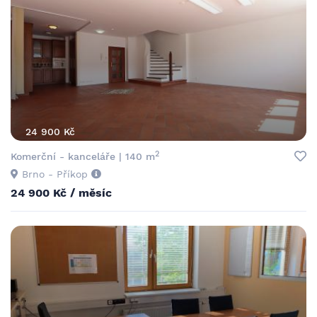
24 900 Kč
2
Komerční - kanceláře | 140 m
Brno - Příkop
24 900 Kč / měsíc