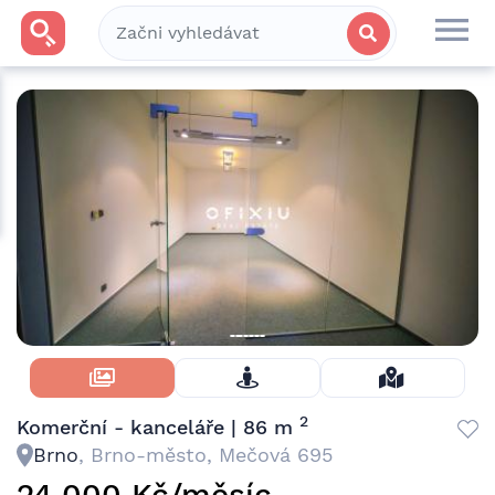
Skrýt Fotky
2
Komerční - kanceláře | 86 m
Brno
, Brno-město, Mečová 695
24 000 Kč/měsíc