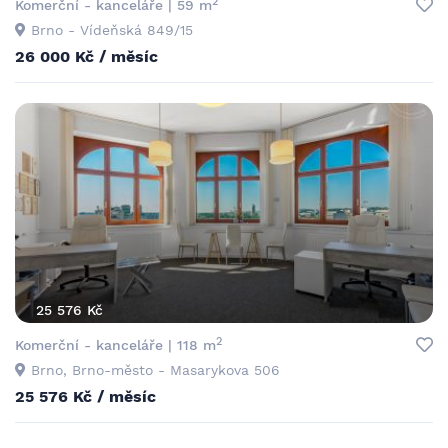
2
Komerční - kanceláře | 59 m
Brno - Vídeňská 849/15
26 000 Kč / měsíc
25 576 Kč
2
Komerční - kanceláře | 118 m
Brno, Brno-město - Masarykova 506
25 576 Kč / měsíc