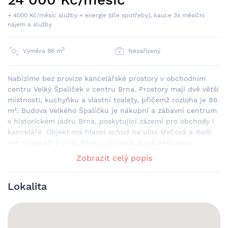
+ 4000 Kč/měsíc služby + energie (dle spotřeby), kauce 3x měsíční
nájem a služby
2
Výměra 86 m
Nezařízený
Nabízíme bez provize kancelářské prostory v obchodním
centru Velký Špalíček v centru Brna. Prostory mají dvě větší
místnosti, kuchyňku a vlastní toalety, přičemž rozloha je 86
m². Budova Velkého Špalíčku je nákupní a zábavní centrum
v historickém jádru Brna, poskytující zázemí pro obchody i
kanceláře. Objekt má hlavní vchod na ulici Mečová a další
vchod pasáží z vnitrobloku, přičemž do objektu jsou
včleněny i historické budovy na ulici Starobrněnská a
Zobrazit celý popis
Dominikánská. Má tři nadzemní podlaží a v suterénu
disponuje vlastními parkovacími místy. V nejbližším okolí je
Lokalita
řada obchodů, restaurací, kaváren a možností kulturního
vyžití. Zastávka MHD je vzdálená tři minuty chůze. Jako
BONUS při uzavření minimálně 3leté smlouvy parkování na 1
rok zdarma na 1 parkovací stání.