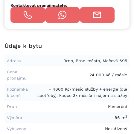
Kontaktovat pronajímatele:
Údaje k bytu
Adresa
Brno, Brno-město, Mečová 695
Cena
24 000 Kč / měsíc
pronájmu
Poznámka
+ 4000 Kč/měsíc služby + energie (dle
k ceně
spotřeby), kauce 3x měsíční nájem a služby
Druh
Komerční
2
Výměra
86 m
Vybavený
Nezařízený