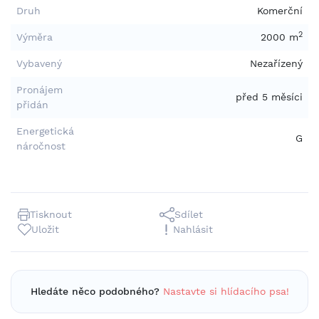
Druh
Komerční
2
Výměra
2000 m
Vybavený
Nezařízený
Pronájem
před 5 měsíci
přidán
Energetická
G
náročnost
Tisknout
Sdílet
Uložit
Nahlásit
Hledáte něco podobného?
Nastavte si hlídacího psa!