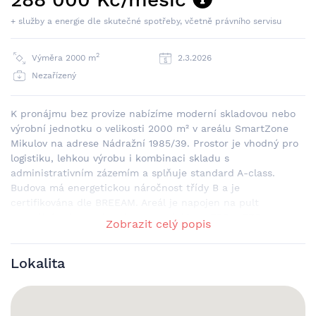
+ služby a energie dle skutečné spotřeby, včetně právního servisu
2
Výměra 2000 m
2.3.2026
Nezařízený
K pronájmu bez provize nabízíme moderní skladovou nebo
výrobní jednotku o velikosti 2000 m² v areálu SmartZone
Mikulov na adrese Nádražní 1985/39. Prostor je vhodný pro
logistiku, lehkou výrobu i kombinaci skladu s
administrativním zázemím a splňuje standard A-class.
Budova má energetickou náročnost třídy B a je
certifikována dle BREEAM. Areál je napojen na pult
centrální ochrany, je vybaven sprinklery, EPS a EZS a
Zobrazit celý popis
umožňuje jak přímé vjezdy, tak nakládku přes rampy. Světlá
výška haly dosahuje až 8 metrů (v rámci areálu jsou k
Lokalita
dispozici i jednotky s výškou 6 nebo 12 metrů) a nosnost
průmyslové podlahy činí 5 t/m², případně až 7 t/m² dle
konkrétní jednotky. Podlaha je betonová s protiprašnou
úpravou. Hala je vybavena sekčními vraty s integrovanými