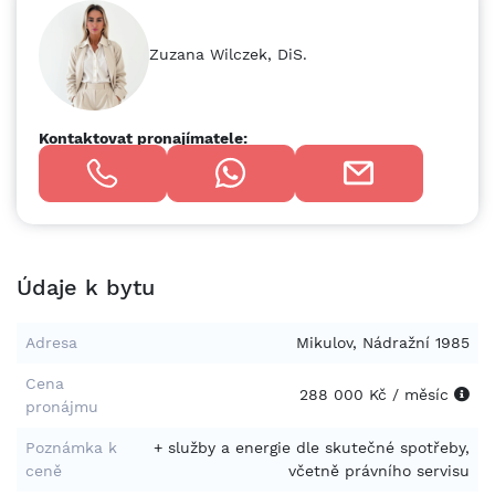
potřeb nájemce. Pro více informací nebo sjednání prohlídky
nás neváhejte kontaktovat.
Zuzana Wilczek, DiS.
Kontaktovat pronajímatele:
Údaje k bytu
Adresa
Mikulov, Nádražní 1985
Cena
288 000 Kč / měsíc
pronájmu
Poznámka k
+ služby a energie dle skutečné spotřeby,
ceně
včetně právního servisu