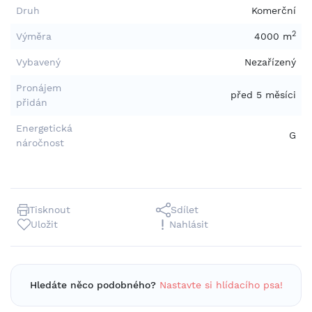
Druh
Komerční
2
Výměra
4000 m
Vybavený
Nezařízený
Pronájem
před 5 měsíci
přidán
Energetická
G
náročnost
Tisknout
Sdílet
Uložit
Nahlásit
Hledáte něco podobného?
Nastavte si hlídacího psa!