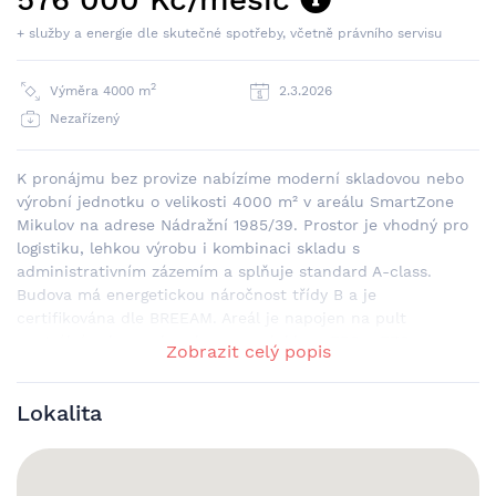
+ služby a energie dle skutečné spotřeby, včetně právního servisu
2
Výměra 4000 m
2.3.2026
Nezařízený
K pronájmu bez provize nabízíme moderní skladovou nebo
výrobní jednotku o velikosti 4000 m² v areálu SmartZone
Mikulov na adrese Nádražní 1985/39. Prostor je vhodný pro
logistiku, lehkou výrobu i kombinaci skladu s
administrativním zázemím a splňuje standard A-class.
Budova má energetickou náročnost třídy B a je
certifikována dle BREEAM. Areál je napojen na pult
centrální ochrany, je vybaven sprinklery, EPS a EZS a
Zobrazit celý popis
umožňuje jak přímé vjezdy, tak nakládku přes rampy. Světlá
výška haly dosahuje až 8 metrů (v rámci areálu jsou k
Lokalita
dispozici i jednotky s výškou 6 nebo 12 metrů) a nosnost
průmyslové podlahy činí 5 t/m², případně až 7 t/m² dle
konkrétní jednotky. Podlaha je betonová s protiprašnou
úpravou. Hala je vybavena sekčními vraty s integrovanými