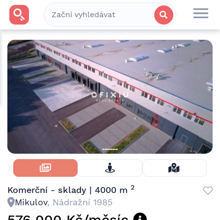
Skrýt Fotky
2
Komerční - sklady | 4000 m
Mikulov
, Nádražní 1985
576 000 Kč/měsíc