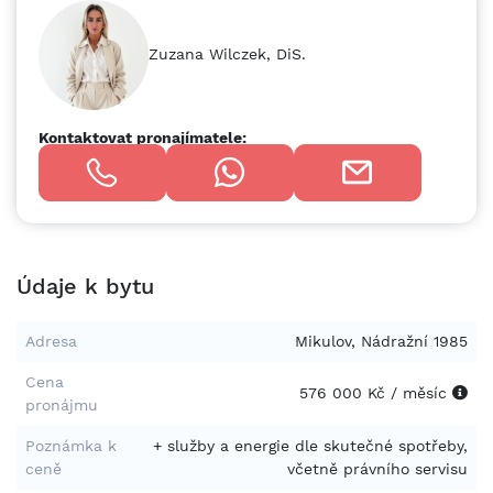
potřeb nájemce. Pro více informací nebo sjednání prohlídky
nás neváhejte kontaktovat.
Zuzana Wilczek, DiS.
Kontaktovat pronajímatele:
Údaje k bytu
Adresa
Mikulov, Nádražní 1985
Cena
576 000 Kč / měsíc
pronájmu
Poznámka k
+ služby a energie dle skutečné spotřeby,
ceně
včetně právního servisu