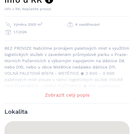
info v RK, Neplatíte provizi
2
Výměra 3000 m
K nastěhování
1.7.2026
BEZ PROVIZE Nabízíme pronájem paletových míst s využitím
logistických služeb v zavedeném průmyslové parku v Praze-
Horních Počernicích s výborným napojením na dálnice D8
nebo D10, nebo u obce Mstětice nedaleko dálnice D11.
VOLNÁ PALETOVÁ MÍSTA - MSTĚTICE ◉ 2 600 - 3 000
paletových míst pouze v rámci logistických služeb VOLNÁ
PALETOVÁ MÍSTA - HORNÍ POČERNICE ◉ 600 paletových
míst pouze v rámci logistických služeb DOSTUPNOST ◉
Zobrazit celý popis
logistické služby: ihned SPECIFIKACE ◉ moderní prostory ◉
světlá výška 10 m ◉ nosnost podlah 5t/m2 ◉ nosnost pater
Lokalita
500 kg/m2 ◉ hydraulické můstky ◉ přístup 24/7 LOKALITA
◉ Praha-Horní Počernice ◉ snadný přístup na dálniční tahy
D10, D8 a na Pražský okruh ◉ Stéblová, Pardubický kraj ◉
vzdálenosti: Pardubice 10 km, Hradec králové 10 km CENA