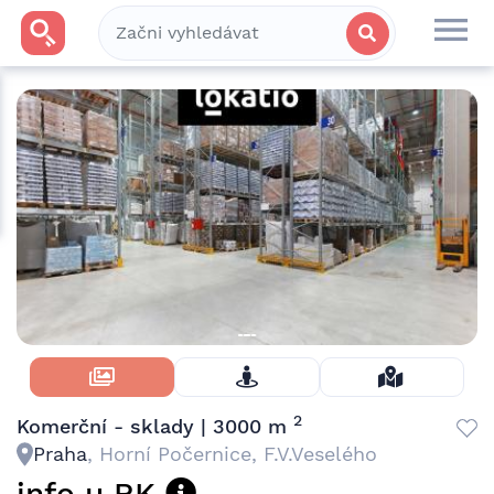
Skrýt Fotky
2
Komerční - sklady | 3000 m
Praha
, Horní Počernice, F.V.Veselého
info u RK