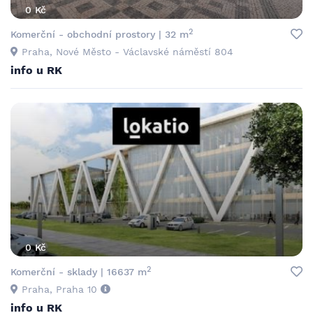
0 Kč
2
Komerční - obchodní prostory | 32 m
Praha, Nové Město - Václavské náměstí 804
info u RK
0 Kč
2
Komerční - sklady | 16637 m
Praha, Praha 10
info u RK