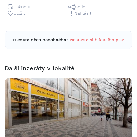
Tisknout
Sdílet
Uložit
Nahlásit
Hledáte něco podobného?
Nastavte si hlídacího psa!
Další inzeráty v lokalitě