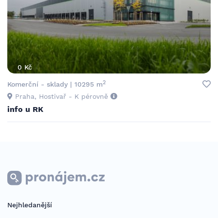
0 Kč
2
Komerční - sklady | 10295 m
Praha, Hostivař - K pérovně
info u RK
Nejhledanější