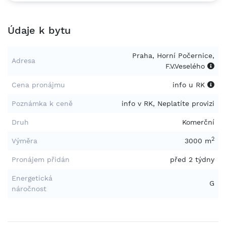
Údaje k bytu
Praha, Horní Počernice,
Adresa
F.V.Veselého
Cena pronájmu
info u RK
Poznámka k ceně
info v RK, Neplatíte provizi
Druh
Komerční
2
Výměra
3000 m
Pronájem přidán
před 2 týdny
Energetická
G
náročnost