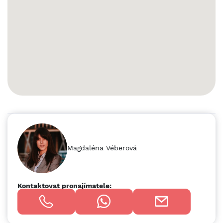
Pro konkrétní nabídku nás neváhejte kontaktovat. Více
informací rádi poskytneme na vyžádání.
Magdaléna Véberová
Kontaktovat pronajímatele: