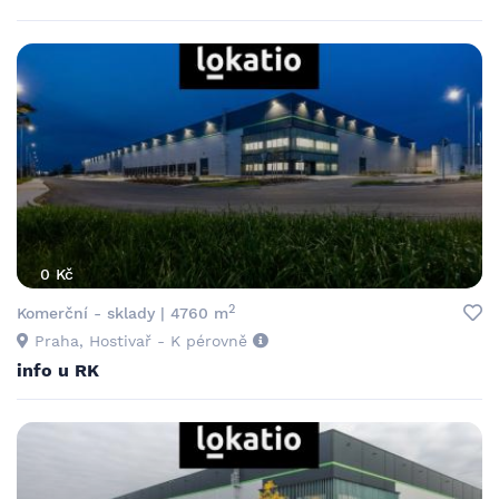
0 Kč
2
Komerční - sklady | 4760 m
Praha, Hostivař - K pérovně
info u RK