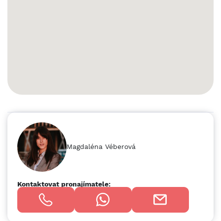
kombinace úrovňového vjezdu nebo rampy pro TIR ◉
možnost cross-dock skladu ◉ sprinklery ◉ BREEAM -
excellent ◉ PEN třídy B ◉ fotovoltaická elektrárna
PROSTŘEDÍ ◉ zaměření na energetické úspory a zelené
technologie ◉ areál nabídne komfortní prostředí pro
zaměstnance ◉ část zelených ploch bude ponechána jako
květinová louka, retenční nádrž bude sloužit pro život
obojživelníků LOKALITA ◉ Mikulov, Jihomoravský kraj ◉
vzdálenosti: 50 km Brno, 85 km Vídeň, 100 km Bratislava ◉
po dokončení dálnice D52 - přímé napojení Brno - Vídeň,
Bratislava CENA Závisí na délce smlouvy. Pro konkrétní
nabídku nás neváhejte kontaktovat Více informací rádi
poskytneme na vyžádání. Foto - aktuální stav.
Magdaléna Véberová
Kontaktovat pronajímatele: