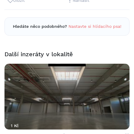
Uložit
Nahlásit
Hledáte něco podobného?
Nastavte si hlídacího psa!
Další inzeráty v lokalitě
1 Kč