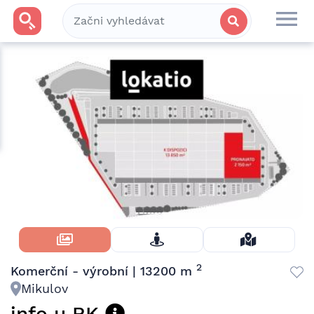
Skrýt Fotky
2
Komerční - výrobní | 13200 m
Mikulov
info u RK