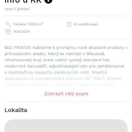
cena k jednání
2
Výměra 13200 m
K nastěhování
30.6.2024
BEZ PROVIZE Nabízíme k pronájmu nové skladové prostory v
průmyslovém areálu, který se nachází v Mikulově,
Jihomoravský kraj. Areál nabízí vysoký standard hal,
moderních kanceláří, odpočinkových zón pro zaměstnance
a dostatečnou kapacitu parkovacích míst. Snadná
dostupnost na transevropské dopravní síti TEN-T, vhodné
propojení moravského a rakouského byznysu. Nechybí
možnost pronájmu tzv. "Small Business Units" od 900 m2,
Zobrazit celý popis
vhodné pro malé a střední podniky. DOSTUPNOST ◉ k
dispozici "ready to play" DISPOZICE ◉ velikost prostor od
Lokalita
900 m2 do 16.000 m2 s možným rozšířením ◉ možnost
vybudování showroomu nebo klientských změn dle potřeby
◉ dostatečná kapacita parkovacích míst SPECIFIKACE ◉
světlá výška 8 m ◉ nosnost podlah 5t/m2 ◉ přístup pomocí