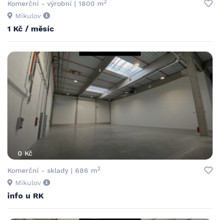
2
Komerční - výrobní | 1800 m
Mikulov
1 Kč / měsíc
0 Kč
2
Komerční - sklady | 686 m
Mikulov
info u RK