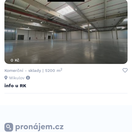
0 Kč
2
Komerční - sklady | 5200 m
Mikulov
info u RK