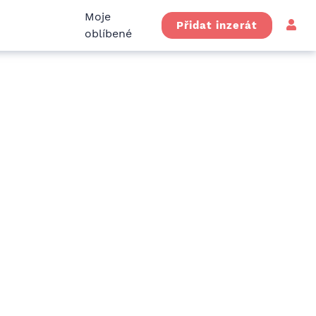
Moje
Přidat inzerát
oblíbené