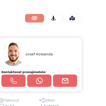
Skrýt Fotky
Josef Kowanda
Kontaktovat pronajímatele:
Tisknout
Sdílet
Uložit
Nahlásit