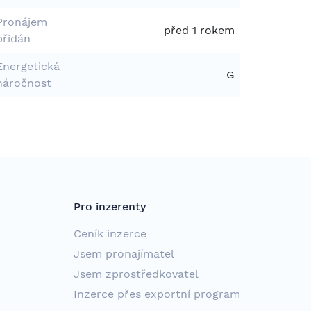
Pronájem
před 1 rokem
přidán
Energetická
G
náročnost
Pro inzerenty
Ceník inzerce
Jsem pronajímatel
Jsem zprostředkovatel
Inzerce přes exportní program