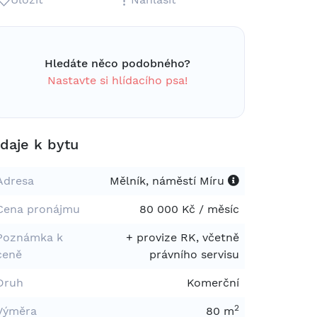
Hledáte něco podobného?
Nastavte si hlídacího psa!
daje k bytu
Adresa
Mělník, náměstí Míru
Cena pronájmu
80 000 Kč / měsíc
Poznámka k
+ provize RK, včetně
ceně
právního servisu
Druh
Komerční
2
Výměra
80 m