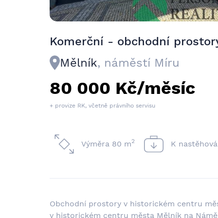
Komerční - obchodní prostor
Mělník
, náměstí Míru
80 000 Kč/měsíc
+ provize RK, včetně právního servisu
2
Výměra 80 m
K nastěhová
Obchodní prostory v historickém centru mě
v historickém centru města Mělník na Náměs