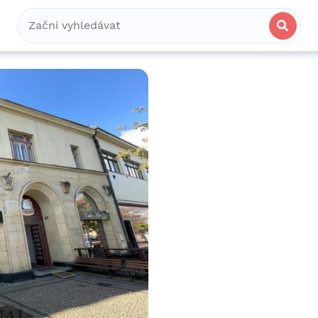
Bydlení
Spolubydlení
Komerční