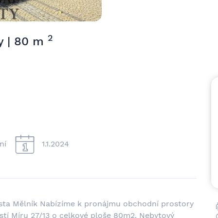
2
y | 80 m
ní
1.1.2024
sta Mělník Nabízíme k pronájmu obchodní prostory
tí Míru 27/13 o celkové ploše 80m2. Nebytový