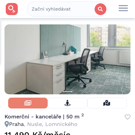
Skrýt Fotky
2
Komerční - kanceláře | 50 m
Praha
, Nusle, Lomnického
11 490 Kč/měsíc