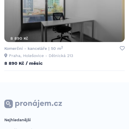
8 890 Kč
2
Komerční - kanceláře | 50 m
Praha, Holešovice - Dělnická 213
8 890 Kč / měsíc
Nejhledanější