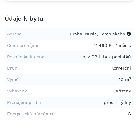
tomto materiálu zachycují naše pobočky, nemusí ale
pocházet přímo z centra, u něhož jsou použity. Všechny
Údaje k bytu
uvedené ceny odpovídají nejnižší možné ceně, která se
může měnit v závislosti na výběru možností a zahrnutých
službách. * Pošlete nám dotaz
Adresa
Praha, Nusle, Lomnického
Cena pronájmu
11 490 Kč / měsíc
Poznámka k ceně
bez DPH, bez poplatků
Druh
Komerční
2
Výměra
50 m
Vybavený
Zařízený
Pronájem přidán
před 2 týdny
Energetická náročnost
G