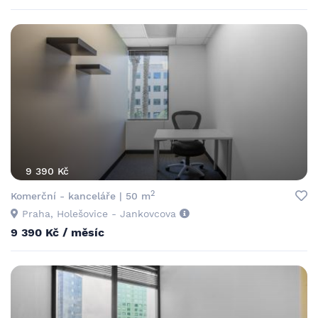
9 390 Kč
2
Komerční - kanceláře | 50 m
Praha, Holešovice - Jankovcova
9 390 Kč / měsíc