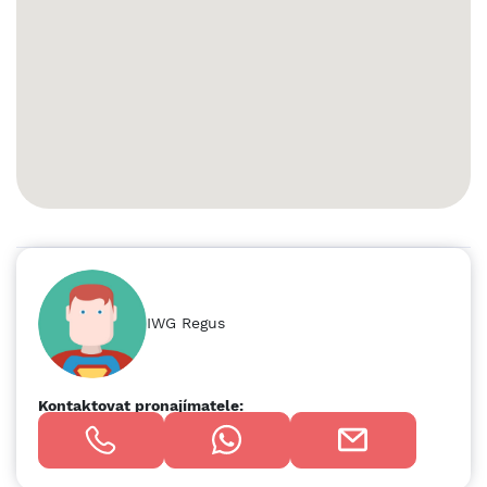
moderní a profesionální prostředí, které pomůže vašemu
podnikání prosperovat. Vytvořte si pro svou firmu zázemí na
8 m2 soukromých kancelářských prostor v Signature OFFY,
které jsou ideální pro 1 zaměstnance. V našich plně
vybavených pracovních prostorách malé velikosti je
postaráno o všechno od nábytku po vysokorychlostní
připojení WiFi, takže se můžete soustředit jen na rozvoj
svého podnikání. Flexibilní kancelář si můžete pronajmout
už na jeden den, ale také na delší dobu a můžete si ji
přizpůsobit tak, aby perfektně vyhovovala vašim jedinečným
potřebám. Soukromé kanceláře Signature zahrnují: •
Přístup do naší globální sítě zahrnující tisíce poboček po
celém světě • Skvěle vyškolené týmy recepčních a podpory •
Zabezpečené špičkové technologie a připojení WiFi •
IWG Regus
Tiskárny a možnost administrativní podpory • Úklid, energie
a zabezpečení • Místo u stolu na hodiny, dny nebo měsíce •
pravidelné networkingové a komunitní akce • Snadné
rezervace a správu účtu přes naši aplikaci • Přizpůsobitelné
Kontaktovat pronajímatele:
flexibilní uspořádání • Možnost přesunu do větších prostor
nebo jiné pobočky podle potřeby • Kvalitní, ergonomický
nábytek • Navíc přístup ke sdíleným pracovním prostorům o
rozloze 50 m2 • Ceny již od 11490 Kč * Všechny obrázky v