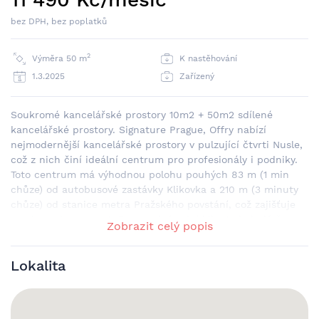
bez DPH, bez poplatků
2
Výměra 50 m
K nastěhování
1.3.2025
Zařízený
Soukromé kancelářské prostory 10m2 + 50m2 sdílené
kancelářské prostory. Signature Prague, Offry nabízí
nejmodernější kancelářské prostory v pulzující čtvrti Nusle,
což z nich činí ideální centrum pro profesionály i podniky.
Toto centrum má výhodnou polohu pouhých 83 m (1 min
chůze) od autobusové zastávky Klikovka a 210 m (3 minuty
chůze) od stanice metra Pražského povstání, což zajišťuje
snadnou dostupnost. Pro mezinárodní klienty je letiště
Zobrazit celý popis
Václava Havla Praha (PRG) vzdáleno pouhých 22 km, což
poskytuje vynikající spojení. V Signature Prague najdete
Lokalita
flexibilní možnosti pro všechny obchodní potřeby, včetně
coworkingových prostor, plně vybavených zasedacích
místností a virtuálních kanceláří. Ať už hledáte soukromou
kancelář nebo sdílený pracovní prostor, toto centrum nabízí