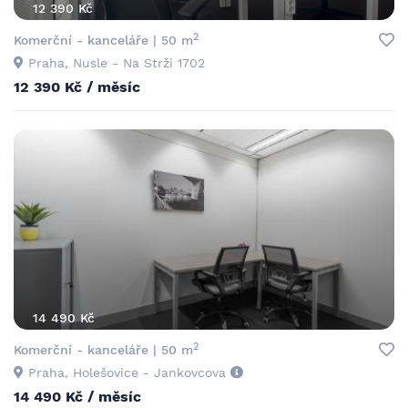
12 390 Kč
2
Komerční - kanceláře | 50 m
Praha, Nusle - Na Strži 1702
12 390 Kč / měsíc
14 490 Kč
2
Komerční - kanceláře | 50 m
Praha, Holešovice - Jankovcova
14 490 Kč / měsíc