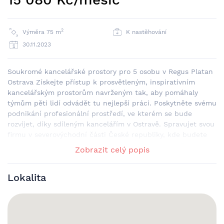
2
Výměra 75 m
K nastěhování
30.11.2023
Soukromé kancelářské prostory pro 5 osobu v Regus Platan
Ostrava Získejte přístup k prosvětleným, inspirativním
kancelářským prostorům navrženým tak, aby pomáhaly
týmům pěti lidí odvádět tu nejlepší práci. Poskytněte svému
podnikání profesionální prostředí, ve kterém se bude
rozvíjet, díky sdíleným kancelářím v Ostravě. Spravujet svou
firmu v severovýchodní části České republiky, kde budete
mít snadný přístup na trhy ve střední a východní Evropě.
Zobrazit celý popis
Dojíždění po České republice je snadné, protože na
zastávce Divadlo Loutek, vzdálené 2 minuty chůze,
Lokalita
zastavuje městská autobusová doprava. Neodkládejte
osobní schůzky s klienty ze zahraničí – využijte naše
zasedací místnosti vybavené nejmodernější
videokomunikační technikou nebo je přivítejte ve své
kanceláři osobně, protože letiště Leoše Janáčka Ostrava je