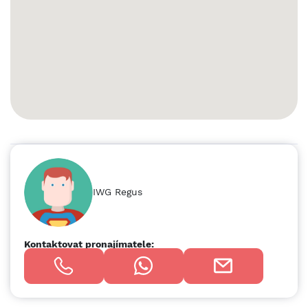
vzdáleno 25 km. Spolupracujte v Kancelář Platans
profesionály z různých oborů. Ať už potřebujete místo, kde
se můžete soustředit, když jste na cestách, nebo místo,
které vaše firma může nazývat domovem, máme zde vše, co
potřebujete. Začněte svůj produktivní den v práci aktivně a
zajděte si do místní posilovny vzdálené přibližně 4 km od
kanceláře. Dělejte si pravidelné přestávky, abyste zůstali
efektivní – zvedněte se od stolu a navštivte naši
odpočinkovou zónu, nebo se nadýchejte čerstvého vzduchu
na střešní terase. Zaujměte potenciální klienty
inspirativními konferencemi a akcemi pořádanými v našich
dynamických konferenčních sálech a poté na ně zapůsobte
nejlepšími kulturními a historickými památkami Ostravy,
IWG Regus
které se nacházejí v okolí. Vytvořte si pro svou firmu zázemí
na 30 m2 soukromých kancelářských prostor v Regus
Rosmarin, které jsou ideální pro 5 zaměstnanců. V našich
plně vybavených pracovních prostorách velké velikosti je
Kontaktovat pronajímatele:
postaráno o všechno od nábytku po vysokorychlostní
připojení WiFi, takže se můžete soustředit jen na rozvoj
svého podnikání. Flexibilní kancelář si můžete pronajmout
už na jeden den, ale také na delší dobu a můžete si ji