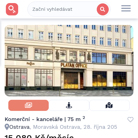
Skrýt Fotky
2
Komerční - kanceláře | 75 m
Ostrava
, Moravská Ostrava, 28. října 205
15 080 Kč/měsíc