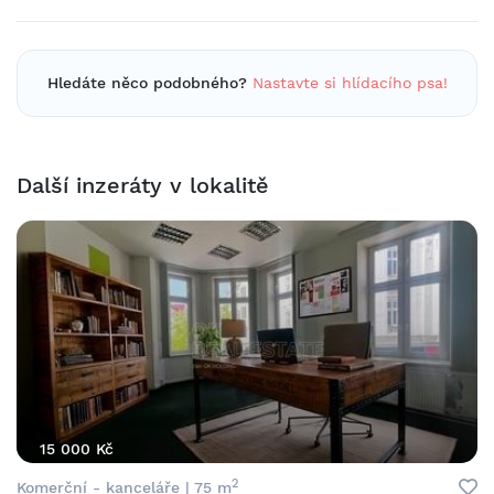
Hledáte něco podobného?
Nastavte si hlídacího psa!
Další inzeráty v lokalitě
15 000 Kč
2
Komerční - kanceláře | 75 m