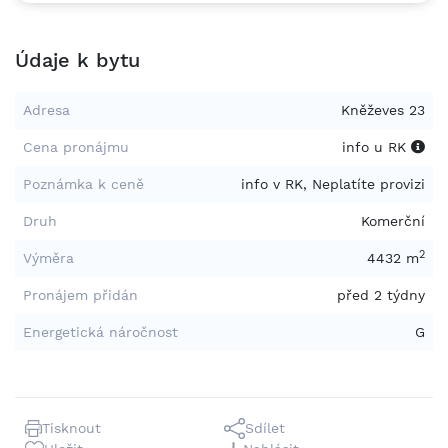
Údaje k bytu
Adresa
Kněževes 23
Cena pronájmu
info u RK
Poznámka k ceně
info v RK, Neplatíte provizi
Druh
Komerční
2
Výměra
4432 m
Pronájem přidán
před 2 týdny
Energetická náročnost
G
Tisknout
Sdílet