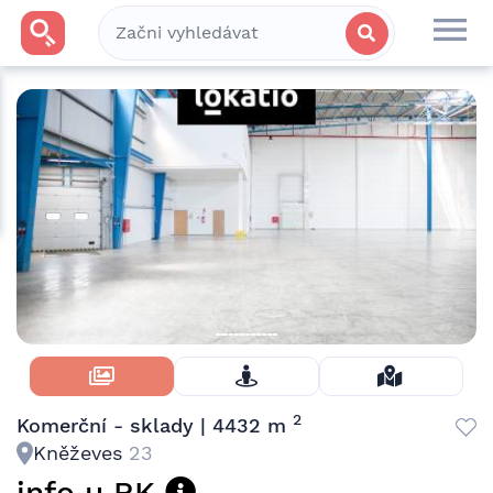
Skrýt Fotky
2
Komerční - sklady | 4432 m
Kněževes
23
info u RK