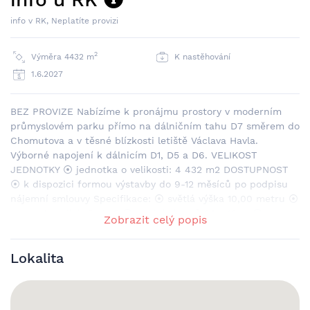
info v RK, Neplatíte provizi
2
Výměra 4432 m
K nastěhování
1.6.2027
BEZ PROVIZE Nabízíme k pronájmu prostory v moderním
průmyslovém parku přímo na dálničním tahu D7 směrem do
Chomutova a v těsné blízkosti letiště Václava Havla.
Výborné napojení k dálnicím D1, D5 a D6. VELIKOST
JEDNOTKY ⦿ jednotka o velikosti: 4 432 m2 DOSTUPNOST
⦿ k dispozici formou výstavby do 9-12 měsíců po podpisu
nájemní smlouvy Specifikace: ⦿ světlá výška 10,00 metru ⦿
nosnost podlah 5 t/m2 ⦿ modul sloupů 24 x 12 m ⦿
Zobrazit celý popis
dostatečné manipulační plochy před budovou ⦿ dostatečný
počet docků pro TIR ⦿ sprinklerový systém ⦿ LED osvětlení
Lokalita
⦿ infrazářiče nebo sahary ⦿ přístup 24/7 ⦿ nepřetržitý
dozor LOKALITA ⦿ zavedený komerční park přímo u
dálničního tahu D7 a letiště Václava Havla ⦿ snadný
přístup na pražský okruh a dálniční tahy D1, D5 a D6 ⦿