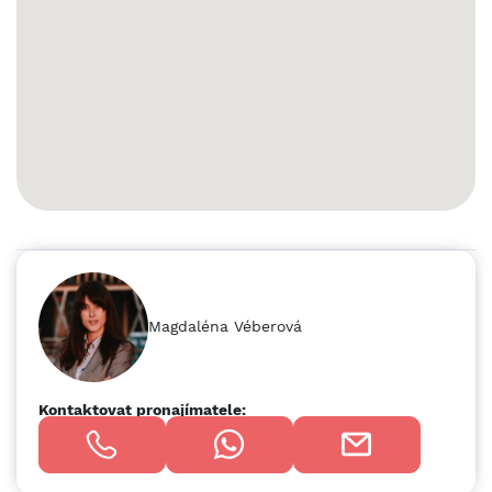
pouze 15 minut od centra Prahy ⦿ dobré spojení MHD a
regionální autobusové dopravy CENA Více informací rádi
poskytneme na vyžádání.
Magdaléna Véberová
Kontaktovat pronajímatele: