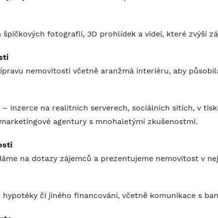
ičkových fotografií, 3D prohlídek a videí, které zvýší zá
sti
přípravu nemovitosti včetně aranžmá interiéru, aby působil
 inzerce na realitních serverech, sociálních sítích, v tisk
í marketingové agentury s mnohaletými zkušenostmi.
osti
dáme na dotazy zájemců a prezentujeme nemovitost v nejl
ypotéky či jiného financování, včetně komunikace s ba