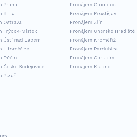
m Praha
Pronájem Olomouc
m Brno
Pronájem Prostějov
m Ostrava
Pronájem Zlín
m Frýdek-Místek
Pronájem Uherské Hradiště
m Ústí nad Labem
Pronájem Kroměříž
m Litoměřice
Pronájem Pardubice
m Děčín
Pronájem Chrudim
m České Budějovice
Pronájem Kladno
m Plzeň
oes