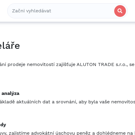
Bydlení
Spolubydlení
Komerční
eláře
ání prodeje nemovitostí zajišťuje ALUTON TRADE s.r.o., se
 analýza
ákladě aktuálních dat a srovnání, aby byla vaše nemovitos
ody
vy, zajistíme advokátní úschovu peněz a dohlédneme na 