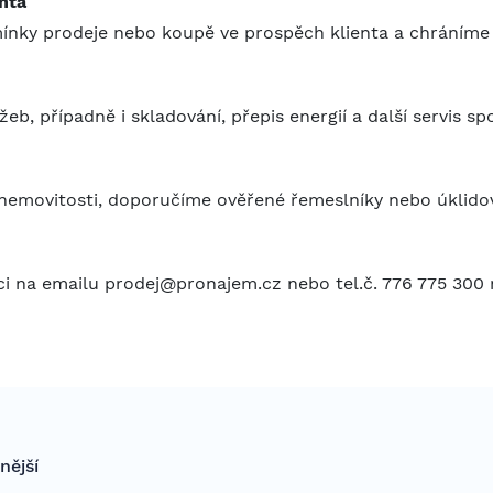
nta
nky prodeje nebo koupě ve prospěch klienta a chráníme 
b, případně i skladování, přepis energií a další servis s
movitosti, doporučíme ověřené řemeslníky nebo úklidové 
ici na emailu prodej@pronajem.cz nebo tel.č. 776 775 300
nější