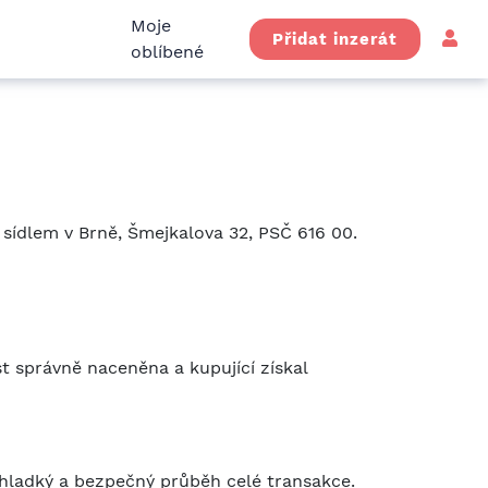
Moje
Přidat inzerát
oblíbené
 sídlem v Brně, Šmejkalova 32, PSČ 616 00.
t správně naceněna a kupující získal
hladký a bezpečný průběh celé transakce.