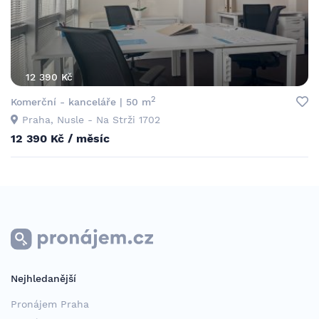
12 390 Kč
2
Komerční - kanceláře | 50 m
Praha, Nusle - Na Strži 1702
12 390 Kč / měsíc
Nejhledanější
Pronájem Praha