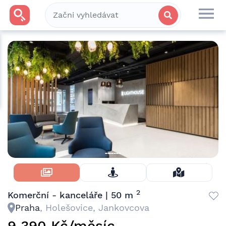
Skrýt Fotky
2
Komerční - kanceláře | 50 m
Praha
, Holešovice, Jankovcova
9 390 Kč/měsíc