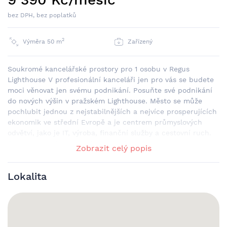
bez DPH, bez poplatků
2
Výměra 50 m
Zařízený
Soukromé kancelářské prostory pro 1 osobu v Regus
Lighthouse V profesionální kanceláři jen pro vás se budete
moci věnovat jen svému podnikání. Posuňte své podnikání
do nových výšin v pražském Lighthouse. Město se může
pochlubit jednou z nejstabilnějších a nejvíce prosperujících
ekonomik ve střední Evropě a je centrem průmyslových
odvětví, jako je IT, výroba, finanční služby a cestovní ruch.
Pracovní prostor se nachází na břehu řeky Vltavy a je
Zobrazit celý popis
snadno dostupný pro místní obyvatele i pro ty, kteří cestují
ze vzdálenějších míst. Autobusová zastávka Přístav
Lokalita
Holešovice je vzdálena pouhých 230 metrů od kanceláře a
stanice metra Nádraží Holešovice, která spojuje Jankovcovu
se zbytkem města, je vzdálena jen 1,5 km. Pokud vás práce
zavede do zámoří, letiště Václava Havla je vzdáleno 20,5 km
od kanceláře. Moderní pracovní prostor v 11. patře s