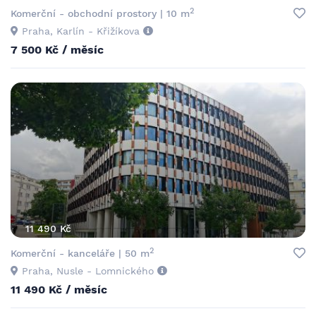
2
Komerční - obchodní prostory | 10 m
Praha, Karlín - Křižíkova
7 500 Kč / měsíc
11 490 Kč
2
Komerční - kanceláře | 50 m
Praha, Nusle - Lomnického
11 490 Kč / měsíc