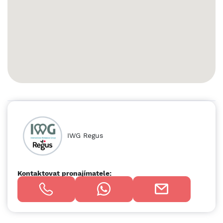
nádherným výhledem na řeku Vltavu vás bude inspirovat k
nejlepší práci. Podniky všech velikostí si mohou vybrat
prostor, který jim vyhovuje. Pracujte v coworkingovém
prostoru pro spolupráci nebo v soukromých zasedacích
místnostech. Pokud potřebujete vlastní vyhrazený prostor,
můžete si jej přizpůsobit tak, aby vyhovoval vašim
konkrétním potřebám. Všechny kanceláře jsou vybaveny
prezentační technikou a videokonferenční technikou. Až
bude čas na přestávku, dejte si kávu ve stylu baristy z plně
zásobené společné kuchyně. Až skončíte den, jste jen
kousek pěšky nebo metrem od velkého výběru restaurací,
kaváren a zábavních podniků. Vytvořte si pro svou firmu
zázemí na 8 m2 soukromých kancelářských prostor v Regus
IWG Regus
Rosmarin, které jsou ideální pro 1 zaměstnance. V našich
plně vybavených pracovních prostorách malé velikosti je
postaráno o všechno od nábytku po vysokorychlostní
připojení WiFi, takže se můžete soustředit jen na rozvoj
Kontaktovat pronajímatele:
svého podnikání. Flexibilní kancelář si můžete pronajmout
už na jeden den, ale také na delší dobu a můžete si ji
přizpůsobit tak, aby perfektně vyhovovala vašim jedinečným
potřebám. Soukromé kanceláře Regus zahrnují: • Přístup do
naší globální sítě zahrnující tisíce poboček po celém světě •