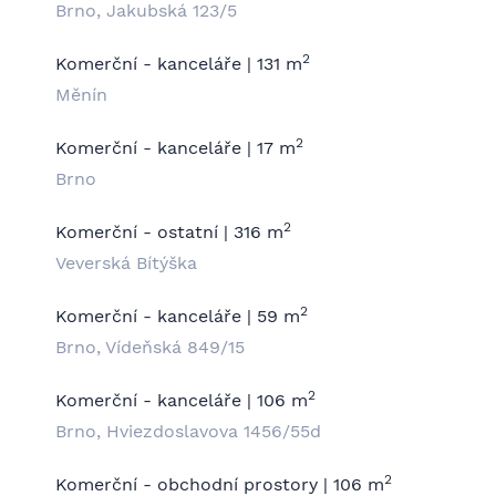
Brno, Jakubská 123/5
2
Komerční - kanceláře | 131 m
Měnín
2
Komerční - kanceláře | 17 m
Brno
2
Komerční - ostatní | 316 m
Veverská Bítýška
2
Komerční - kanceláře | 59 m
Brno, Vídeňská 849/15
2
Komerční - kanceláře | 106 m
Brno, Hviezdoslavova 1456/55d
2
Komerční - obchodní prostory | 106 m