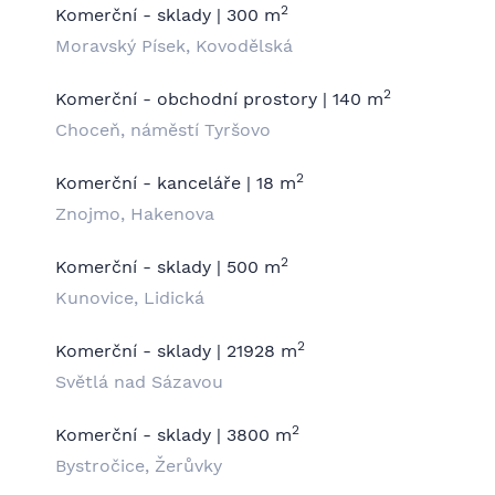
2
Komerční - sklady | 300 m
Moravský Písek, Kovodělská
2
Komerční - obchodní prostory | 140 m
Choceň, náměstí Tyršovo
2
Komerční - kanceláře | 18 m
Znojmo, Hakenova
2
Komerční - sklady | 500 m
Kunovice, Lidická
2
Komerční - sklady | 21928 m
Světlá nad Sázavou
2
Komerční - sklady | 3800 m
Bystročice, Žerůvky