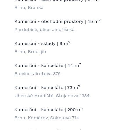
Brno, Branka
2
Komerční - obchodní prostory | 45 m
Pardubice, ulice Jindřišská
2
Komerční - sklady | 9 m
Brno, Brno-jih
2
Komerční - kanceláře | 44 m
Blovice, Jirotova 375
2
Komerční - kanceláře | 73 m
Uherské Hradiště, Stojanova 1334
2
Komerční - kanceláře | 290 m
Brno, Komárov, Sokolova 714