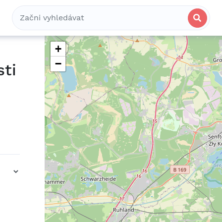
Bydlení
Spolubydlení
Komerční
+
−
sti