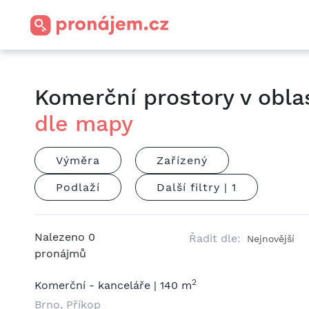
Komerční prostory v obla
dle mapy
Výměra
Zařízený
Podlaží
Další filtry |
1
Nalezeno
0
Řadit dle:
pronájmů
2
Komerční - kanceláře | 140 m
Brno, Příkop