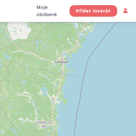
Moje
Přidat inzerát
oblíbené