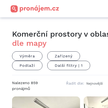
Komerční prostory v obla
dle mapy
Výměra
Zařízený
Podlaží
Další filtry |
1
Nalezeno
859
Řadit dle:
pronájmů