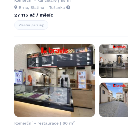
Komerční - kanceláře | 85 m
Brno, Slatina - Tuřanka
27 115 Kč / měsíc
Vlastní parking
2
Komerční - restaurace | 60 m