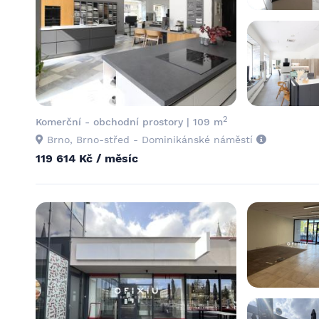
2
Komerční - obchodní prostory | 109 m
Brno, Brno-střed - Dominikánské náměstí
119 614 Kč / měsíc