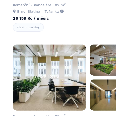
2
Komerční - kanceláře | 82 m
Brno, Slatina - Tuřanka
26 158 Kč / měsíc
Vlastní parking
2