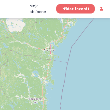
Moje
Přidat inzerát
oblíbené