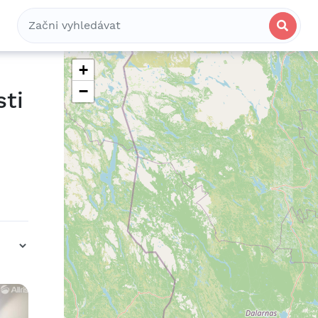
Bydlení
Spolubydlení
Komerční
+
−
sti