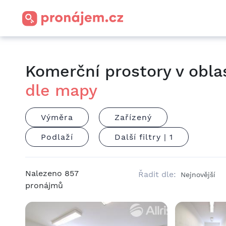
Komerční prostory v obla
dle mapy
Výměra
Zařízený
Podlaží
Další filtry |
1
Nalezeno
857
Řadit dle:
pronájmů