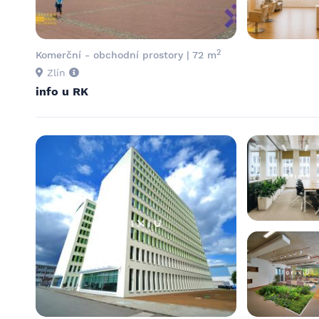
2
Komerční - obchodní prostory | 72 m
Zlín
info u RK