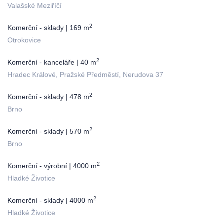
Valašské Meziříčí
2
Komerční - sklady | 169 m
Otrokovice
2
Komerční - kanceláře | 40 m
Hradec Králové, Pražské Předměstí, Nerudova 37
2
Komerční - sklady | 478 m
Brno
2
Komerční - sklady | 570 m
Brno
2
Komerční - výrobní | 4000 m
Hladké Životice
2
Komerční - sklady | 4000 m
Hladké Životice