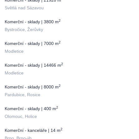
Komerční - sklady | 21928 m
Světlá nad Sázavou
2
Komerční - sklady | 3800 m
Bystročice, Žerůvky
2
Komerční - sklady | 7000 m
Modletice
2
Komerční - sklady | 14466 m
Modletice
2
Komerční - sklady | 8000 m
Pardubice, Rosice
2
Komerční - sklady | 400 m
Olomouc, Holice
2
Komerční - kanceláře | 14 m
Brno, Brno-jih