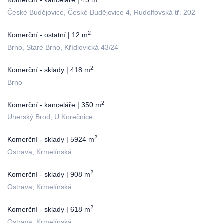
Komerční - kanceláře | 45 m
České Budějovice, České Budějovice 4, Rudolfovská tř. 202
2
Komerční - ostatní | 12 m
Brno, Staré Brno, Křídlovická 43/24
2
Komerční - sklady | 418 m
Brno
2
Komerční - kanceláře | 350 m
Uherský Brod, U Korečnice
2
Komerční - sklady | 5924 m
Ostrava, Krmelínská
2
Komerční - sklady | 908 m
Ostrava, Krmelínská
2
Komerční - sklady | 618 m
Ostrava, Krmelínská