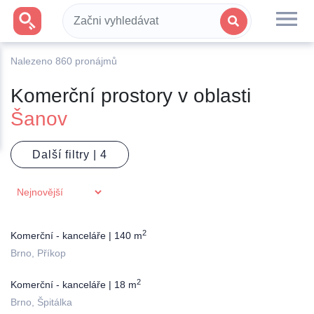
Nalezeno
860
pronájmů
Komerční prostory v oblasti
Šanov
Další filtry |
2
Komerční - kanceláře | 140 m
Brno, Příkop
2
Komerční - kanceláře | 18 m
Brno, Špitálka