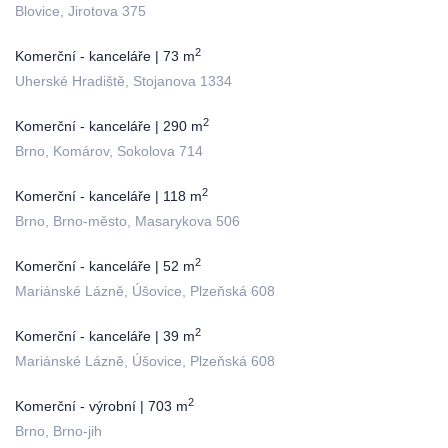
Blovice, Jirotova 375
2
Komerční - kanceláře | 73 m
Uherské Hradiště, Stojanova 1334
2
Komerční - kanceláře | 290 m
Brno, Komárov, Sokolova 714
2
Komerční - kanceláře | 118 m
Brno, Brno-město, Masarykova 506
2
Komerční - kanceláře | 52 m
Mariánské Lázně, Úšovice, Plzeňská 608
2
Komerční - kanceláře | 39 m
Mariánské Lázně, Úšovice, Plzeňská 608
2
Komerční - výrobní | 703 m
Brno, Brno-jih