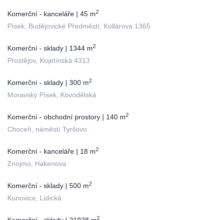
2
Komerční - kanceláře | 45 m
Písek, Budějovické Předměstí, Kollárova 1365
2
Komerční - sklady | 1344 m
Prostějov, Kojetínská 4313
2
Komerční - sklady | 300 m
Moravský Písek, Kovodělská
2
Komerční - obchodní prostory | 140 m
Choceň, náměstí Tyršovo
2
Komerční - kanceláře | 18 m
Znojmo, Hakenova
2
Komerční - sklady | 500 m
Kunovice, Lidická
2