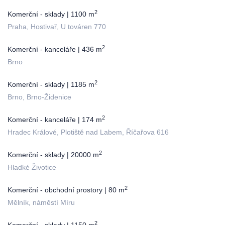
2
Komerční - sklady | 1100 m
Praha, Hostivař, U továren 770
2
Komerční - kanceláře | 436 m
Brno
2
Komerční - sklady | 1185 m
Brno, Brno-Židenice
2
Komerční - kanceláře | 174 m
Hradec Králové, Plotiště nad Labem, Říčařova 616
2
Komerční - sklady | 20000 m
Hladké Životice
2
Komerční - obchodní prostory | 80 m
Mělník, náměstí Míru
2