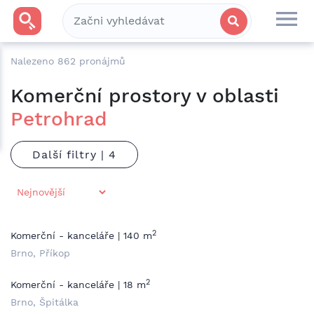
Nalezeno
862
pronájmů
Komerční prostory v oblasti
Petrohrad
Další filtry |
2
Komerční - kanceláře | 140 m
Brno, Příkop
2
Komerční - kanceláře | 18 m
Brno, Špitálka