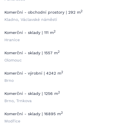
2
Komerční - obchodní prostory | 292 m
Kladno, Václavské náměstí
2
Komerční - sklady | 111 m
Hranice
2
Komerční - sklady | 1557 m
Olomouc
2
Komerční - výrobní | 4242 m
Brno
2
Komerční - sklady | 1256 m
Brno, Trnkova
2
Komerční - sklady | 16895 m
Modřice