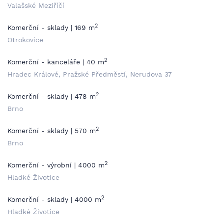
Valašské Meziříčí
2
Komerční - sklady | 169 m
Otrokovice
2
Komerční - kanceláře | 40 m
Hradec Králové, Pražské Předměstí, Nerudova 37
2
Komerční - sklady | 478 m
Brno
2
Komerční - sklady | 570 m
Brno
2
Komerční - výrobní | 4000 m
Hladké Životice
2
Komerční - sklady | 4000 m
Hladké Životice