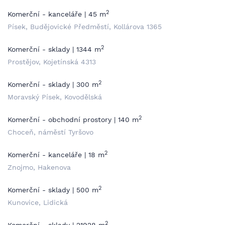
2
Komerční - kanceláře | 45 m
Písek, Budějovické Předměstí, Kollárova 1365
2
Komerční - sklady | 1344 m
Prostějov, Kojetínská 4313
2
Komerční - sklady | 300 m
Moravský Písek, Kovodělská
2
Komerční - obchodní prostory | 140 m
Choceň, náměstí Tyršovo
2
Komerční - kanceláře | 18 m
Znojmo, Hakenova
2
Komerční - sklady | 500 m
Kunovice, Lidická
2