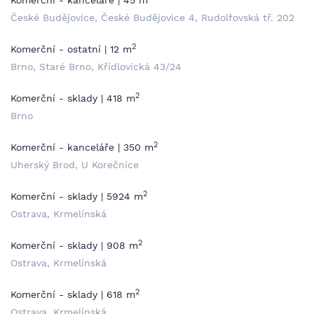
Komerční - kanceláře | 45 m
České Budějovice, České Budějovice 4, Rudolfovská tř. 202
2
Komerční - ostatní | 12 m
Brno, Staré Brno, Křídlovická 43/24
2
Komerční - sklady | 418 m
Brno
2
Komerční - kanceláře | 350 m
Uherský Brod, U Korečnice
2
Komerční - sklady | 5924 m
Ostrava, Krmelínská
2
Komerční - sklady | 908 m
Ostrava, Krmelínská
2
Komerční - sklady | 618 m
Ostrava, Krmelínská