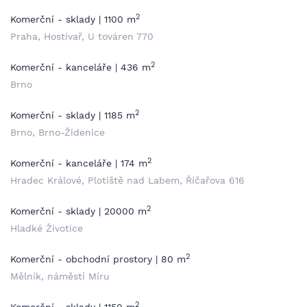
2
Komerční - sklady | 1100 m
Praha, Hostivař, U továren 770
2
Komerční - kanceláře | 436 m
Brno
2
Komerční - sklady | 1185 m
Brno, Brno-Židenice
2
Komerční - kanceláře | 174 m
Hradec Králové, Plotiště nad Labem, Říčařova 616
2
Komerční - sklady | 20000 m
Hladké Životice
2
Komerční - obchodní prostory | 80 m
Mělník, náměstí Míru
2