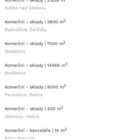
Komerční - sklady | 21928 m
Světlá nad Sázavou
2
Komerční - sklady | 3800 m
Bystročice, Žerůvky
2
Komerční - sklady | 7000 m
Modletice
2
Komerční - sklady | 14466 m
Modletice
2
Komerční - sklady | 8000 m
Pardubice, Rosice
2
Komerční - sklady | 400 m
Olomouc, Holice
2
Komerční - kanceláře | 14 m
Brno, Brno-jih