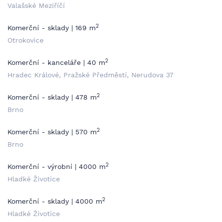
Valašské Meziříčí
2
Komerční - sklady | 169 m
Otrokovice
2
Komerční - kanceláře | 40 m
Hradec Králové, Pražské Předměstí, Nerudova 37
2
Komerční - sklady | 478 m
Brno
2
Komerční - sklady | 570 m
Brno
2
Komerční - výrobní | 4000 m
Hladké Životice
2
Komerční - sklady | 4000 m
Hladké Životice