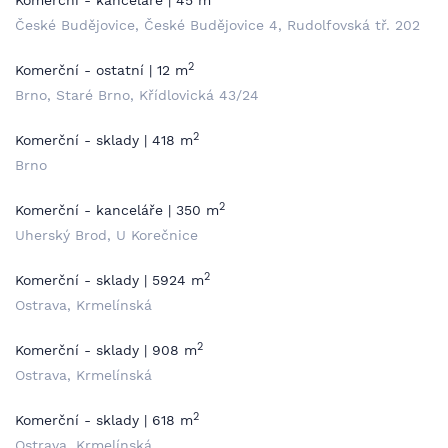
Komerční - kanceláře | 45 m
České Budějovice, České Budějovice 4, Rudolfovská tř. 202
2
Komerční - ostatní | 12 m
Brno, Staré Brno, Křídlovická 43/24
2
Komerční - sklady | 418 m
Brno
2
Komerční - kanceláře | 350 m
Uherský Brod, U Korečnice
2
Komerční - sklady | 5924 m
Ostrava, Krmelínská
2
Komerční - sklady | 908 m
Ostrava, Krmelínská
2
Komerční - sklady | 618 m
Ostrava, Krmelínská