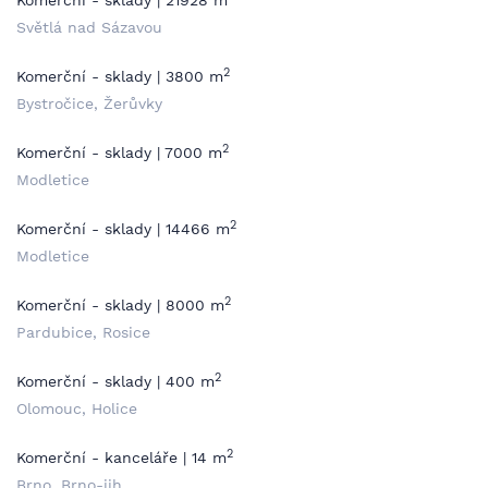
Komerční - sklady | 21928 m
Světlá nad Sázavou
2
Komerční - sklady | 3800 m
Bystročice, Žerůvky
2
Komerční - sklady | 7000 m
Modletice
2
Komerční - sklady | 14466 m
Modletice
2
Komerční - sklady | 8000 m
Pardubice, Rosice
2
Komerční - sklady | 400 m
Olomouc, Holice
2
Komerční - kanceláře | 14 m
Brno, Brno-jih