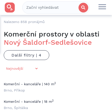
Nalezeno
858
pronájmů
Komerční prostory v oblasti
Nový Šaldorf-Sedlešovice
Další filtry |
2
Komerční - kanceláře | 140 m
Brno, Příkop
2
Komerční - kanceláře | 18 m
Brno, Špitálka