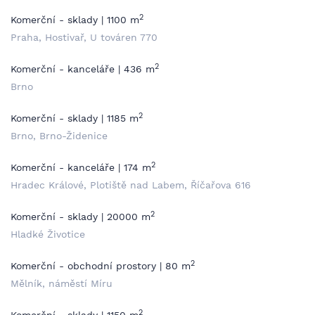
2
Komerční - sklady | 1100 m
Praha, Hostivař, U továren 770
2
Komerční - kanceláře | 436 m
Brno
2
Komerční - sklady | 1185 m
Brno, Brno-Židenice
2
Komerční - kanceláře | 174 m
Hradec Králové, Plotiště nad Labem, Říčařova 616
2
Komerční - sklady | 20000 m
Hladké Životice
2
Komerční - obchodní prostory | 80 m
Mělník, náměstí Míru
2