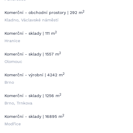
2
Komerční - obchodní prostory | 292 m
Kladno, Václavské náměstí
2
Komerční - sklady | 111 m
Hranice
2
Komerční - sklady | 1557 m
Olomouc
2
Komerční - výrobní | 4242 m
Brno
2
Komerční - sklady | 1256 m
Brno, Trnkova
2
Komerční - sklady | 16895 m
Modřice