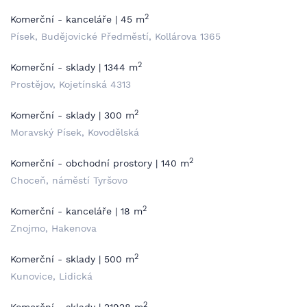
2
Komerční - kanceláře | 45 m
Písek, Budějovické Předměstí, Kollárova 1365
2
Komerční - sklady | 1344 m
Prostějov, Kojetínská 4313
2
Komerční - sklady | 300 m
Moravský Písek, Kovodělská
2
Komerční - obchodní prostory | 140 m
Choceň, náměstí Tyršovo
2
Komerční - kanceláře | 18 m
Znojmo, Hakenova
2
Komerční - sklady | 500 m
Kunovice, Lidická
2