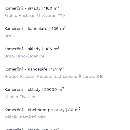
2
Komerční - sklady | 1100 m
Praha, Hostivař, U továren 770
2
Komerční - kanceláře | 436 m
Brno
2
Komerční - sklady | 1185 m
Brno, Brno-Židenice
2
Komerční - kanceláře | 174 m
Hradec Králové, Plotiště nad Labem, Říčařova 616
2
Komerční - sklady | 20000 m
Hladké Životice
2
Komerční - obchodní prostory | 80 m
Mělník, náměstí Míru
2