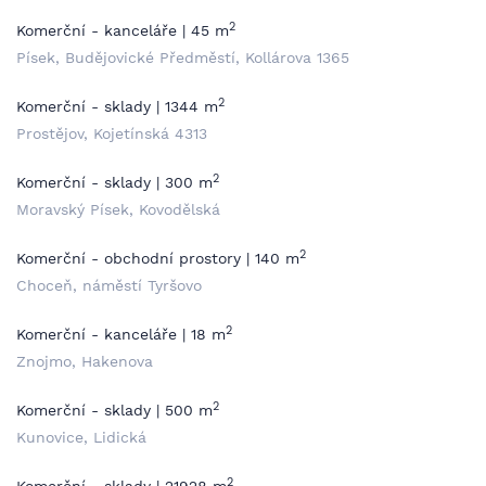
2
Komerční - kanceláře | 45 m
Písek, Budějovické Předměstí, Kollárova 1365
2
Komerční - sklady | 1344 m
Prostějov, Kojetínská 4313
2
Komerční - sklady | 300 m
Moravský Písek, Kovodělská
2
Komerční - obchodní prostory | 140 m
Choceň, náměstí Tyršovo
2
Komerční - kanceláře | 18 m
Znojmo, Hakenova
2
Komerční - sklady | 500 m
Kunovice, Lidická
2