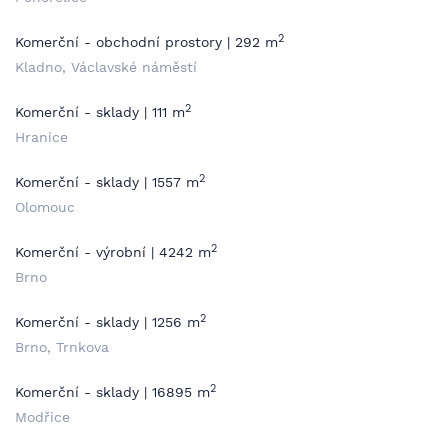
2
Komerční - obchodní prostory | 292 m
Kladno, Václavské náměstí
2
Komerční - sklady | 111 m
Hranice
2
Komerční - sklady | 1557 m
Olomouc
2
Komerční - výrobní | 4242 m
Brno
2
Komerční - sklady | 1256 m
Brno, Trnkova
2
Komerční - sklady | 16895 m
Modřice