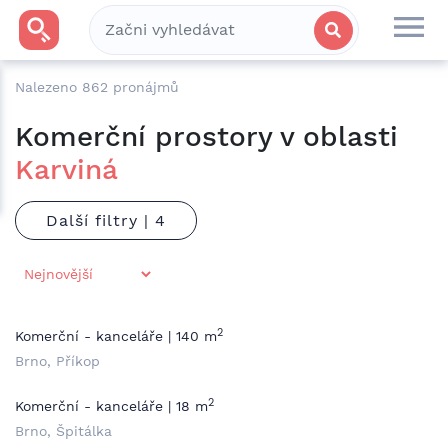
Nalezeno
862
pronájmů
Komerční prostory v oblasti
Karviná
Další filtry |
2
Komerční - kanceláře | 140 m
Brno, Příkop
2
Komerční - kanceláře | 18 m
Brno, Špitálka