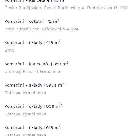
Komerční - kanceláře | 45 m
České Budějovice, České Budějovice 4, Rudolfovská tř. 202
2
Komerční - ostatní | 12 m
Brno, Staré Brno, Křídlovická 43/24
2
Komerční - sklady | 418 m
Brno
2
Komerční - kanceláře | 350 m
Uherský Brod, U Korečnice
2
Komerční - sklady | 5924 m
Ostrava, Krmelínská
2
Komerční - sklady | 908 m
Ostrava, Krmelínská
2
Komerční - sklady | 618 m
Ostrava, Krmelínská