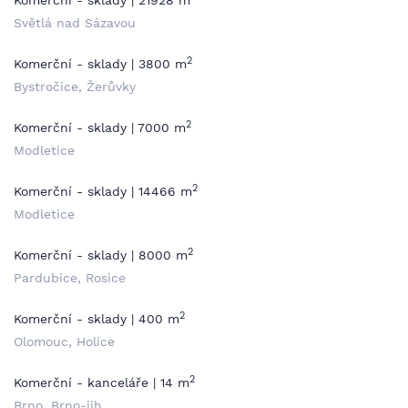
Komerční - sklady | 21928 m
Světlá nad Sázavou
2
Komerční - sklady | 3800 m
Bystročice, Žerůvky
2
Komerční - sklady | 7000 m
Modletice
2
Komerční - sklady | 14466 m
Modletice
2
Komerční - sklady | 8000 m
Pardubice, Rosice
2
Komerční - sklady | 400 m
Olomouc, Holice
2
Komerční - kanceláře | 14 m
Brno, Brno-jih