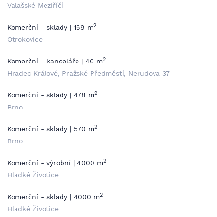
Valašské Meziříčí
2
Komerční - sklady | 169 m
Otrokovice
2
Komerční - kanceláře | 40 m
Hradec Králové, Pražské Předměstí, Nerudova 37
2
Komerční - sklady | 478 m
Brno
2
Komerční - sklady | 570 m
Brno
2
Komerční - výrobní | 4000 m
Hladké Životice
2
Komerční - sklady | 4000 m
Hladké Životice