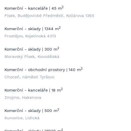
2
Komerční - kanceláře | 45 m
Písek, Budějovické Předměstí, Kollárova 1365
2
Komerční - sklady | 1344 m
Prostějov, Kojetínská 4313
2
Komerční - sklady | 300 m
Moravský Písek, Kovodělská
2
Komerční - obchodní prostory | 140 m
Choceň, náměstí Tyršovo
2
Komerční - kanceláře | 18 m
Znojmo, Hakenova
2
Komerční - sklady | 500 m
Kunovice, Lidická
2