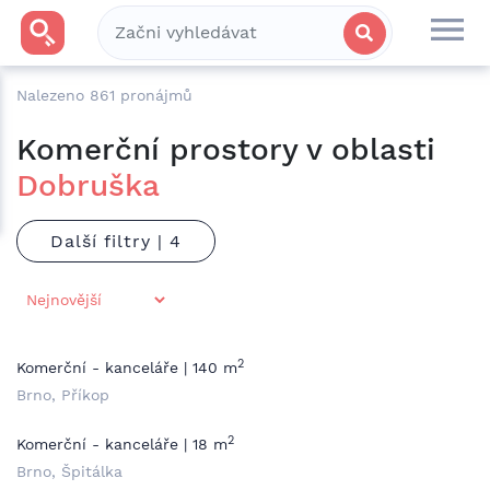
Nalezeno
861
pronájmů
Komerční prostory v oblasti
Dobruška
Další filtry |
2
Komerční - kanceláře | 140 m
Brno, Příkop
2
Komerční - kanceláře | 18 m
Brno, Špitálka