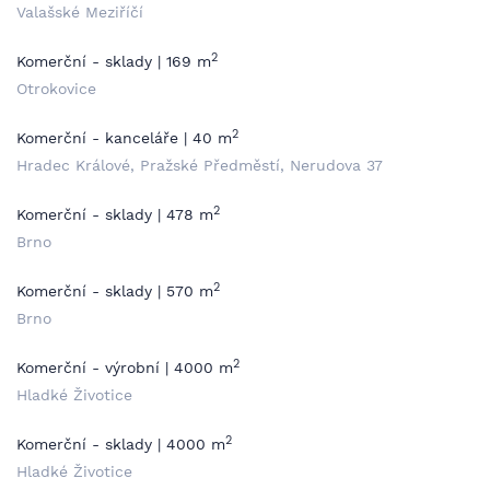
Valašské Meziříčí
2
Komerční - sklady | 169 m
Otrokovice
2
Komerční - kanceláře | 40 m
Hradec Králové, Pražské Předměstí, Nerudova 37
2
Komerční - sklady | 478 m
Brno
2
Komerční - sklady | 570 m
Brno
2
Komerční - výrobní | 4000 m
Hladké Životice
2
Komerční - sklady | 4000 m
Hladké Životice