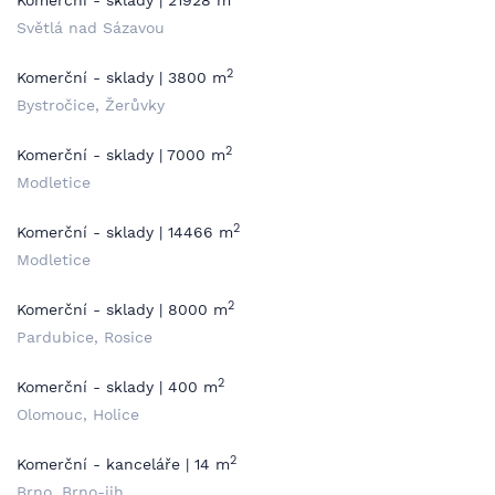
Komerční - sklady | 21928 m
Světlá nad Sázavou
2
Komerční - sklady | 3800 m
Bystročice, Žerůvky
2
Komerční - sklady | 7000 m
Modletice
2
Komerční - sklady | 14466 m
Modletice
2
Komerční - sklady | 8000 m
Pardubice, Rosice
2
Komerční - sklady | 400 m
Olomouc, Holice
2
Komerční - kanceláře | 14 m
Brno, Brno-jih