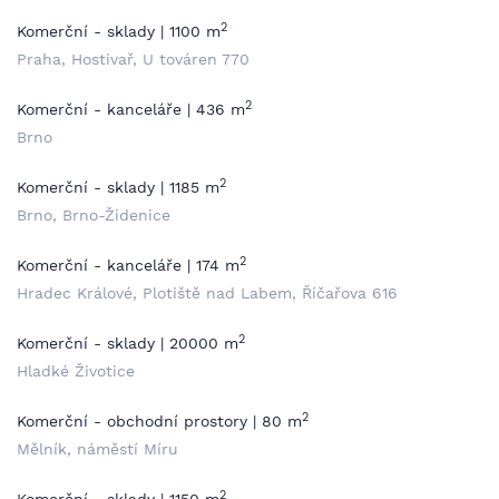
2
Komerční - sklady | 1100 m
Praha, Hostivař, U továren 770
2
Komerční - kanceláře | 436 m
Brno
2
Komerční - sklady | 1185 m
Brno, Brno-Židenice
2
Komerční - kanceláře | 174 m
Hradec Králové, Plotiště nad Labem, Říčařova 616
2
Komerční - sklady | 20000 m
Hladké Životice
2
Komerční - obchodní prostory | 80 m
Mělník, náměstí Míru
2