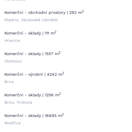
2
Komerční - obchodní prostory | 292 m
Kladno, Václavské náměstí
2
Komerční - sklady | 111 m
Hranice
2
Komerční - sklady | 1557 m
Olomouc
2
Komerční - výrobní | 4242 m
Brno
2
Komerční - sklady | 1256 m
Brno, Trnkova
2
Komerční - sklady | 16895 m
Modřice