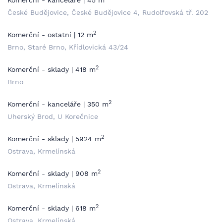
Komerční - kanceláře | 45 m
České Budějovice, České Budějovice 4, Rudolfovská tř. 202
2
Komerční - ostatní | 12 m
Brno, Staré Brno, Křídlovická 43/24
2
Komerční - sklady | 418 m
Brno
2
Komerční - kanceláře | 350 m
Uherský Brod, U Korečnice
2
Komerční - sklady | 5924 m
Ostrava, Krmelínská
2
Komerční - sklady | 908 m
Ostrava, Krmelínská
2
Komerční - sklady | 618 m
Ostrava, Krmelínská