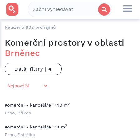
Nalezeno
862
pronájmů
Komerční prostory v oblasti
Brněnec
Další filtry |
2
Komerční - kanceláře | 140 m
Brno, Příkop
2
Komerční - kanceláře | 18 m
Brno, Špitálka