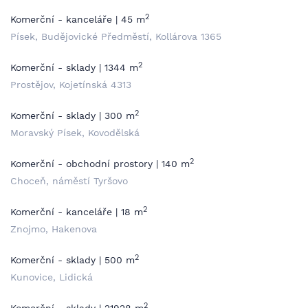
2
Komerční - kanceláře | 45 m
Písek, Budějovické Předměstí, Kollárova 1365
2
Komerční - sklady | 1344 m
Prostějov, Kojetínská 4313
2
Komerční - sklady | 300 m
Moravský Písek, Kovodělská
2
Komerční - obchodní prostory | 140 m
Choceň, náměstí Tyršovo
2
Komerční - kanceláře | 18 m
Znojmo, Hakenova
2
Komerční - sklady | 500 m
Kunovice, Lidická
2