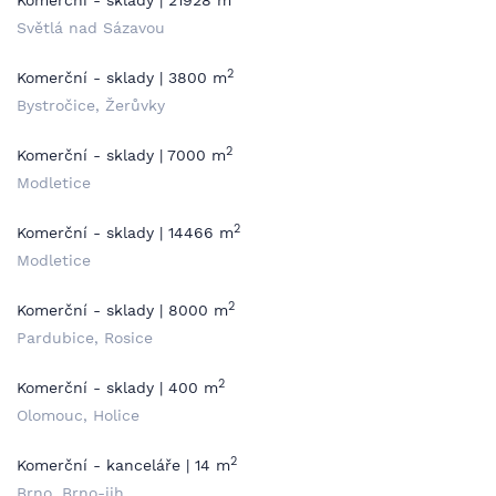
Komerční - sklady | 21928 m
Světlá nad Sázavou
2
Komerční - sklady | 3800 m
Bystročice, Žerůvky
2
Komerční - sklady | 7000 m
Modletice
2
Komerční - sklady | 14466 m
Modletice
2
Komerční - sklady | 8000 m
Pardubice, Rosice
2
Komerční - sklady | 400 m
Olomouc, Holice
2
Komerční - kanceláře | 14 m
Brno, Brno-jih