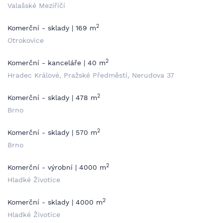
Valašské Meziříčí
2
Komerční - sklady | 169 m
Otrokovice
2
Komerční - kanceláře | 40 m
Hradec Králové, Pražské Předměstí, Nerudova 37
2
Komerční - sklady | 478 m
Brno
2
Komerční - sklady | 570 m
Brno
2
Komerční - výrobní | 4000 m
Hladké Životice
2
Komerční - sklady | 4000 m
Hladké Životice