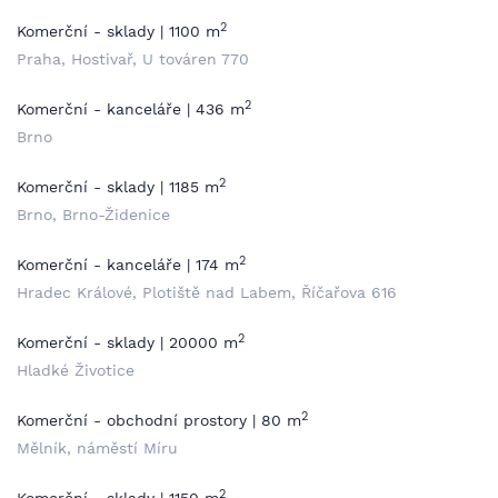
2
Komerční - sklady | 1100 m
Praha, Hostivař, U továren 770
2
Komerční - kanceláře | 436 m
Brno
2
Komerční - sklady | 1185 m
Brno, Brno-Židenice
2
Komerční - kanceláře | 174 m
Hradec Králové, Plotiště nad Labem, Říčařova 616
2
Komerční - sklady | 20000 m
Hladké Životice
2
Komerční - obchodní prostory | 80 m
Mělník, náměstí Míru
2