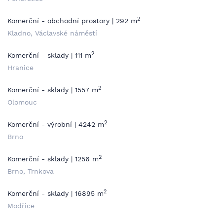
2
Komerční - obchodní prostory | 292 m
Kladno, Václavské náměstí
2
Komerční - sklady | 111 m
Hranice
2
Komerční - sklady | 1557 m
Olomouc
2
Komerční - výrobní | 4242 m
Brno
2
Komerční - sklady | 1256 m
Brno, Trnkova
2
Komerční - sklady | 16895 m
Modřice