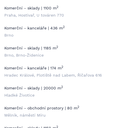
2
Komerční - sklady | 1100 m
Praha, Hostivař, U továren 770
2
Komerční - kanceláře | 436 m
Brno
2
Komerční - sklady | 1185 m
Brno, Brno-Židenice
2
Komerční - kanceláře | 174 m
Hradec Králové, Plotiště nad Labem, Říčařova 616
2
Komerční - sklady | 20000 m
Hladké Životice
2
Komerční - obchodní prostory | 80 m
Mělník, náměstí Míru
2