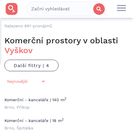
Nalezeno
861
pronájmů
Komerční prostory v oblasti
Vyškov
Další filtry |
2
Komerční - kanceláře | 140 m
Brno, Příkop
2
Komerční - kanceláře | 18 m
Brno, Špitálka