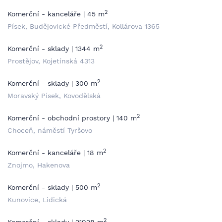
2
Komerční - kanceláře | 45 m
Písek, Budějovické Předměstí, Kollárova 1365
2
Komerční - sklady | 1344 m
Prostějov, Kojetínská 4313
2
Komerční - sklady | 300 m
Moravský Písek, Kovodělská
2
Komerční - obchodní prostory | 140 m
Choceň, náměstí Tyršovo
2
Komerční - kanceláře | 18 m
Znojmo, Hakenova
2
Komerční - sklady | 500 m
Kunovice, Lidická
2