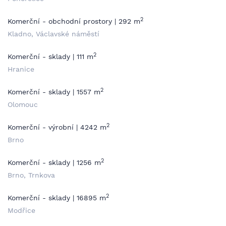
2
Komerční - obchodní prostory | 292 m
Kladno, Václavské náměstí
2
Komerční - sklady | 111 m
Hranice
2
Komerční - sklady | 1557 m
Olomouc
2
Komerční - výrobní | 4242 m
Brno
2
Komerční - sklady | 1256 m
Brno, Trnkova
2
Komerční - sklady | 16895 m
Modřice