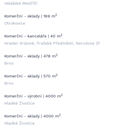
Valašské Meziříčí
2
Komerční - sklady | 169 m
Otrokovice
2
Komerční - kanceláře | 40 m
Hradec Králové, Pražské Předměstí, Nerudova 37
2
Komerční - sklady | 478 m
Brno
2
Komerční - sklady | 570 m
Brno
2
Komerční - výrobní | 4000 m
Hladké Životice
2
Komerční - sklady | 4000 m
Hladké Životice