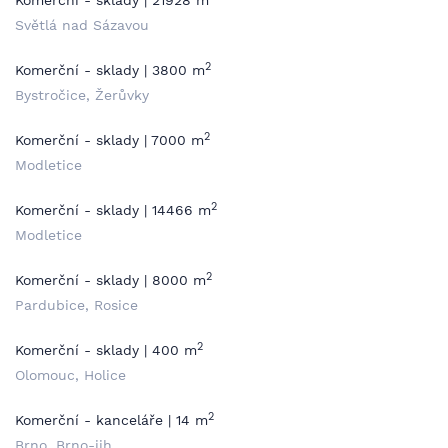
Komerční - sklady | 21928 m
Světlá nad Sázavou
2
Komerční - sklady | 3800 m
Bystročice, Žerůvky
2
Komerční - sklady | 7000 m
Modletice
2
Komerční - sklady | 14466 m
Modletice
2
Komerční - sklady | 8000 m
Pardubice, Rosice
2
Komerční - sklady | 400 m
Olomouc, Holice
2
Komerční - kanceláře | 14 m
Brno, Brno-jih