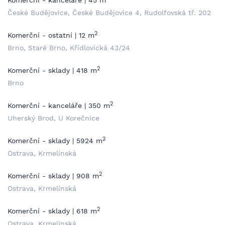
Komerční - kanceláře | 45 m
České Budějovice, České Budějovice 4, Rudolfovská tř. 202
2
Komerční - ostatní | 12 m
Brno, Staré Brno, Křídlovická 43/24
2
Komerční - sklady | 418 m
Brno
2
Komerční - kanceláře | 350 m
Uherský Brod, U Korečnice
2
Komerční - sklady | 5924 m
Ostrava, Krmelínská
2
Komerční - sklady | 908 m
Ostrava, Krmelínská
2
Komerční - sklady | 618 m
Ostrava, Krmelínská