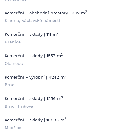
2
Komerční - obchodní prostory | 292 m
Kladno, Václavské náměstí
2
Komerční - sklady | 111 m
Hranice
2
Komerční - sklady | 1557 m
Olomouc
2
Komerční - výrobní | 4242 m
Brno
2
Komerční - sklady | 1256 m
Brno, Trnkova
2
Komerční - sklady | 16895 m
Modřice