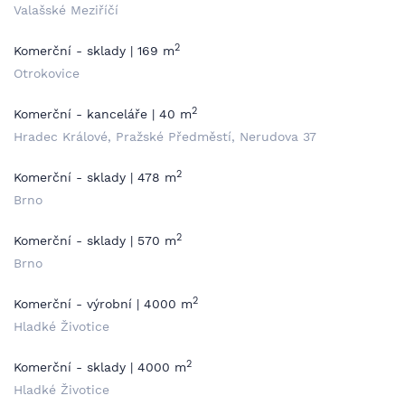
Valašské Meziříčí
2
Komerční - sklady | 169 m
Otrokovice
2
Komerční - kanceláře | 40 m
Hradec Králové, Pražské Předměstí, Nerudova 37
2
Komerční - sklady | 478 m
Brno
2
Komerční - sklady | 570 m
Brno
2
Komerční - výrobní | 4000 m
Hladké Životice
2
Komerční - sklady | 4000 m
Hladké Životice