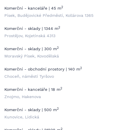
2
Komerční - kanceláře | 45 m
Písek, Budějovické Předměstí, Kollárova 1365
2
Komerční - sklady | 1344 m
Prostějov, Kojetínská 4313
2
Komerční - sklady | 300 m
Moravský Písek, Kovodělská
2
Komerční - obchodní prostory | 140 m
Choceň, náměstí Tyršovo
2
Komerční - kanceláře | 18 m
Znojmo, Hakenova
2
Komerční - sklady | 500 m
Kunovice, Lidická
2