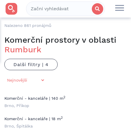
Nalezeno
861
pronájmů
Komerční prostory v oblasti
Rumburk
Další filtry |
2
Komerční - kanceláře | 140 m
Brno, Příkop
2
Komerční - kanceláře | 18 m
Brno, Špitálka