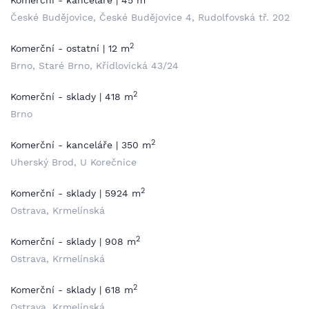
Komerční - kanceláře | 45 m
České Budějovice, České Budějovice 4, Rudolfovská tř. 202
2
Komerční - ostatní | 12 m
Brno, Staré Brno, Křídlovická 43/24
2
Komerční - sklady | 418 m
Brno
2
Komerční - kanceláře | 350 m
Uherský Brod, U Korečnice
2
Komerční - sklady | 5924 m
Ostrava, Krmelínská
2
Komerční - sklady | 908 m
Ostrava, Krmelínská
2
Komerční - sklady | 618 m
Ostrava, Krmelínská