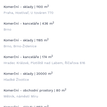
2
Komerční - sklady | 1100 m
Praha, Hostivař, U továren 770
2
Komerční - kanceláře | 436 m
Brno
2
Komerční - sklady | 1185 m
Brno, Brno-Židenice
2
Komerční - kanceláře | 174 m
Hradec Králové, Plotiště nad Labem, Říčařova 616
2
Komerční - sklady | 20000 m
Hladké Životice
2
Komerční - obchodní prostory | 80 m
Mělník, náměstí Míru
2