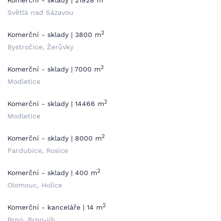
Komerční - sklady | 21928 m
Světlá nad Sázavou
2
Komerční - sklady | 3800 m
Bystročice, Žerůvky
2
Komerční - sklady | 7000 m
Modletice
2
Komerční - sklady | 14466 m
Modletice
2
Komerční - sklady | 8000 m
Pardubice, Rosice
2
Komerční - sklady | 400 m
Olomouc, Holice
2
Komerční - kanceláře | 14 m
Brno, Brno-jih