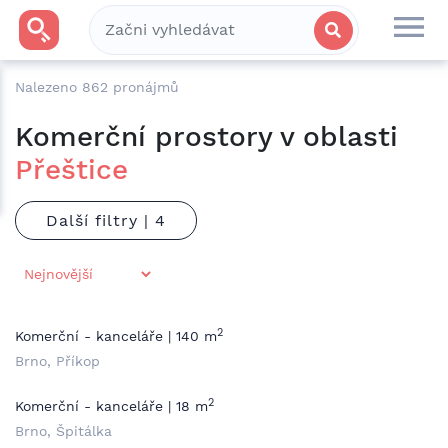
Nalezeno
862
pronájmů
Komerční prostory v oblasti
Přeštice
Další filtry |
2
Komerční - kanceláře | 140 m
Brno, Příkop
2
Komerční - kanceláře | 18 m
Brno, Špitálka