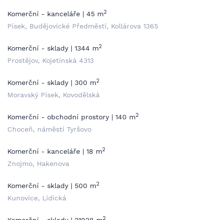
2
Komerční - kanceláře | 45 m
Písek, Budějovické Předměstí, Kollárova 1365
2
Komerční - sklady | 1344 m
Prostějov, Kojetínská 4313
2
Komerční - sklady | 300 m
Moravský Písek, Kovodělská
2
Komerční - obchodní prostory | 140 m
Choceň, náměstí Tyršovo
2
Komerční - kanceláře | 18 m
Znojmo, Hakenova
2
Komerční - sklady | 500 m
Kunovice, Lidická
2