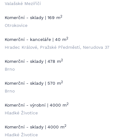
Valašské Meziříčí
2
Komerční - sklady | 169 m
Otrokovice
2
Komerční - kanceláře | 40 m
Hradec Králové, Pražské Předměstí, Nerudova 37
2
Komerční - sklady | 478 m
Brno
2
Komerční - sklady | 570 m
Brno
2
Komerční - výrobní | 4000 m
Hladké Životice
2
Komerční - sklady | 4000 m
Hladké Životice