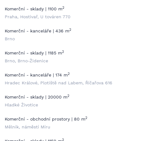
2
Komerční - sklady | 1100 m
Praha, Hostivař, U továren 770
2
Komerční - kanceláře | 436 m
Brno
2
Komerční - sklady | 1185 m
Brno, Brno-Židenice
2
Komerční - kanceláře | 174 m
Hradec Králové, Plotiště nad Labem, Říčařova 616
2
Komerční - sklady | 20000 m
Hladké Životice
2
Komerční - obchodní prostory | 80 m
Mělník, náměstí Míru
2