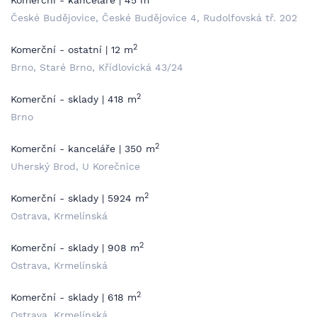
Komerční - kanceláře | 45 m
České Budějovice, České Budějovice 4, Rudolfovská tř. 202
2
Komerční - ostatní | 12 m
Brno, Staré Brno, Křídlovická 43/24
2
Komerční - sklady | 418 m
Brno
2
Komerční - kanceláře | 350 m
Uherský Brod, U Korečnice
2
Komerční - sklady | 5924 m
Ostrava, Krmelínská
2
Komerční - sklady | 908 m
Ostrava, Krmelínská
2
Komerční - sklady | 618 m
Ostrava, Krmelínská