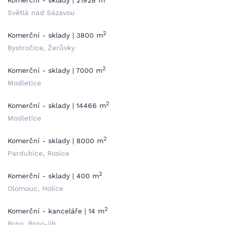
Komerční - sklady | 21928 m
Světlá nad Sázavou
2
Komerční - sklady | 3800 m
Bystročice, Žerůvky
2
Komerční - sklady | 7000 m
Modletice
2
Komerční - sklady | 14466 m
Modletice
2
Komerční - sklady | 8000 m
Pardubice, Rosice
2
Komerční - sklady | 400 m
Olomouc, Holice
2
Komerční - kanceláře | 14 m
Brno, Brno-jih