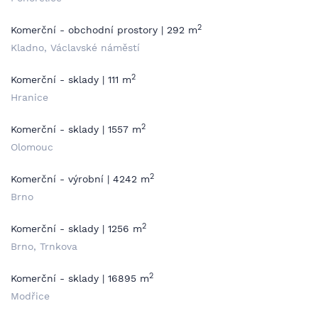
2
Komerční - obchodní prostory | 292 m
Kladno, Václavské náměstí
2
Komerční - sklady | 111 m
Hranice
2
Komerční - sklady | 1557 m
Olomouc
2
Komerční - výrobní | 4242 m
Brno
2
Komerční - sklady | 1256 m
Brno, Trnkova
2
Komerční - sklady | 16895 m
Modřice