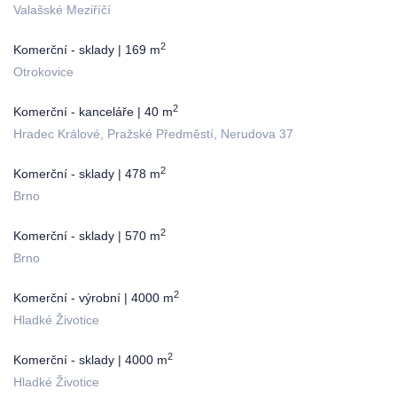
Valašské Meziříčí
2
Komerční - sklady | 169 m
Otrokovice
2
Komerční - kanceláře | 40 m
Hradec Králové, Pražské Předměstí, Nerudova 37
2
Komerční - sklady | 478 m
Brno
2
Komerční - sklady | 570 m
Brno
2
Komerční - výrobní | 4000 m
Hladké Životice
2
Komerční - sklady | 4000 m
Hladké Životice