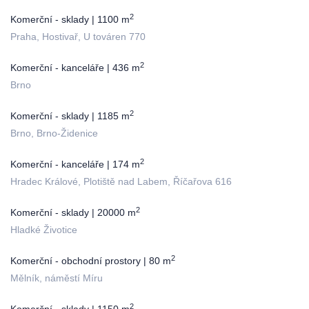
2
Komerční - sklady | 1100 m
Praha, Hostivař, U továren 770
2
Komerční - kanceláře | 436 m
Brno
2
Komerční - sklady | 1185 m
Brno, Brno-Židenice
2
Komerční - kanceláře | 174 m
Hradec Králové, Plotiště nad Labem, Říčařova 616
2
Komerční - sklady | 20000 m
Hladké Životice
2
Komerční - obchodní prostory | 80 m
Mělník, náměstí Míru
2