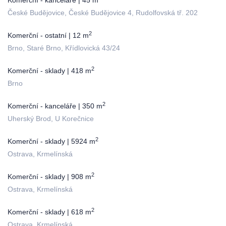
Komerční - kanceláře | 45 m
České Budějovice, České Budějovice 4, Rudolfovská tř. 202
2
Komerční - ostatní | 12 m
Brno, Staré Brno, Křídlovická 43/24
2
Komerční - sklady | 418 m
Brno
2
Komerční - kanceláře | 350 m
Uherský Brod, U Korečnice
2
Komerční - sklady | 5924 m
Ostrava, Krmelínská
2
Komerční - sklady | 908 m
Ostrava, Krmelínská
2
Komerční - sklady | 618 m
Ostrava, Krmelínská