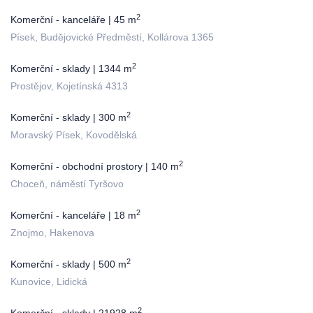
2
Komerční - kanceláře | 45 m
Písek, Budějovické Předměstí, Kollárova 1365
2
Komerční - sklady | 1344 m
Prostějov, Kojetínská 4313
2
Komerční - sklady | 300 m
Moravský Písek, Kovodělská
2
Komerční - obchodní prostory | 140 m
Choceň, náměstí Tyršovo
2
Komerční - kanceláře | 18 m
Znojmo, Hakenova
2
Komerční - sklady | 500 m
Kunovice, Lidická
2