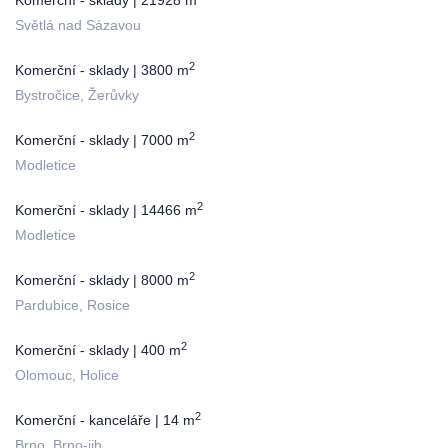
Komerční - sklady | 21928 m
Světlá nad Sázavou
2
Komerční - sklady | 3800 m
Bystročice, Žerůvky
2
Komerční - sklady | 7000 m
Modletice
2
Komerční - sklady | 14466 m
Modletice
2
Komerční - sklady | 8000 m
Pardubice, Rosice
2
Komerční - sklady | 400 m
Olomouc, Holice
2
Komerční - kanceláře | 14 m
Brno, Brno-jih