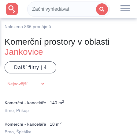
Nalezeno
866
pronájmů
Komerční prostory v oblasti
Jankovice
Další filtry |
2
Komerční - kanceláře | 140 m
Brno, Příkop
2
Komerční - kanceláře | 18 m
Brno, Špitálka