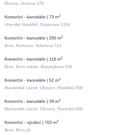
Blovice, Jirotova 375
2
Komerční - kanceláře | 73 m
Uherské Hradiště, Stojanova 1334
2
Komerční - kanceláře | 290 m
Brno, Komárov, Sokolova 714
2
Komerční - kanceláře | 118 m
Brno, Brno-město, Masarykova 506
2
Komerční - kanceláře | 52 m
Mariánské Lázně, Úšovice, Plzeňská 608
2
Komerční - kanceláře | 39 m
Mariánské Lázně, Úšovice, Plzeňská 608
2
Komerční - výrobní | 703 m
Brno, Brno-jih