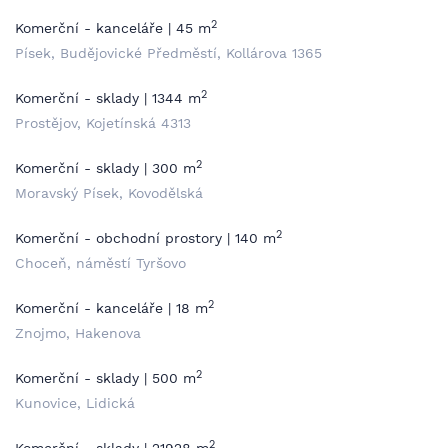
2
Komerční - kanceláře | 45 m
Písek, Budějovické Předměstí, Kollárova 1365
2
Komerční - sklady | 1344 m
Prostějov, Kojetínská 4313
2
Komerční - sklady | 300 m
Moravský Písek, Kovodělská
2
Komerční - obchodní prostory | 140 m
Choceň, náměstí Tyršovo
2
Komerční - kanceláře | 18 m
Znojmo, Hakenova
2
Komerční - sklady | 500 m
Kunovice, Lidická
2