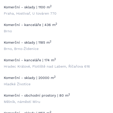
2
Komerční - sklady | 1100 m
Praha, Hostivař, U továren 770
2
Komerční - kanceláře | 436 m
Brno
2
Komerční - sklady | 1185 m
Brno, Brno-Židenice
2
Komerční - kanceláře | 174 m
Hradec Králové, Plotiště nad Labem, Říčařova 616
2
Komerční - sklady | 20000 m
Hladké Životice
2
Komerční - obchodní prostory | 80 m
Mělník, náměstí Míru
2