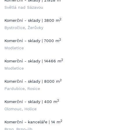
Komerční - sklady | 21928 m
Světlá nad Sázavou
2
Komerční - sklady | 3800 m
Bystročice, Žerůvky
2
Komerční - sklady | 7000 m
Modletice
2
Komerční - sklady | 14466 m
Modletice
2
Komerční - sklady | 8000 m
Pardubice, Rosice
2
Komerční - sklady | 400 m
Olomouc, Holice
2
Komerční - kanceláře | 14 m
Brno, Brno-jih