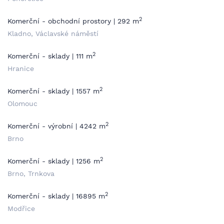
2
Komerční - obchodní prostory | 292 m
Kladno, Václavské náměstí
2
Komerční - sklady | 111 m
Hranice
2
Komerční - sklady | 1557 m
Olomouc
2
Komerční - výrobní | 4242 m
Brno
2
Komerční - sklady | 1256 m
Brno, Trnkova
2
Komerční - sklady | 16895 m
Modřice