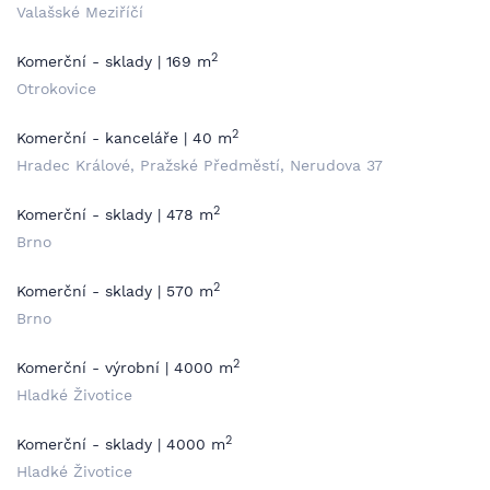
Valašské Meziříčí
2
Komerční - sklady | 169 m
Otrokovice
2
Komerční - kanceláře | 40 m
Hradec Králové, Pražské Předměstí, Nerudova 37
2
Komerční - sklady | 478 m
Brno
2
Komerční - sklady | 570 m
Brno
2
Komerční - výrobní | 4000 m
Hladké Životice
2
Komerční - sklady | 4000 m
Hladké Životice