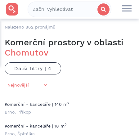
Nalezeno
862
pronájmů
Komerční prostory v oblasti
Chomutov
Další filtry |
2
Komerční - kanceláře | 140 m
Brno, Příkop
2
Komerční - kanceláře | 18 m
Brno, Špitálka