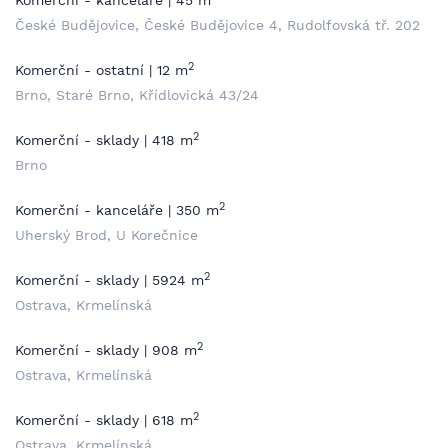
Komerční - kanceláře | 45 m
České Budějovice, České Budějovice 4, Rudolfovská tř. 202
2
Komerční - ostatní | 12 m
Brno, Staré Brno, Křídlovická 43/24
2
Komerční - sklady | 418 m
Brno
2
Komerční - kanceláře | 350 m
Uherský Brod, U Korečnice
2
Komerční - sklady | 5924 m
Ostrava, Krmelínská
2
Komerční - sklady | 908 m
Ostrava, Krmelínská
2
Komerční - sklady | 618 m
Ostrava, Krmelínská