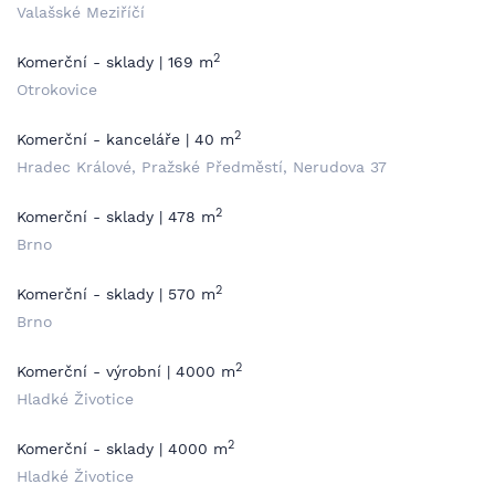
Valašské Meziříčí
2
Komerční - sklady | 169 m
Otrokovice
2
Komerční - kanceláře | 40 m
Hradec Králové, Pražské Předměstí, Nerudova 37
2
Komerční - sklady | 478 m
Brno
2
Komerční - sklady | 570 m
Brno
2
Komerční - výrobní | 4000 m
Hladké Životice
2
Komerční - sklady | 4000 m
Hladké Životice