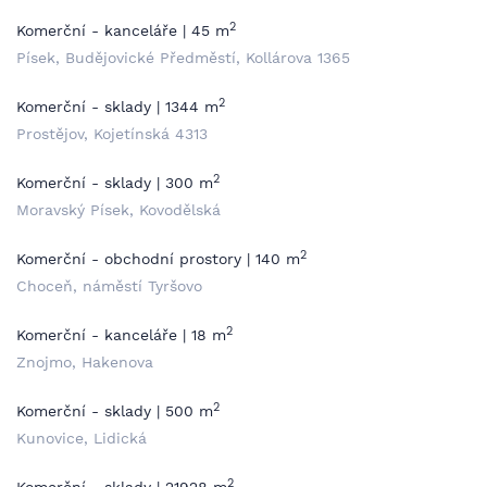
2
Komerční - kanceláře | 45 m
Písek, Budějovické Předměstí, Kollárova 1365
2
Komerční - sklady | 1344 m
Prostějov, Kojetínská 4313
2
Komerční - sklady | 300 m
Moravský Písek, Kovodělská
2
Komerční - obchodní prostory | 140 m
Choceň, náměstí Tyršovo
2
Komerční - kanceláře | 18 m
Znojmo, Hakenova
2
Komerční - sklady | 500 m
Kunovice, Lidická
2