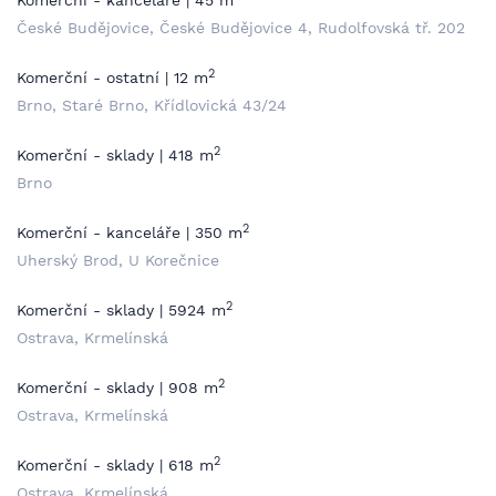
Komerční - kanceláře | 45 m
České Budějovice, České Budějovice 4, Rudolfovská tř. 202
2
Komerční - ostatní | 12 m
Brno, Staré Brno, Křídlovická 43/24
2
Komerční - sklady | 418 m
Brno
2
Komerční - kanceláře | 350 m
Uherský Brod, U Korečnice
2
Komerční - sklady | 5924 m
Ostrava, Krmelínská
2
Komerční - sklady | 908 m
Ostrava, Krmelínská
2
Komerční - sklady | 618 m
Ostrava, Krmelínská