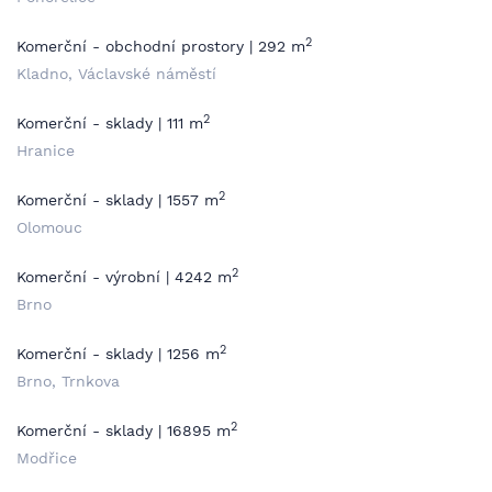
2
Komerční - obchodní prostory | 292 m
Kladno, Václavské náměstí
2
Komerční - sklady | 111 m
Hranice
2
Komerční - sklady | 1557 m
Olomouc
2
Komerční - výrobní | 4242 m
Brno
2
Komerční - sklady | 1256 m
Brno, Trnkova
2
Komerční - sklady | 16895 m
Modřice