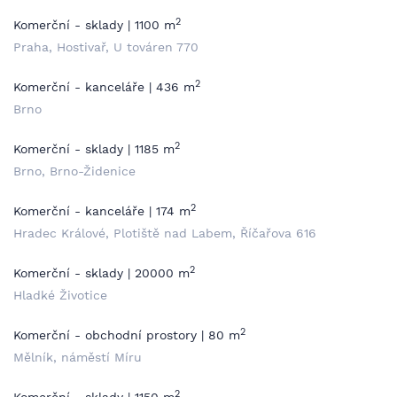
2
Komerční - sklady | 1100 m
Praha, Hostivař, U továren 770
2
Komerční - kanceláře | 436 m
Brno
2
Komerční - sklady | 1185 m
Brno, Brno-Židenice
2
Komerční - kanceláře | 174 m
Hradec Králové, Plotiště nad Labem, Říčařova 616
2
Komerční - sklady | 20000 m
Hladké Životice
2
Komerční - obchodní prostory | 80 m
Mělník, náměstí Míru
2