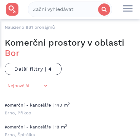
Nalezeno
861
pronájmů
Komerční prostory v oblasti
Bor
Další filtry |
2
Komerční - kanceláře | 140 m
Brno, Příkop
2
Komerční - kanceláře | 18 m
Brno, Špitálka