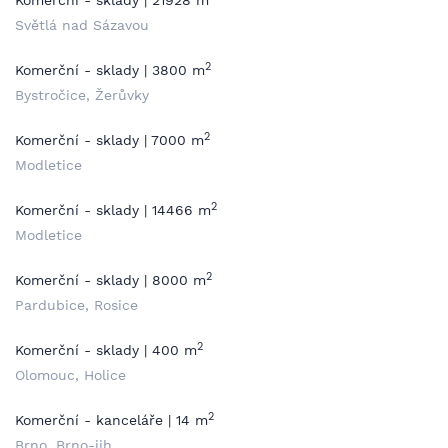
Komerční - sklady | 21928 m
Světlá nad Sázavou
2
Komerční - sklady | 3800 m
Bystročice, Žerůvky
2
Komerční - sklady | 7000 m
Modletice
2
Komerční - sklady | 14466 m
Modletice
2
Komerční - sklady | 8000 m
Pardubice, Rosice
2
Komerční - sklady | 400 m
Olomouc, Holice
2
Komerční - kanceláře | 14 m
Brno, Brno-jih