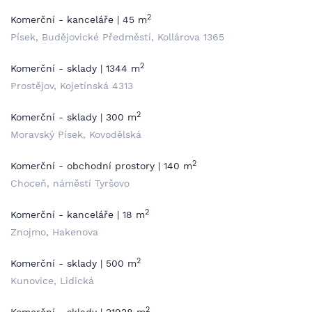
2
Komerční - kanceláře | 45 m
Písek, Budějovické Předměstí, Kollárova 1365
2
Komerční - sklady | 1344 m
Prostějov, Kojetínská 4313
2
Komerční - sklady | 300 m
Moravský Písek, Kovodělská
2
Komerční - obchodní prostory | 140 m
Choceň, náměstí Tyršovo
2
Komerční - kanceláře | 18 m
Znojmo, Hakenova
2
Komerční - sklady | 500 m
Kunovice, Lidická
2