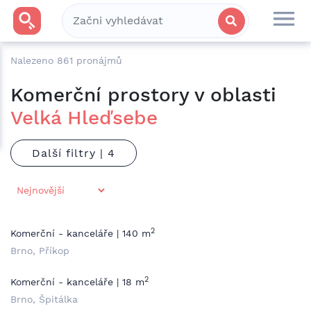
Nalezeno
861
pronájmů
Komerční prostory v oblasti
Velká Hleďsebe
Další filtry |
2
Komerční - kanceláře | 140 m
Brno, Příkop
2
Komerční - kanceláře | 18 m
Brno, Špitálka