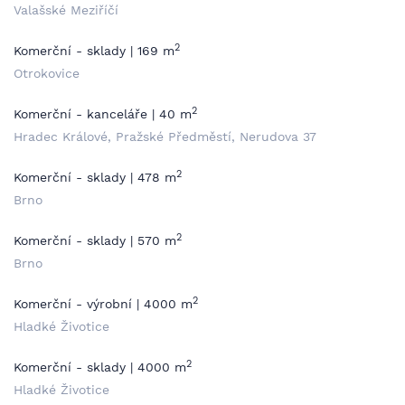
Valašské Meziříčí
2
Komerční - sklady | 169 m
Otrokovice
2
Komerční - kanceláře | 40 m
Hradec Králové, Pražské Předměstí, Nerudova 37
2
Komerční - sklady | 478 m
Brno
2
Komerční - sklady | 570 m
Brno
2
Komerční - výrobní | 4000 m
Hladké Životice
2
Komerční - sklady | 4000 m
Hladké Životice