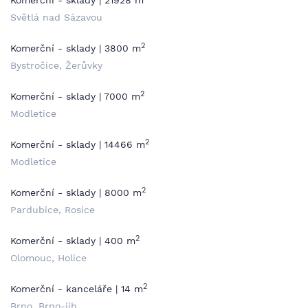
Komerční - sklady | 21928 m
Světlá nad Sázavou
2
Komerční - sklady | 3800 m
Bystročice, Žerůvky
2
Komerční - sklady | 7000 m
Modletice
2
Komerční - sklady | 14466 m
Modletice
2
Komerční - sklady | 8000 m
Pardubice, Rosice
2
Komerční - sklady | 400 m
Olomouc, Holice
2
Komerční - kanceláře | 14 m
Brno, Brno-jih