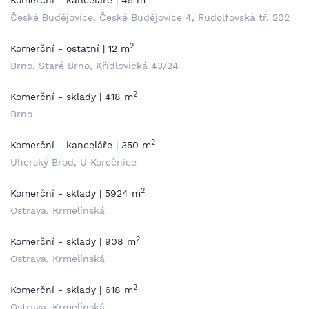
Komerční - kanceláře | 45 m
České Budějovice, České Budějovice 4, Rudolfovská tř. 202
2
Komerční - ostatní | 12 m
Brno, Staré Brno, Křídlovická 43/24
2
Komerční - sklady | 418 m
Brno
2
Komerční - kanceláře | 350 m
Uherský Brod, U Korečnice
2
Komerční - sklady | 5924 m
Ostrava, Krmelínská
2
Komerční - sklady | 908 m
Ostrava, Krmelínská
2
Komerční - sklady | 618 m
Ostrava, Krmelínská