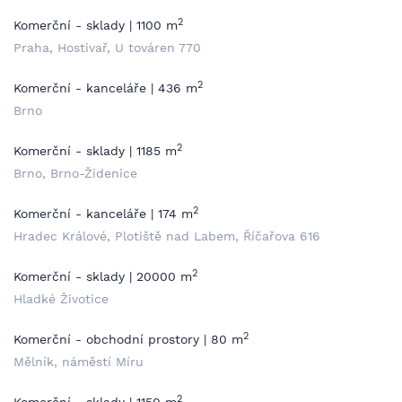
2
Komerční - sklady | 1100 m
Praha, Hostivař, U továren 770
2
Komerční - kanceláře | 436 m
Brno
2
Komerční - sklady | 1185 m
Brno, Brno-Židenice
2
Komerční - kanceláře | 174 m
Hradec Králové, Plotiště nad Labem, Říčařova 616
2
Komerční - sklady | 20000 m
Hladké Životice
2
Komerční - obchodní prostory | 80 m
Mělník, náměstí Míru
2