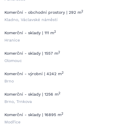
2
Komerční - obchodní prostory | 292 m
Kladno, Václavské náměstí
2
Komerční - sklady | 111 m
Hranice
2
Komerční - sklady | 1557 m
Olomouc
2
Komerční - výrobní | 4242 m
Brno
2
Komerční - sklady | 1256 m
Brno, Trnkova
2
Komerční - sklady | 16895 m
Modřice