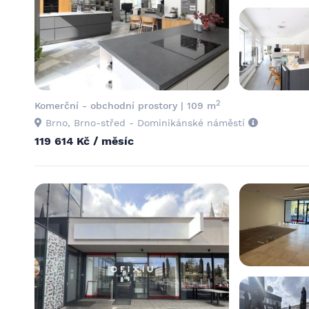
2
Komerční - obchodní prostory | 109 m
Brno, Brno-střed - Dominikánské náměstí
119 614 Kč / měsíc