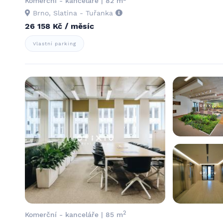
Komerční - kanceláře | 82 m
Brno, Slatina - Tuřanka
26 158 Kč / měsíc
Vlastní parking
2
Komerční - kanceláře | 85 m