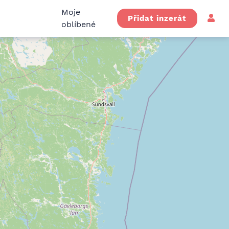
Moje
Přidat inzerát
oblíbené