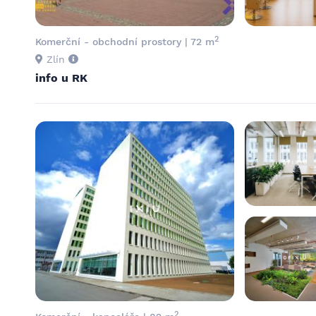
2
Komerční - obchodní prostory | 72 m
Zlín
info u RK
2