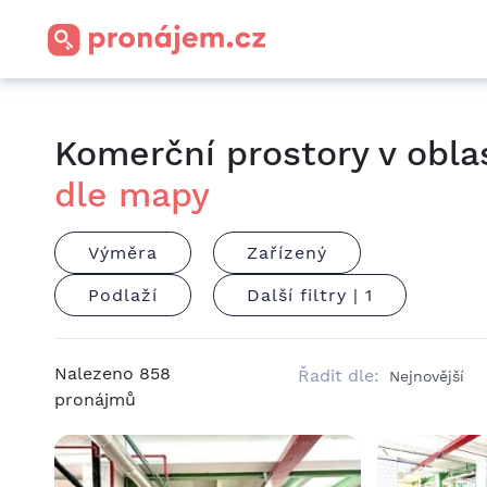
Komerční prostory v obla
dle mapy
Výměra
Zařízený
Podlaží
Další filtry |
1
Nalezeno
858
Řadit dle:
pronájmů