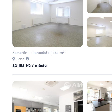
2
Komerční - kanceláře | 173 m
Brno
33 158 Kč / měsíc