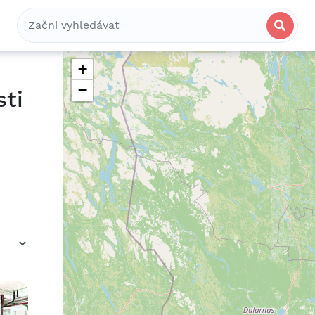
Bydlení
Spolubydlení
Komerční
+
−
sti