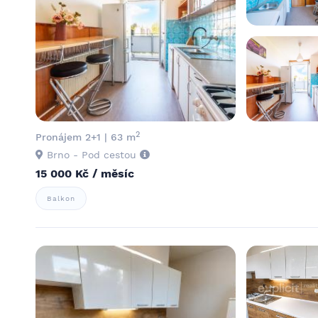
2
Pronájem 2+1 | 63 m
Brno - Pod cestou
15 000 Kč / měsíc
Balkon