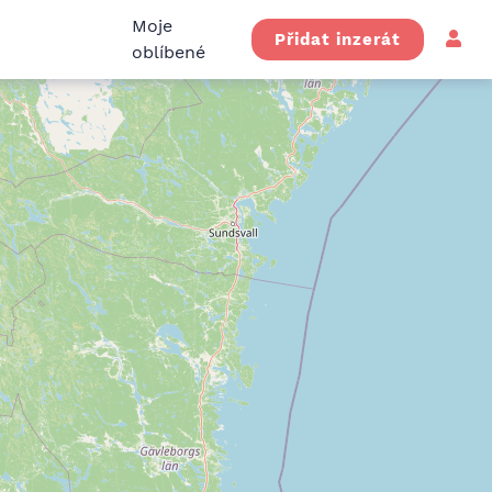
Moje
Přidat inzerát
oblíbené