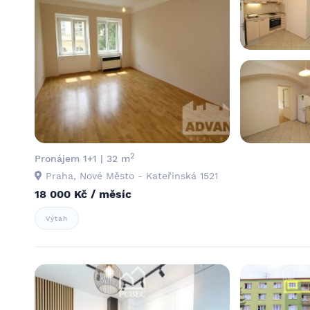
2
Pronájem 1+1 | 32 m
Praha, Nové Město - Kateřinská 1521
18 000 Kč / měsíc
Výtah