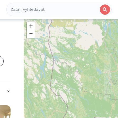
Bydlení
Spolubydlení
Komerční
+
−