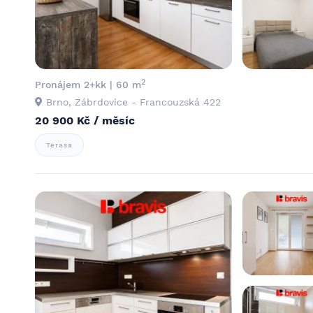
2
Pronájem 2+kk | 60 m
Brno, Zábrdovice - Francouzská 422
20 900 Kč / měsíc
Terasa