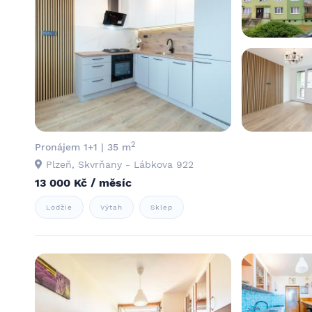
2
Pronájem 1+1 | 35 m
Plzeň, Skvrňany - Lábkova 922
13 000 Kč / měsíc
Lodžie
Výtah
Sklep