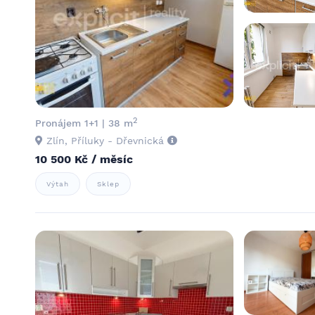
2
Pronájem 1+1 | 38 m
Zlín, Příluky - Dřevnická
10 500 Kč / měsíc
Výtah
Sklep