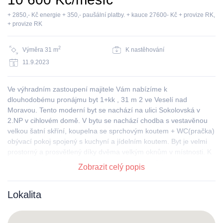
+ 2850,- Kč energie + 350,- paušální platby. + kauce 27600- Kč + provize RK,
+ provize RK
2
Výměra 31 m
K nastěhování
11.9.2023
Ve výhradním zastoupení majitele Vám nabízíme k
dlouhodobému pronájmu byt 1+kk , 31 m 2 ve Veselí nad
Moravou. Tento moderní byt se nachází na ulici Sokolovská v
2.NP v cihlovém domě. V bytu se nachází chodba s vestavěnou
velkou šatní skříní, koupelna se sprchovým koutem + WC(pračka)
obývací pokoj spojený s kuchyní a jídelním koutem. Byt je velmi
prostorný a prosvětlený díky dvěma velkým oknům v místnosti. K
domu náleží soukromé parkoviště, kdy nájemník bytu dostane
Zobrazit celý popis
zdarma svoji parkovací kartu. V domě lze využívat také společnou
kolárnu a kočárkárnu. Součásti vybavení bytu je: vestavěné
Lokalita
skříně v chodbě, kuchyňská linka s elektrospotřebiči( elektrický
sporák+ digestoř), pračka v koupelně. Byt je ihned volný k
nastěhování. Výhodou je poloha bytu- přímo v centru města.