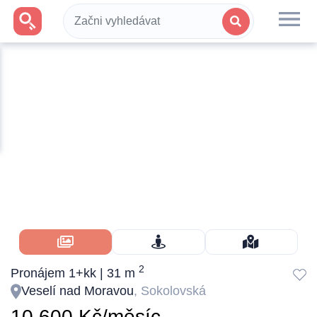
Skrýt Fotky
2
Pronájem 1+kk | 31 m
Veselí nad Moravou
, Sokolovská
10 600 Kč/měsíc