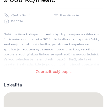
2
Výměra 34 m
K nastěhování
15.1.2024
Nabízím Vám k dispozici tento byt k pronájmu v cihlovém
činžovním domu z roku 2018. Jednotka má dispozici 1+kk,
sestávající z vstupní chodby, prostorné koupelny se
sprchovým koutem vybavenou novou pračkou, velkého
pokoje s kuchyňskou linkou se spotřebiči a novou lednicí.
Velkou výhodou je nejen vlastní balkón 8m2, ale také
uzavřená zahrada, kde je po domluvě možnost posezení u
grillu. Dům se nachází u konečné autobusové zastávky, kde
Zobrazit celý popis
jste obklopeni klidem, přírodou a tichem. Zastávku máte od
domu vzdálenou cca 200m, odkud jezdí zdarma
Lokalita
frekventovaný spoj přímo do Valašského Meziříčí (asi 15min
cesty). Hledáme na dlouhodobý pronájem ideálně
jednotlivce, případně pár. Cena nájmu je 9.000,- Kč +
energie včetně elektřiny 3.500,- Kč + kauce 12.500,- Kč +
provize. Přijeďte se na byt podívat, rádi Vám jej