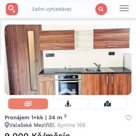
Skrýt Fotky
2
Pronájem 1+kk | 34 m
Valašské Meziříčí
, Bynina 166
9 000 Kč/měsíc