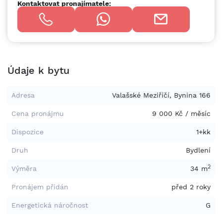
Kontaktovat pronajímatele:
Údaje k bytu
Adresa
Valašské Meziříčí, Bynina 166
Cena pronájmu
9 000 Kč / měsíc
Dispozice
1+kk
Druh
Bydlení
2
Výměra
34 m
Pronájem přidán
před 2 roky
Energetická náročnost
G