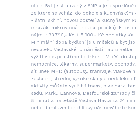
ulice. Byt je situovaný v 6NP a je dispozičně
ze které se vchází do pokoje s kuchyňským 
- šatní skříní, novou postelí a kuchyňským 
mrazák, mikrovlnná trouba, pračka). K dispoz
nájmu: 33.790,- Kč + 5.200,- Kč poplatky Kau
Minimální doba bydlení je 6 měsíců a byt js
nedaleko Václavského náměstí nabízí velké 
vyžití v bezprostřední blízkosti. V pěší dost
nemocnice, lékárny, supermarkety, obchody, r
síť linek MHD (autobusy, tramvaje, vlakové n
základní, střední, vysoké školy a nedaleko i
aktivity můžete využít fitness, bike park, t
sadů, Parku Lannova, Desfourské zahrady či 
8 minut a na letiště Václava Havla za 24 min
nebo domluvení prohlídky nás neváhejte kon