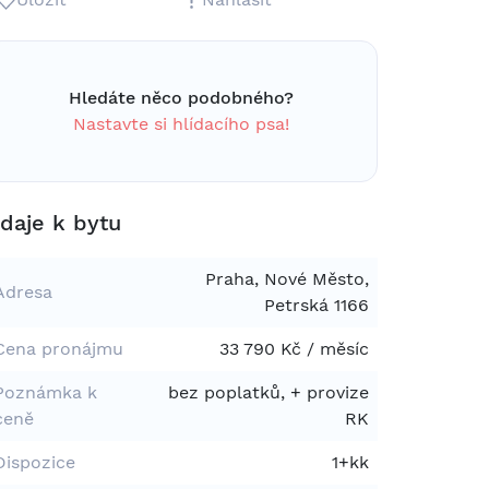
Hledáte něco podobného?
Nastavte si hlídacího psa!
daje k bytu
Praha, Nové Město,
Adresa
Petrská 1166
Cena pronájmu
33 790 Kč / měsíc
Poznámka k
bez poplatků, + provize
ceně
RK
Dispozice
1+kk