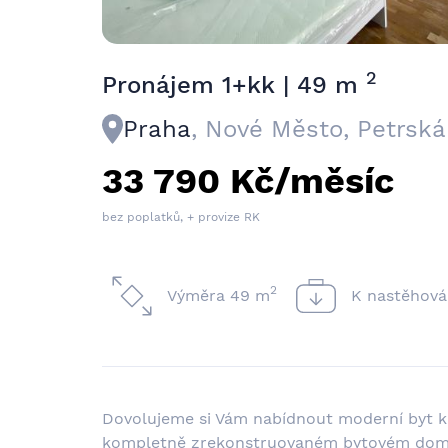
2
Pronájem 1+kk | 49 m
Praha
, Nové Město, Petrská
33 790 Kč/měsíc
bez poplatků, + provize RK
2
Výměra 49 m
K nastěhová
Dovolujeme si Vám nabídnout moderní byt k 
kompletně zrekonstruovaném bytovém domě s