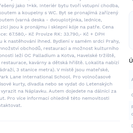
 řešený jako 1+kk. Interiér bytu tvoří vstupní chodba,
koutem a koupelny s WC. Byt se pronajímá zařízený
koutem (varná deska - dvouplotýnka, lednice,
ici jsou k pronájmu i sklepní kóje na patře. Cena
ce: 67.580,- Kč Provize RK: 33.790,- Kč + DPH
ou k nastěhování ihned. Bydlení v samém srdci Prahy,
množství obchodů, restaurací a možnost kulturního
upnosti leží OC Palladium a Kotva, Havelské tržiště,
Ú
estaurace, kavárny a dětská hřiště. Lokalita nabízí
ádraží, 3 stanice metra). V místě jsou mateřské,
 Park Lane International School. Pro volnočasové
enisové kurty, divadla nebo se vydat do Letenských
vyrazit na Náplavku. Autem dojedete na dálnici za
ut. Pro více informací ohledně této nemovitosti
taktovat.