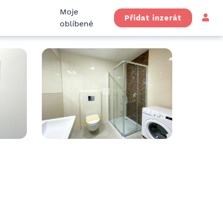
Moje
Přidat inzerát
oblíbené