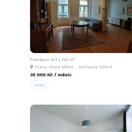
2
Pronájem 4+1 | 114 m
Praha, Staré Město - Skořepka 1056/4
35 000 Kč / měsíc
Sklep