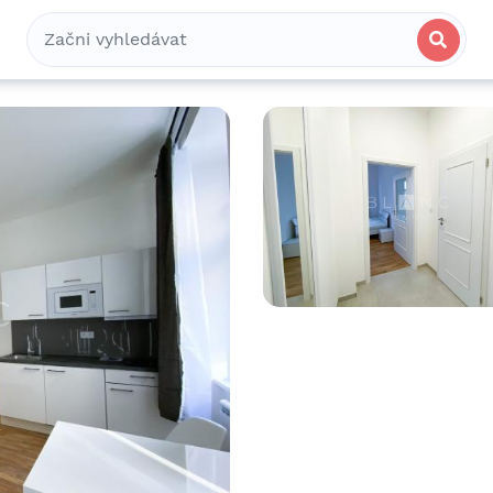
Bydlení
Spolubydlení
Komerční