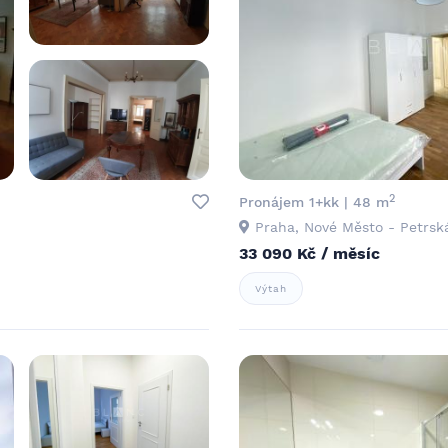
2
Pronájem 1+kk | 48 m
Praha, Nové Město - Petrsk
33 090 Kč / měsíc
Výtah