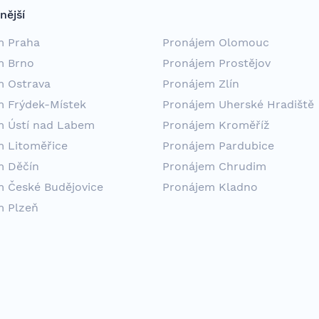
nější
m Praha
Pronájem Olomouc
m Brno
Pronájem Prostějov
m Ostrava
Pronájem Zlín
m Frýdek-Místek
Pronájem Uherské Hradiště
m Ústí nad Labem
Pronájem Kroměříž
m Litoměřice
Pronájem Pardubice
m Děčín
Pronájem Chrudim
m České Budějovice
Pronájem Kladno
m Plzeň