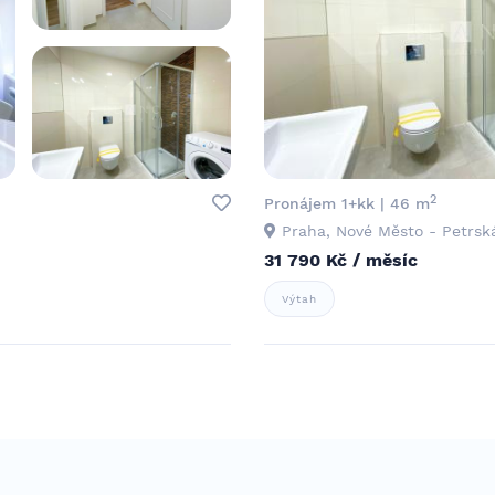
2
Pronájem 1+kk | 46 m
Praha, Nové Město - Petrsk
31 790 Kč / měsíc
Výtah