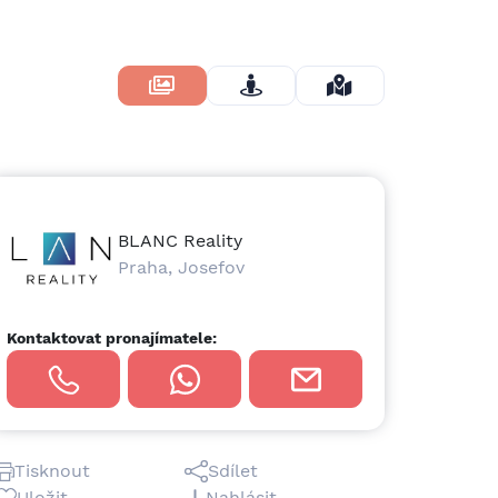
Skrýt Fotky
BLANC Reality
Praha, Josefov
Kontaktovat pronajímatele:
Tisknout
Sdílet
Uložit
Nahlásit