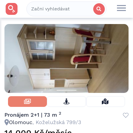
Skrýt Fotky
2
Pronájem 2+1 | 73 m
Olomouc
, Koželužská 799/3
14 000 Kč/měsíc