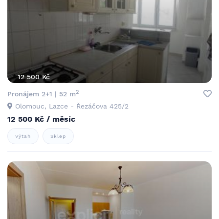
12 500 Kč
2
Pronájem 2+1 | 52 m
Olomouc, Lazce - Řezáčova 425/2
12 500 Kč / měsíc
Výtah
Sklep