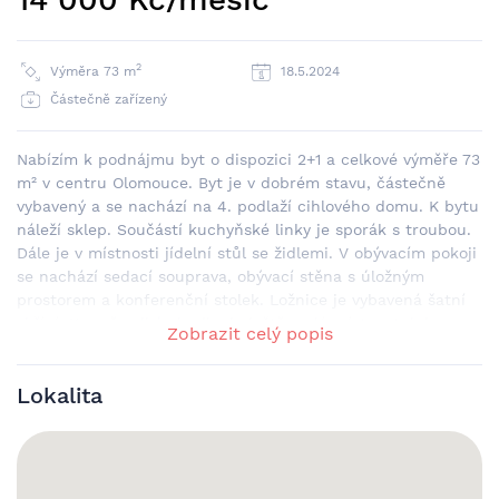
2
Výměra 73 m
18.5.2024
Částečně zařízený
Nabízím k podnájmu byt o dispozici 2+1 a celkové výměře 73
m² v centru Olomouce. Byt je v dobrém stavu, částečně
vybavený a se nachází na 4. podlaží cihlového domu. K bytu
náleží sklep. Součástí kuchyňské linky je sporák s troubou.
Dále je v místnosti jídelní stůl se židlemi. V obývacím pokoji
se nachází sedací souprava, obývací stěna s úložným
prostorem a konferenční stolek. Ložnice je vybavená šatní
skříní. Kromě velké chodby je ještě malá místnost, kde
Zobrazit celý popis
může být uložená pračka. Toaleta je samostatná.
Nastěhování je možné ihned. Pro více informací či
Lokalita
domluvení prohlídky mě kontaktujte. Mluvím česky, anglicky
a rusky a rozumím ukrajinsky.