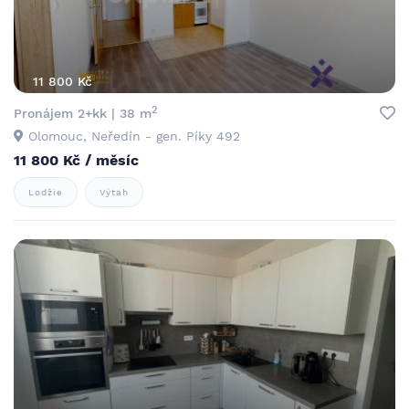
11 800 Kč
2
Pronájem 2+kk | 38 m
Olomouc, Neředín - gen. Píky 492
11 800 Kč / měsíc
Lodžie
Výtah