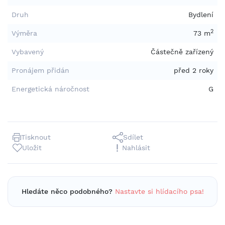
Druh
Bydlení
2
Výměra
73 m
Vybavený
Částečně zařízený
Pronájem přidán
před 2 roky
Energetická náročnost
G
Tisknout
Sdílet
Uložit
Nahlásit
Hledáte něco podobného?
Nastavte si hlídacího psa!