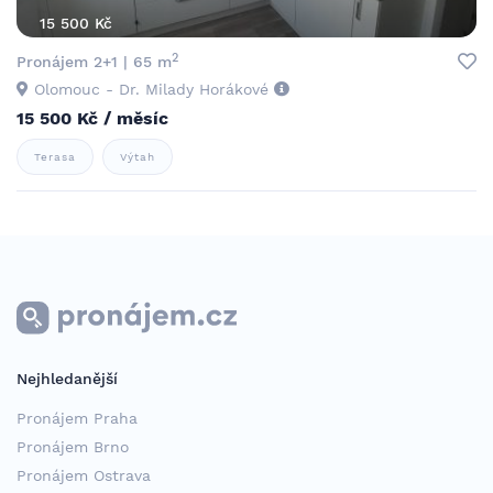
15 500 Kč
2
Pronájem 2+1 | 65 m
Olomouc - Dr. Milady Horákové
15 500 Kč / měsíc
Terasa
Výtah
Nejhledanější
Pronájem Praha
Pronájem Brno
Pronájem Ostrava