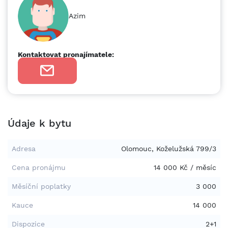
Azim
Kontaktovat pronajímatele:
Údaje k bytu
Adresa
Olomouc, Koželužská 799/3
Cena pronájmu
14 000 Kč / měsíc
Měsíční poplatky
3 000
Kauce
14 000
Dispozice
2+1