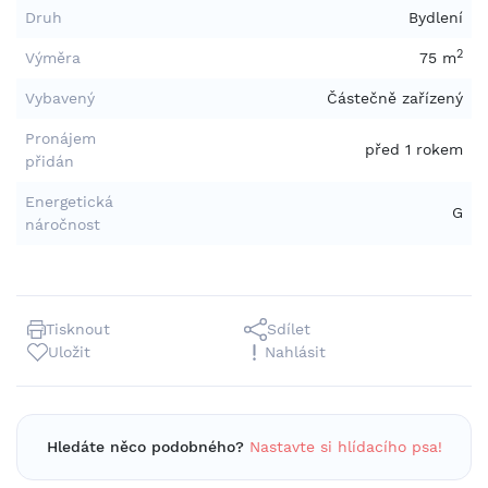
Druh
Bydlení
2
Výměra
75 m
Vybavený
Částečně zařízený
Pronájem
před 1 rokem
přidán
Energetická
G
náročnost
Tisknout
Sdílet
Uložit
Nahlásit
Hledáte něco podobného?
Nastavte si hlídacího psa!