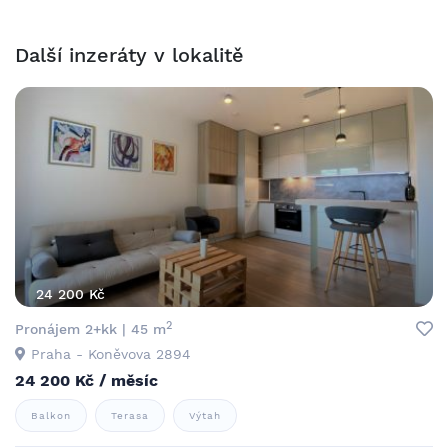
Další inzeráty v lokalitě
24 200 Kč
2
Pronájem 2+kk | 45 m
Praha - Koněvova 2894
24 200 Kč / měsíc
Balkon
Terasa
Výtah