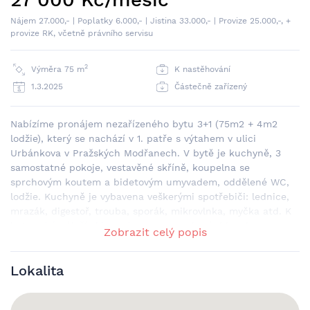
Nájem 27.000,- | Poplatky 6.000,- | Jistina 33.000,- | Provize 25.000,-, +
provize RK, včetně právního servisu
2
Výměra 75 m
K nastěhování
1.3.2025
Částečně zařízený
Nabízíme pronájem nezařízeného bytu 3+1 (75m2 + 4m2
lodžie), který se nachází v 1. patře s výtahem v ulici
Urbánkova v Pražských Modřanech. V bytě je kuchyně, 3
samostatné pokoje, vestavěné skříně, koupelna se
sprchovým koutem a bidetovým umyvadem, oddělené WC,
lodžie. Kuchyně je vybavena veškerými spotřebiči: lednice,
mrazák, digestoř, trouba, sporák, mikrovlnka, myčka atd. K
bytu také náleží sklep a komora a parkování je zdarma na
Zobrazit celý popis
ulici. Veškerá občanská vybavenost je v docházkové
vzdálenosti. V okolí se nachází krásná Modřanská rokle,
Lokalita
cyklostezka u Vltavy, spoustu dětských hřišť, poliklinika,
škola, školky, potraviny (Albert, Billa, Kaufland, Lidl),
drogerie, restaurace, cukrárny atd. Nájem 27.000,- |