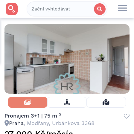
Skrýt Fotky
2
Pronájem 3+1 | 75 m
Praha
, Modřany, Urbánkova 3368
27 000 Kč/měsíc