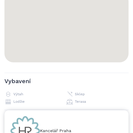
Poplatky 6.000,- | Jistina 33.000,- | Provize 25.000,- K
nastěhování od 1.3.2025 Minimální délka pronájmu 2
měsíce. Preferujeme 12 měsíců. V ceně nájmu: Profesionální
úklid 1x měsíčně | Řešení poruch a havárií | Pomoc s
dokumenty pro cizince V poplatcích zahrnuto: elektřina,
teplo, voda, plyn, svoz odpadu Na žádost lze domluvit také
video prohlídku na bytě.
Vybavení
Výtah
Sklep
Lodžie
Terasa
Kancelář Praha