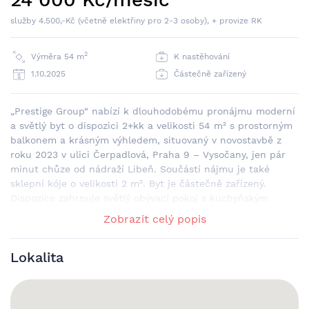
služby 4.500,-Kč (včetně elektřiny pro 2-3 osoby), + provize RK
2
Výměra 54 m
K nastěhování
1.10.2025
Částečně zařízený
„Prestige Group“ nabízí k dlouhodobému pronájmu moderní
a světlý byt o dispozici 2+kk a velikosti 54 m² s prostorným
balkonem a krásným výhledem, situovaný v novostavbě z
roku 2023 v ulici Čerpadlová, Praha 9 – Vysočany, jen pár
minut chůze od nádraží Libeň. Součástí nájmu je také
sklepní kóje o velikosti 2 m². Byt je částečně zařízený.
Dispozice zahrnuje světlý obývací pokoj s kuchyňským
koutem a lednici, pak ložnice, vstupní halu, koupelnu s
Zobrazit celý popis
vanou a toaletou, a balkon s krásným výhledem do okolí. V
bytě je k dispozici velká šatní skříň, na oknech jsou již
Lokalita
instalovány záclony a v ložnici kvalitní garnýže. Celý byt je
krásně prosvětlený díky velkým oknům. Součástí bytu je
také sklep (2 m²) a možnost pronájmu soukromého
parkovacího stání za 1.700 Kč / měsíc. Nachází se v klidné a