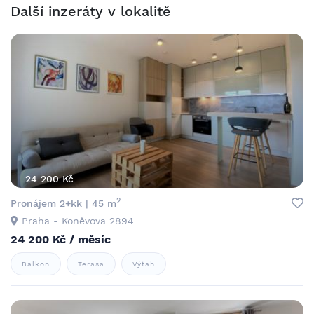
Další inzeráty v lokalitě
24 200 Kč
2
Pronájem 2+kk | 45 m
Praha - Koněvova 2894
24 200 Kč / měsíc
Balkon
Terasa
Výtah