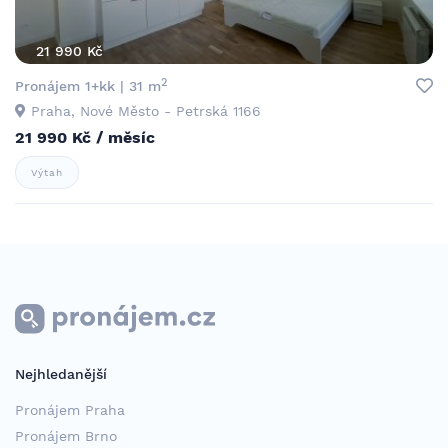
21 990 Kč
2
Pronájem 1+kk | 31 m
Praha, Nové Město - Petrská 1166
21 990 Kč / měsíc
Výtah
Nejhledanější
Pronájem Praha
Pronájem Brno