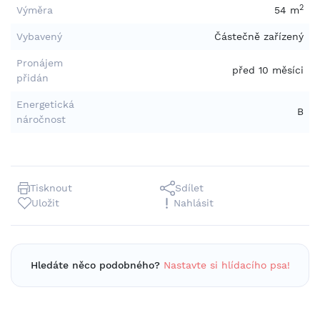
2
Výměra
54 m
Vybavený
Částečně zařízený
Pronájem
před 10 měsíci
přidán
Energetická
B
náročnost
Tisknout
Sdílet
Uložit
Nahlásit
Hledáte něco podobného?
Nastavte si hlídacího psa!