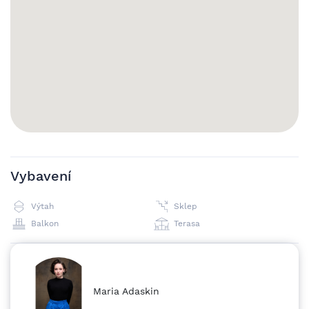
skvěle dostupné lokalitě s výbornou občanskou vybaveností
v okolí. Lokalita nabízí skvělou dopravní dostupnost –
tramvaje č. 7 a 8, autobusová zastávka „Nádraží Libeň“ do 3
minut chůze, vlakové spojení na Hlavní nebo Masarykovo
nádraží do 7 minut. V pěší vzdálenosti se nachází nákupní
centra Galerie Harfa a Fénix, stanice metra Vysočanská i
veškeré služby. K nastěhování od 1. 10. 2025. Celková cena: •
24.000 Kč / měsíc • + 4.500 Kč poplatky včetně elektřiny
(pro 2–3 osoby) • + možnost parkování: 1.700 Kč / měsíc Pro
více informací ohledně této nemovitosti nebo domluvení
prohlídky nás kontaktujte nebo vyplňte formulář níže, rádi
se Vám budeme věnovat.
Vybavení
Výtah
Sklep
Balkon
Terasa
Maria Adaskin