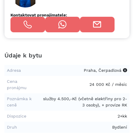
Kontaktovat pronajímatele:
Údaje k bytu
Adresa
Praha, Čerpadlová
Cena
24 000 Kč / měsíc
pronájmu
Poznámka k
služby 4.500,-Kč (včetně elektřiny pro 2-
ceně
3 osoby), + provize RK
Dispozice
2+kk
Druh
Bydlení