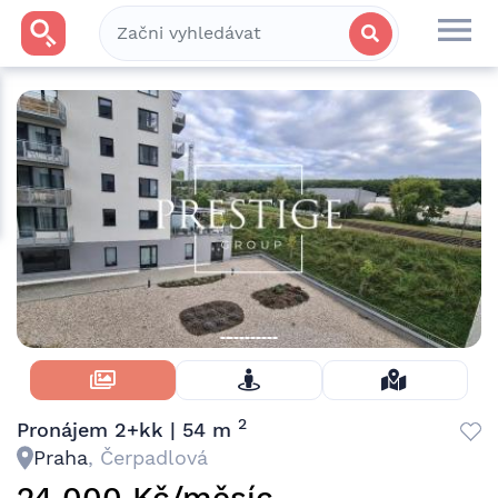
Skrýt Fotky
2
Pronájem 2+kk | 54 m
Praha
, Čerpadlová
24 000 Kč/měsíc