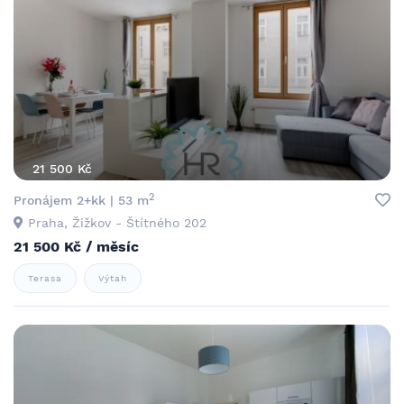
21 500 Kč
2
Pronájem 2+kk | 53 m
Praha, Žižkov - Štítného 202
21 500 Kč / měsíc
Terasa
Výtah